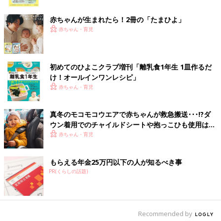
ク
Ｑ 体調不良で食欲がないときは、無理に食べさせなくて大丈
赤ちゃんが生まれたら！2冊の「たまひよ」
夫？（１歳５ケ月・女の子）
赤ちゃん・育児
Ａ 消化のいいものを与えるのが基本。無理せず水分補給を優先
しても
体調がよくないときは無理に食べさせなくても大丈夫ですが、で
初めてのひよこクラブ増刊「離乳食1年生 1皿作るだ
きるだけ食べられるように工夫してみて。発熱などでぐったりし
け！オールインワン​レシピ」
ているときは、やわらかくて温かいものを用意。おかゆやうどん
赤ちゃん・育児
など、消化のいいものがおすすめです。それでも食べられないと
きは、水分補給が優先なので、ベビー用のイオン飲料などを試し
てみても。水分もとれない場合は、早めに小児科を受診しましょ
真冬のモコモコウエアで赤ちゃんが救急搬送･･･!?ダ
う。
ウン着用でのチャイルドシートや抱っこひも使用は危
険【小児科医】
赤ちゃん・育児
魚のとろみあん 作り方・レシピ 離乳食
後期9～11ヶ月ごろ【動画】
もらえる年金25万円以下の人が知るべき事
離乳食「きほん」の調理テク とろみづけ♪魚
PR(くらしの話題)
はぱさつきやすいので、嫌がる赤ちゃんも。と
ろみをつければ、口あたりがよくなります。
自我が芽生え始めた赤ちゃんの離乳食・幼児食の問題は、無理を
Recommended by
せず、臨機応変に対応するのがよさそう。「遊び食べしたら食事