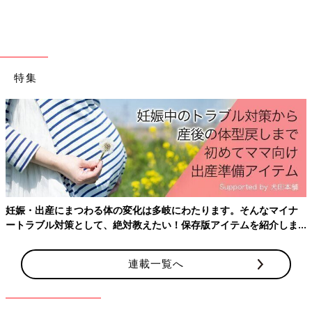
をおしまいにする」など、時には毅然とした態度をとることも必
要です。親子ともに楽しく食事ができるように、赤ちゃんの食べ
る意欲をいろいろと工夫して育てていきましょう。（取材・文／
前田ユリ・ひよこクラブ編集部）
特集
参考／「ひよこクラブ」２０１８年１月号「赤ちゃん３９人のす
くすく成長日記」より
監修／若江恵利子 先生
育児中におススメのアプリ
アプリ「まいにちのたまひよ」
妊娠・出産にまつわる体の変化は多岐にわたります。そんなマイナ
ートラブル対策として、絶対教えたい！保存版アイテムを紹介しま
す。
連載一覧へ