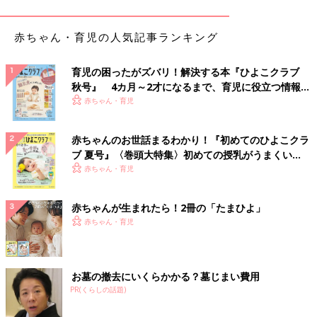
Ｑ 葉もの野菜や根菜類が苦手で、単体では食べてくれません…
赤ちゃん・育児の人気記事ランキング
（１歳１ケ月・女の子）
Ａ 無理強いは×。日をあけて試したり、メニューを工夫したり
してみて>
育児の困ったがズバリ！解決する本『ひよこクラブ
葉もの野菜や根菜は、食べにくい食材の代表で、苦手な赤ちゃん
秋号』 4カ月～2才になるまで、育児に役立つ情報が
も多いようです。無理強いはせず、日にちをあけてから試してみ
いっぱい！
赤ちゃん・育児
ると、突然食べるようになることも。「苦手なもの」と決めつけ
てずっと避け続けることはせず、時にはスープやチャーハン、雑
赤ちゃんのお世話まるわかり！『初めてのひよこクラ
炊などに入れて食べさせみて。
ブ 夏号』〈巻頭大特集〉初めての授乳がうまくい
く！ おっぱい・ミルクの基本と夏のトラブル 解決テ
赤ちゃん・育児
Ｑ 食事中に歌ったり遊び食べしたりで、30分もかかってしまい
ク
ます（１歳９ケ月・女の子）
赤ちゃんが生まれたら！2冊の「たまひよ」
Ａ 歌を歌う程度ならＯＫ。椅子から離れたら「ごちそうさま」
赤ちゃん・育児
を
食事の間に歌を歌う程度なら、問題ないでしょう。ただし、椅子
から降りて食卓を離れたり、食べ物やスプーンを投げたりした
ら、きっぱりと「ごちそうさま」して食事を切り上げるのが肝心
お墓の撤去にいくらかかる？墓じまい費用
です。時間は、30分程度なら長くないので、気にしなくてＯＫで
PR(くらしの話題)
す。