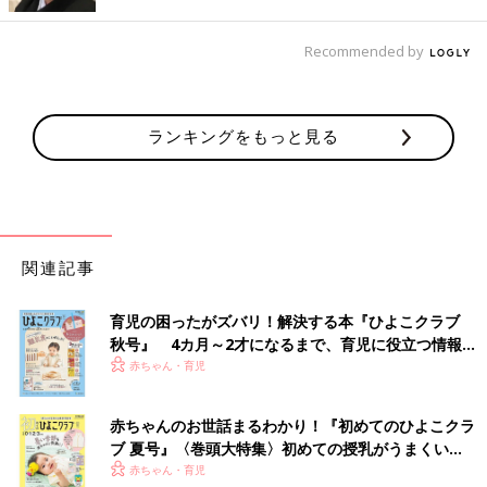
体調が悪いときは？おっぱいをかまれたら？非常時
Recommended by
の悩みに答えます！
おっぱいやミルクを卒業し、必要な栄養をすべて離乳食からとる
ランキングをもっと見る
ようになると、体調不良で食べられなくなったときは本当に心配
です。歯がしっかり生えると、おっぱいをかまれたときに傷がで
きてしまい、ママが大変な思いをすることも。９ケ月～２歳の時
期に起こりうる、非常時の悩みについて、若江先生に対処法を聞
きました。
関連記事
Ｑ おっぱいをかまれたときは、どう対処したらいい？（１歳２
カ月ケ月・男の子）
育児の困ったがズバリ！解決する本『ひよこクラブ
Ａ かむ原因を考えましょう。「かんだらおしまい」にしても
秋号』 4カ月～2才になるまで、育児に役立つ情報が
おっぱいをかむ場合、ママがほかのことに気をとられていない
いっぱい！
赤ちゃん・育児
か、本当に飲みたいか、原因を考えてみて。原因を考えて対処し
てもかむようなら、
授乳
を切り上げてＯＫ。ママが「ダメ」「痛
い」としかって止めることもありますが、この時期は、ママの反
赤ちゃんのお世話まるわかり！『初めてのひよこクラ
ブ 夏号』〈巻頭大特集〉初めての授乳がうまくい
応がおもしろくて逆効果になる場合も。かまれた傷が痛んで授乳
く！ おっぱい・ミルクの基本と夏のトラブル 解決テ
赤ちゃん・育児
できないときは、母乳外来などに相談してみて。