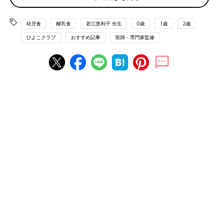
９～11ケ月ごろは「カミカミ期」といわれ、離乳食の回数が1日
３回になり、歯や歯ぐきで食べ物をかんで食べられるようになり
幼児食
離乳食
若江恵利子 先生
0歳
1歳
2歳
ます。「パクパク期」といわれる
１歳
～１歳６ケ月ごろは、離乳
ひよこクラブ
おすすめ記事
医師・専門家監修
食を卒業する時期です。この時期におっぱいやミルクを卒業する
赤ちゃんも多く、必要な栄養をほぼ離乳食からとるようになりま
す。そのため、離乳食でたりない栄養を、1日1～2回のおやつ
（補食）からとるように。手づかみ食べも少しずつ上達していき
ます。好き嫌いや遊び食べも出てくることがありますが、メニュ
ーや環境を変えるなどの工夫をしてみましょう。できるだけ家族
と一緒に食卓を囲むようにし、日中はよく体を動かして、食べる
意欲を育てましょう。
Ｑ ごはんを丸飲みしてしまいます。かんで食べさせるには？
（11ケ月・女の子）
Ａ ママ・パパが手を添えて、前歯でかみ切る練習を
かまずに飲み込んでしまう赤ちゃんは、前歯でかみ切る練習をし
ましょう。ゆでたにんじんや、やわらかいパンなど、かみ切りや
すい食材を手に持たせて食べさせてみて。一度に口の中に詰め込
みすぎている場合は、ママ・パパが手を添えて、一口大を前歯で
かみ切るようにサポートしてあげましょう。