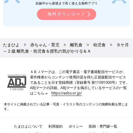
妊娠中から産後まで長く使える無料アプリ
無料ダウンロード
たまひよ
赤ちゃん・育児
離乳食
幼児食
９ケ月
～２歳 離乳食・幼児食＆授乳の気がかりＱ＆Ａ
ＡＢＪマークは、この電子書店・電子書籍配信サービスが、
著作権者からコンテンツ使用許諾を得た正規版配信サービス
であることを示す登録商標（登録番号 第11091000号）です。
ABJマークの詳細、ABJマークを掲示しているサービスの一覧
はこちら→
https://aebs.or.jp/
本サイトに掲載されている記事・写真・イラスト等のコンテンツの無断転載を禁じま
す。
たまひよについて
利用規約
ポリシー
医師・専門家一覧