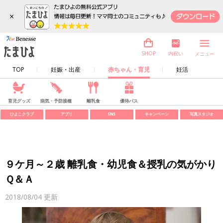
×
内祝い
SHOP
メニュー
TOP
妊娠・出産
赤ちゃん・育児
妊活
育児グッズ
病気・予防接種
離乳食
優待パス
ひよこクラブ
アプリ
SNS
キャンペーン
写真スタジオ
９ケ月～２歳 離乳食・幼児食＆授乳の気がかり
Ｑ＆Ａ
2018/08/04
更新