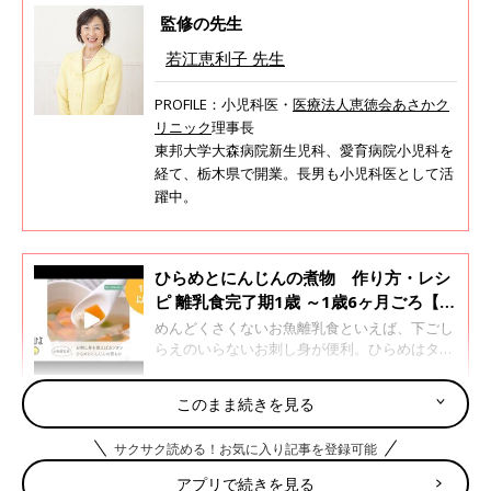
監修の先生
若江恵利子 先生
PROFILE：小児科医・
医療法人恵徳会あさかク
リニック
理事長
東邦大学大森病院新生児科、愛育病院小児科を
経て、栃木県で開業。長男も小児科医として活
躍中。
ひらめとにんじんの煮物 作り方・レシ
ピ 離乳食完了期1歳 ～1歳6ヶ月ごろ【動
画】
めんどくさくないお魚離乳食といえば、下ごし
らえのいらないお刺し身が便利。ひらめはタン
パク質、ビタミンDが豊富。脂質が少なく低カ
ロリーなので、赤ちゃんは食べやすいお魚。ひ
このまま続きを見る
らめとにんじんは色もキレイなので、ぜひチャ
好き嫌いがある、食べるのに時間がかかる…離乳
レンジしてみてください。
サクサク読める！お気に入り記事を登録可能
食・幼児食の悩みに答えます！
アプリで続きを見る