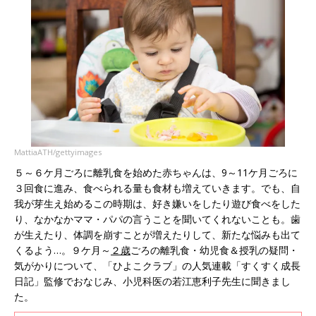
MattiaATH/gettyimages
５～６ケ月ごろに離乳食を始めた赤ちゃんは、9～11ケ月ごろに
３回食に進み、食べられる量も食材も増えていきます。でも、自
我が芽生え始めるこの時期は、好き嫌いをしたり遊び食べをした
り、なかなかママ・パパの言うことを聞いてくれないことも。歯
が生えたり、体調を崩すことが増えたりして、新たな悩みも出て
くるよう…。９ケ月～
２歳
ごろの離乳食・幼児食＆授乳の疑問・
気がかりについて、「ひよこクラブ」の人気連載「すくすく成長
日記」監修でおなじみ、小児科医の若江恵利子先生に聞きまし
た。