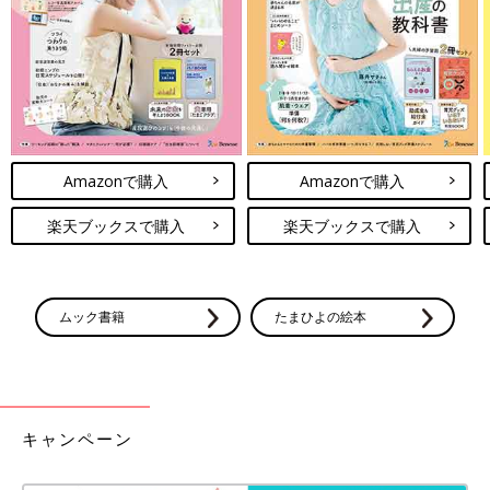
毎日のお世話を基本からていねいに解説。
新生児期からのお世話も写真でよくわかる！ 月齢別に、体・心
の成長とかかわりかたを掲載。
ワンオペおふろの手順など、ママ・パパの「困った！」を具体的
なテクで解決。
予防接種や乳幼児健診、事故・けがの予防と対策、病気の受診の
Amazonで購入
Amazonで購入
目安などもわかりやすく紹介しています。
切り取って使える、「赤ちゃんの月齢別 発育・発達見通し表」
楽天ブックスで購入
楽天ブックスで購入
つき。
ムック書籍
たまひよの絵本
キャンペーン