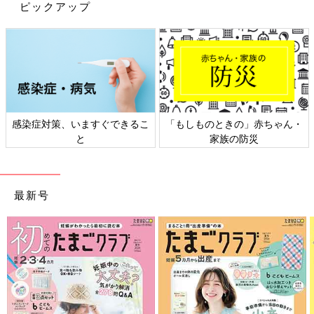
ピックアップ
妊娠日数・生後日数に合わせて専門家のアドバイスを毎日お届
け。同じ出産月のママ同士で情報交換したり、励ましあったりで
感染症対策、いますぐできるこ
「もしものときの」赤ちゃん・
きる「ルーム」や、写真だけでは伝わらない”できごと”を簡単に
と
家族の防災
記録できる「成長きろく」も大人気！
ダウンロード（無料）
最新号
育児中におススメの本
最新! 初めての育児新百科 (ベネッセ・ムック たまひよブッ
クス たまひよ新百科シリーズ)
大人気「新百科シリーズ」の「育児新百科」がリニューアル！
新生児から
3歳
まで、月齢別に毎日の赤ちゃんの成長の様子とマ
マ＆パパができることを徹底紹介。