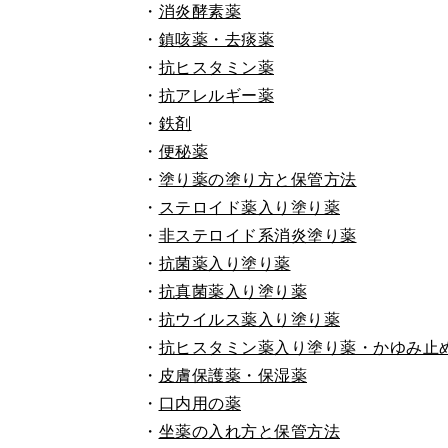
・
消炎酵素薬
・
鎮咳薬・去痰薬
・
抗ヒスタミン薬
・
抗アレルギー薬
・
鉄剤
・
便秘薬
・
塗り薬の塗り方と保管方法
・
ステロイド薬入り塗り薬
・
非ステロイド系消炎塗り薬
・
抗菌薬入り塗り薬
・
抗真菌薬入り塗り薬
・
抗ウイルス薬入り塗り薬
・
抗ヒスタミン薬入り塗り薬・かゆみ止
・
皮膚保護薬・保湿薬
・
口内用の薬
・
坐薬の入れ方と保管方法