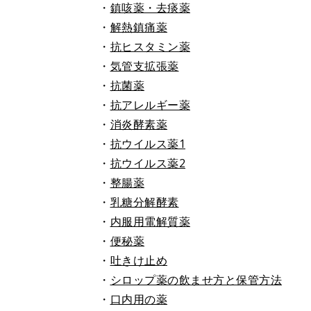
・
鎮咳薬・去痰薬
・
解熱鎮痛薬
・
抗ヒスタミン薬
・
気管支拡張薬
・
抗菌薬
・
抗アレルギー薬
・
消炎酵素薬
・
抗ウイルス薬1
・
抗ウイルス薬2
・
整腸薬
・
乳糖分解酵素
・
内服用電解質薬
・
便秘薬
・
吐きけ止め
・
シロップ薬の飲ませ方と保管方法
・
口内用の薬