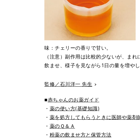
味：チェリーの香りで甘い。
（注意）副作用は比較的少ないが、まれ
飲ませ、様子を見ながら1日の量を増や
監修／石川洋一 先生
■
赤ちゃんのお薬ガイド
・
薬の使い方(基礎知識)
・
薬を処方してもらうときに医師や薬剤
・
薬のＱ＆Ａ
・
粉薬の飲ませ方と保管方法