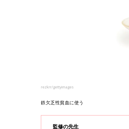
rezkrr/gettyimages
鉄欠乏性貧血に使う
監修の先生