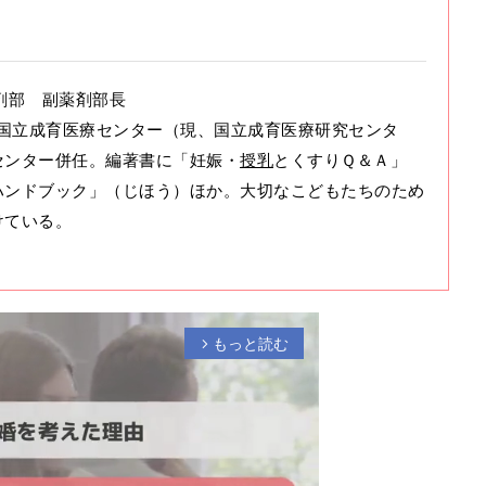
薬剤部 副薬剤部長
り国立成育医療センター（現、国立成育医療研究センタ
センター併任。編著書に「妊娠・
授乳
とくすりＱ＆Ａ」
ハンドブック」（じほう）ほか。大切なこどもたちのため
けている。
もっと読む
arrow_forward_ios