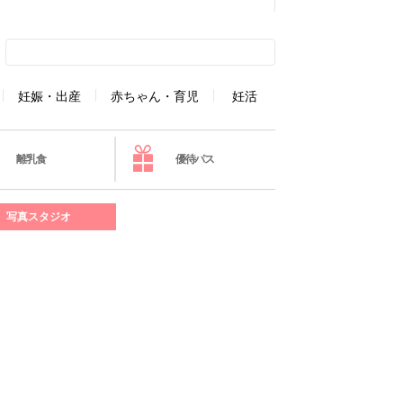
妊娠・出産
赤ちゃん・育児
妊活
離乳食
優待パス
写真スタジオ