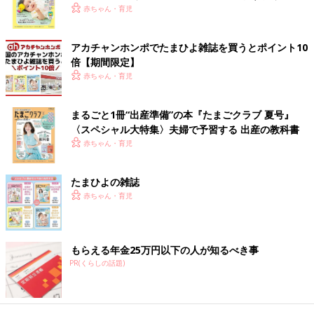
子のコミュニケーション
く！ おっぱい・ミルクの基本と夏のトラブル 解決テ
赤ちゃん・育児
ク
アカチャンホンポでたまひよ雑誌を買うとポイント10
倍【期間限定】
赤ちゃん・育児
まるごと1冊“出産準備”の本『たまごクラブ 夏号』
〈スペシャル大特集〉夫婦で予習する 出産の教科書
赤ちゃん・育児
たまひよの雑誌
赤ちゃん・育児
もらえる年金25万円以下の人が知るべき事
PR(くらしの話題)