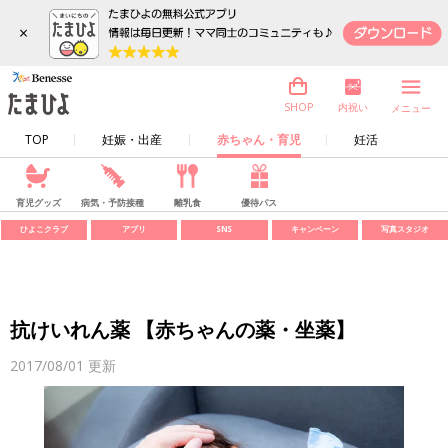
×
内祝い
SHOP
メニュー
TOP
妊娠・出産
赤ちゃん・育児
妊活
育児グッズ
病気・予防接種
離乳食
優待パス
ひよこクラブ
アプリ
SNS
キャンペーン
写真スタジオ
抗けいれん薬 【赤ちゃんの薬・坐薬】
2017/08/01
更新