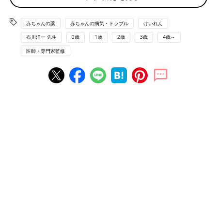
赤ちゃんの薬
赤ちゃんの病気・トラブル
けいれん
石川洋一 先生
0歳
1歳
2歳
3歳
4歳～
医師・専門家監修
（注意）続けて使用する場合は症状のあと1～2回まで、最低8時
間は空けること。それ以上続くときは追加せずに医師に相談。常
温で保管可。
監修／石川洋一 先生
■
赤ちゃんのお薬ガイド
・
薬の使い方(基礎知識)
・
薬を処方してもらうときに医師や薬剤師に忘れずに伝えたい・
確認したいこと
・
薬のＱ＆Ａ
・
粉薬の飲ませ方と保管方法
・
鎮咳薬・去痰薬
・
解熱鎮痛薬
・
抗ヒスタミン薬