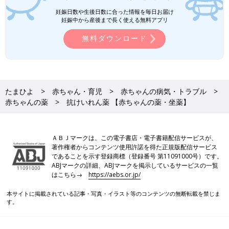
妊娠日数や生後日数に合った情報を毎日お届け
妊娠中から産後まで長く使える無料アプリ
無料ダウンロード
たまひよ
赤ちゃん・育児
赤ちゃんの病気・トラブル
赤ちゃんの薬
抗けいれん薬 【赤ちゃんの薬・坐薬】
ＡＢＪマークは、この電子書店・電子書籍配信サービスが、
著作権者からコンテンツ使用許諾を得た正規版配信サービス
であることを示す登録商標（登録番号 第11091000号）です。
ABJマークの詳細、ABJマークを掲示しているサービスの一覧
はこちら→
https://aebs.or.jp/
本サイトに掲載されている記事・写真・イラスト等のコンテンツの無断転載を禁じま
す。