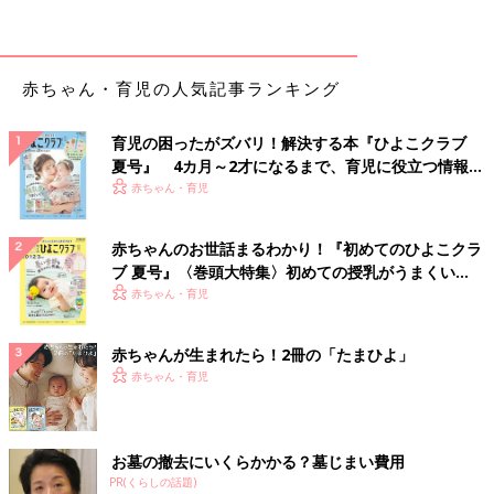
・
気管支拡張薬
・
抗菌薬
・
抗アレルギー薬
赤ちゃん・育児の人気記事ランキング
・
消炎酵素薬
・
抗ウイルス薬1
・
抗ウイルス薬2
育児の困ったがズバリ！解決する本『ひよこクラブ
・
整腸薬
夏号』 4カ月～2才になるまで、育児に役立つ情報が
・
乳糖分解酵素
いっぱい！
赤ちゃん・育児
・
内服用電解質薬
・
便秘薬
赤ちゃんのお世話まるわかり！『初めてのひよこクラ
・
吐きけ止め
ブ 夏号』〈巻頭大特集〉初めての授乳がうまくい
・
シロップ薬の飲ませ方と保管方法
く！ おっぱい・ミルクの基本と夏のトラブル 解決テ
赤ちゃん・育児
・
口内用の薬
ク
・
消炎酵素薬
赤ちゃんが生まれたら！2冊の「たまひよ」
・
鎮咳薬・去痰薬
赤ちゃん・育児
・
抗ヒスタミン薬
・
抗アレルギー薬
・
鉄剤
・
便秘薬
お墓の撤去にいくらかかる？墓じまい費用
・
塗り薬の塗り方と保管方法
PR(くらしの話題)