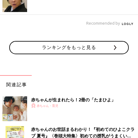
・
ステロイド薬入り塗り薬
・
非ステロイド系消炎塗り薬
・
抗菌薬入り塗り薬
・
抗真菌薬入り塗り薬
Recommended by
・
抗ウイルス薬入り塗り薬
・
抗ヒスタミン薬入り塗り薬・かゆみ止め
・
皮膚保護薬・保湿薬
ランキングをもっと見る
・
口内用の薬
・
坐薬の入れ方と保管方法
・
解熱鎮痛薬
・
便秘薬
・
抗けいれん薬
・
吐きけ止め
関連記事
・
浣腸薬の入れ方と保管方法
・
浣腸薬便秘薬の種類
赤ちゃんが生まれたら！2冊の「たまひよ」
・
点眼薬のさし方と保管方法
赤ちゃん・育児
・
点眼薬の種類
・
点耳薬のさし方と保管方法
・
点耳薬の種類
赤ちゃんのお世話まるわかり！『初めてのひよこクラ
生後1歳～ 赤ちゃんの発育発達、生活とお世話のポイント、親
ブ 夏号』〈巻頭大特集〉初めての授乳がうまくい