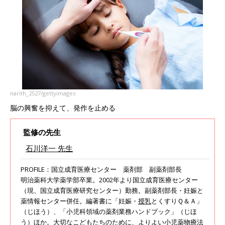
narith_2527/gettyimages
脳の興奮を抑えて、発作を止める
監修の先生
石川洋一 先生
PROFILE：国立成育医療センター 薬剤部 副薬剤部長
明治薬科大学薬学部卒業。2002年より国立成育医療センター
（現、国立成育医療研究センター）勤務。副薬剤部長・妊娠と
薬情報センター併任。編著書に「妊娠・
授乳
とくすりＱ＆Ａ」
（じほう）、「小児科領域の薬剤業務ハンドブック」（じほ
う）ほか。大切なこどもたちのために、よりよい小児薬物療法