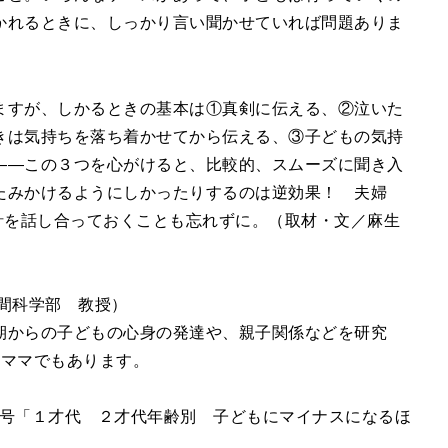
かれるときに、しっかり言い聞かせていれば問題ありま
ますが、しかるときの基本は①真剣に伝える、②泣いた
きは気持ちを落ち着かせてから伝える、③子どもの気持
――この３つを心がけると、比較的、スムーズに聞き入
たみかけるようにしかったりするのは逆効果！ 夫婦
針を話し合っておくことも忘れずに。（取材・文／麻生
間科学部 教授）
期からの子どもの心身の発達や、親子関係などを研究
のママでもあります。
夏秋号「１才代 ２才代年齢別 子どもにマイナスになるほ