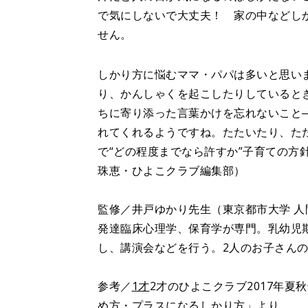
で気にしないで大丈夫！ 家の中などし
せん。
しかり方に悩むママ・パパは多いと思い
り、かんしゃくを起こしたりしていると
ちに寄り添った言葉かけを忘れないこと
れてくれるようですね。たたいたり、た
で“どの程度までなら許すか”子育ての方
珠恵・ひよこクラブ編集部）
監修／井戸ゆかり先生（東京都市大学 人
発達臨床心理学、保育学が専門。乳幼児
し、講演会などを行う。2人のお子さん
参考／
1才
2才のひよこクラブ2017年
め方・プラスになるしかり方」より