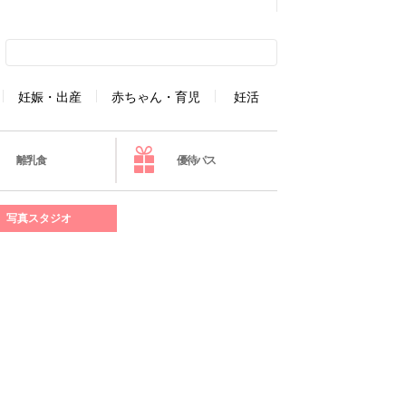
妊娠・出産
赤ちゃん・育児
妊活
離乳食
優待パス
写真スタジオ