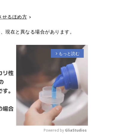
させるほめ方
り、現在と異なる場合があります。
もっと読む
arrow_forward_ios
Powered by 
GliaStudios