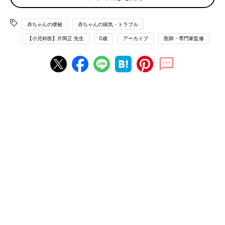
赤ちゃんの便秘
赤ちゃんの病気・トラブル
月齢別・便秘の主な原因（1～４ヶ月、５〜８ヶ
【小児科医】片岡正 先生
0歳
アーカイブ
医師・専門家監修
月、９ヶ月〜１歳）
赤ちゃんの便秘の原因は、主におっぱい・ミルク、水分の不足や
食物繊維不足などで便がかたくて出にくい場合と、ガス腹(お腹
の中にガスがたまった状態)になっていきむ力が弱くて出にくい
場合があります。ただし、ウンチの回数やかたさは個人差があ
り、成長とともに変化もします。
生後1～４ヶ月の赤ちゃんの便秘
この時期の赤ちゃんのウンチは、水のように緩く、１回の量は少
なめです。回数は個人差が大きく1日1回の子もいれば8回の子も
います。ミルクの赤ちゃんは、母乳の場合よりも回数が少なめの
傾向があります。
このころの便秘は、腸の発達の影響や、
授乳
回数が減っていくこ