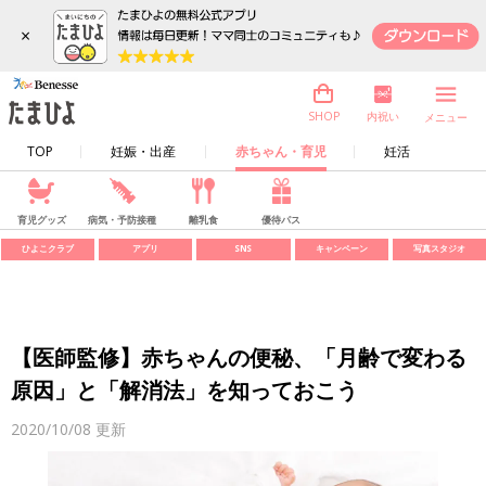
×
内祝い
SHOP
メニュー
TOP
妊娠・出産
赤ちゃん・育児
妊活
育児グッズ
病気・予防接種
離乳食
優待パス
ひよこクラブ
アプリ
SNS
キャンペーン
写真スタジオ
【医師監修】赤ちゃんの便秘、「月齢で変わる
原因」と「解消法」を知っておこう
2020/10/08
更新