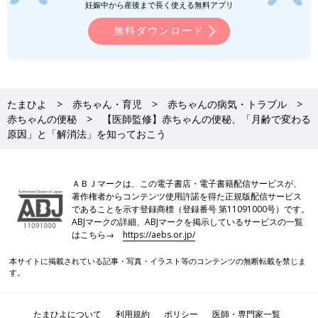
妊娠中から産後まで長く使える無料アプリ
増やして便をやわらかくして排便を促します。
グリセリン浣腸は、薬剤を肛門に入れて使います。直腸内に直接
無料ダウンロード
薬剤を入れて刺激することで排便を促します。即効性があり頑固
な便秘に使われます。
ほとんどの便秘改善薬は、それを使うことで習慣化することはあ
りません。使い続けて問題はないでしょう。
たまひよ
赤ちゃん・育児
赤ちゃんの病気・トラブル
浣腸を頻繁に行うことを心配するママもいますが、浣腸には便を
赤ちゃんの便秘
【医師監修】赤ちゃんの便秘、「月齢で変わる
溜めないようにして腸管の拡張を戻すという大事な役目がありま
原因」と「解消法」を知っておこう
す。症状によっては継続して浣腸を行ったほうがいい場合もあり
ます。
ただし、医師の診断を受けることが大切ですので、ドラッグスト
ＡＢＪマークは、この電子書店・電子書籍配信サービスが、
アなどで市販されている子ども用の浣腸剤を自己判断で使うこと
著作権者からコンテンツ使用許諾を得た正規版配信サービス
であることを示す登録商標（登録番号 第11091000号）です。
は避けましょう。
ABJマークの詳細、ABJマークを掲示しているサービスの一覧
はこちら→
https://aebs.or.jp/
便秘には「グリグリVS浣腸」どっち？
【子育てなめてました日記#16】
本サイトに掲載されている記事・写真・イラスト等のコンテンツの無断転載を禁じま
す。
生後半年頃から、娘が便秘がちになってしまい
ました。4、5日出ないこともざらにあり、心配
になってかかりつけ医に行ってみたのですが…
たまひよについて
利用規約
ポリシー
医師・専門家一覧