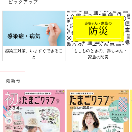
せん。
ピックアップ
《赤ちゃんのこれって便秘？ チェック項目まとめ》
■ 何日くらいウンチが出ていないか、かたさはどうかをチェッ
ク
■ ウンチのときに痛がったり苦しそうにしていないかを観察
■ 機嫌や食欲などを観察
■ 体重が減っていないかを確認
感染症対策、いますぐできるこ
「もしものときの」赤ちゃん・
と
家族の防災
【医師監修】何日出なかったら便秘？赤
ちゃんのうんちで気になることをQ＆Ａ
で解決！
「なんでこんなうんちするの？」「なかなか出
ない…」「この水分補給のしかたはOK？」など
最新号
など、赤ちゃんのうんちに関するママの気がか
りに、小児科医の山中龍宏先生が答えてくれま
した。ぜひ参考にして！
受診したほうがいい便秘の目安
普段より多少便の回数が減っていても、赤ちゃんの機嫌がよく、
食欲もあれば様子を見て大丈夫です。ただし、一般的ではありま
せんが慢性的な便秘の原因には、肛門や腸、神経などに何らかの