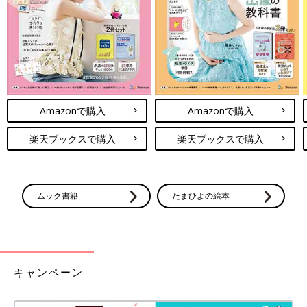
トラブルがあるケースもあります。以下のような場合は小児科を
受診しましょう。
・生後1ヶ月前後で授乳すると吐く
・1週間以上の便秘が何度も起こる
・いきんでいるのに、排便できずに苦しそう
・ウンチをするのを嫌がって泣く
・お腹が張って、苦しそうにうなっている
Amazonで購入
Amazonで購入
・ウンチがかたくて肛門が切れて出血した
楽天ブックスで購入
楽天ブックスで購入
先生に伝えたいポイント
受診の際には授乳や水分補給の量と回数、離乳食や食事の内容な
ムック書籍
たまひよの絵本
どに加え、以下のことを先生に伝えるようにしましょう。
・ウンチの回数とかたさ
・おならが頻繁に出ているか
・ウンチの写真を撮れる場合は、写真を見せる
キャンペーン
・げっぷは上手に出せているか
・最後のウンチの状態はどうだったか