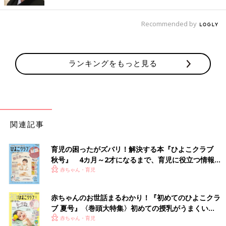
らに大人に近づきます。ウンチの量や回数もその子なりにだんだ
んと定まり、１日１〜２回程度に落ち着いてくる子が多いです。
Recommended by
この頃には食物繊維の多いものを食べるとお通じがよくなるな
ど、大人と同じような効果も表れてきます。
その一方で、食べる量や内容によってお腹の調子が変わりやすい
ランキングをもっと見る
子もまだ少なくなく、とくに
１歳
近くなると、日中の遊び方や睡
眠リズムなども便通に影響があるなど、食べ物だけでは判断しに
くい場合も出てきます。食事量、水分量とともに生活サイクルも
含めて整えていきたい時期です。
関連記事
この頃は便秘のかたいウンチで肛門が切れたり、肛門が拡張して
イボのようなヒダができたりすることがあります。ヒダは成長す
育児の困ったがズバリ！解決する本『ひよこクラブ
ると自然になくなることがほとんどですが、ヒダの間に汚れたま
秋号』 4カ月～2才になるまで、育児に役立つ情報が
りやすいのでぬるま湯などで洗い流して清潔にしておくことが大
いっぱい！
赤ちゃん・育児
切です。
【医師監修】赤ちゃんが便秘気味 【0～
赤ちゃんのお世話まるわかり！『初めてのひよこクラ
1歳】症状別 受診の目安とホームケア
ブ 夏号』〈巻頭大特集〉初めての授乳がうまくい
排便の回数が多少減っても、赤ちゃんがよく動
く！ おっぱい・ミルクの基本と夏のトラブル 解決テ
赤ちゃん・育児