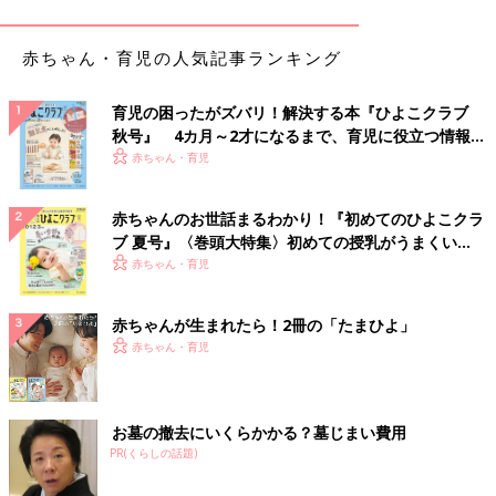
とに伴う場合が多くみられます。とくに生後２〜３ヶ月ごろにな
ると、急にウンチが出なくなることがあります。これは消化器官
の働きが高まって、腸から体に水分が吸収されやすくなるため
赤ちゃん・育児の人気記事ランキング
で、とくに母乳の場合に多くみられます。
また、ミルクや母乳の量がたりないと、腸に十分な水分が供給さ
育児の困ったがズバリ！解決する本『ひよこクラブ
れず、便秘になる場合もあります。
秋号』 4カ月～2才になるまで、育児に役立つ情報が
いっぱい！
赤ちゃん・育児
生後５〜８ヶ月の赤ちゃんの便秘
赤ちゃんのお世話まるわかり！『初めてのひよこクラ
生後５ヶ月ごろに離乳食がスタートすると、ミルクや母乳から摂
ブ 夏号』〈巻頭大特集〉初めての授乳がうまくい
取していた水分量が減ります。ウンチは少しずつ大人と同じよう
く！ おっぱい・ミルクの基本と夏のトラブル 解決テ
赤ちゃん・育児
な形状に近づいていきますが、状態や回数はコロコロ変わりがち
ク
です。
赤ちゃんが生まれたら！2冊の「たまひよ」
消化機能がまだ未熟なうえ、母乳やミルク以外のものを初めて消
赤ちゃん・育児
化することもあり、便秘がちになる場合があります。便秘でウン
チが太くかたくなり、肛門が切れてしまう赤ちゃんも増えます。
生後９ヶ月〜１歳の赤ちゃんの便秘
お墓の撤去にいくらかかる？墓じまい費用
PR(くらしの話題)
離乳食後期から完了期になると、消化能力も高まってウンチはさ