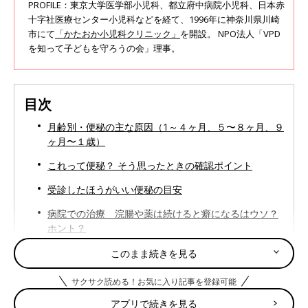
PROFILE：東京大学医学部小児科、都立府中病院小児科、日本赤
十字社医療センター小児科などを経て、1996年に神奈川県川崎
市にて
「かたおか小児科クリニック」
を開設。 NPO法人「VPD
を知って子どもを守ろうの会」理事。
目次
月齢別・便秘の主な原因（1～４ヶ月、５〜８ヶ月、９
ヶ月〜１歳）
これって便秘？ そう思ったときの確認ポイント
受診したほうがいい便秘の目安
病院での治療 浣腸や薬は続けると癖になるはウソ？
ホント？
ドクターが教える！ 便秘によい「水分補給・離乳食＆
このまま続きを見る
食事・マッサージ・綿棒浣腸」テク
サクサク読める！お気に入り記事を登録可能
先輩ママが教える「効果があったおすすめ便秘解消
アプリで続きを見る
法」