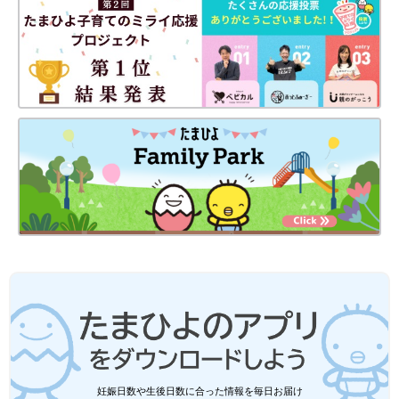
・機嫌の善しあしや食欲はあるか
【医師監修】うんちが出にくい・赤ちゃ
んの便秘の原因、病院へ行く前に確認す
ること、受診の目安やホームケア
生後0ヶ月～3歳ごろまでの赤ちゃん・子どもが
「便が出にくい」とき、ママ・パパが何をすれ
ばいいか、を受診の前後に分けてまとめまし
た。 また、その症状の程度によって、夜間や休
日でも受診したほうがいいのか、診療時間まで
病院での治療 浣腸や薬は続けると癖になるはウ
待って受診すればいいのか、などの判断の目安
ソ？ ホント？
を示しました。
病院では、まずおっぱいやミルクが不足していないかの確認や食
事内容を見直し、水分補給やマッサージなどのホームケアを優先
します。赤ちゃんが苦しがっているときや、ホームケアで改善さ
れないときなど、赤ちゃんの状態に合わせてグリセリン浣腸を行
ったり薬を処方することがあります。
薬は「カマ(酸化マグネシウム)」、「テレミンソフト(ビサコジ
ル)」、ラキソベロン液 (ピコスルファートナトリウム)」などが
一般的です。いずれも腸の働きを活発にさせたり、腸内の水分を
妊娠日数や生後日数に合った情報を毎日お届け