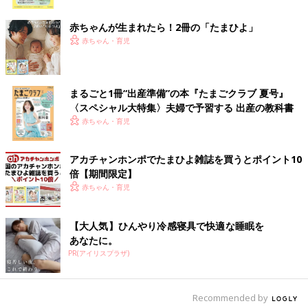
いて食欲もあればとくに心配いりません。排便
ク
の回数が極端に減る、うんちを出しにくそうな
赤ちゃんが生まれたら！2冊の「たまひよ」
どのときは便秘かもしれません。
赤ちゃん・育児
これって便秘？ そう思ったときの確認ポイント
排便の回数は赤ちゃんによって個人差が大きく、２〜３日出ない
まるごと1冊“出産準備”の本『たまごクラブ 夏号』
からといって必ずしも便秘とは限りません。便秘かもしれないと
〈スペシャル大特集〉夫婦で予習する 出産の教科書
感じたら、まずは以下の点を確認しましょう。
赤ちゃん・育児
何日くらいウンチが出ていないか、かたさはどうかをチェ
アカチャンホンポでたまひよ雑誌を買うとポイント10
ック
倍【期間限定】
赤ちゃん・育児
排便がつらそうなほどウンチがかたくなっていないかなどを観察
します。排便が3日に1回でも、スムーズに出るのならその子のリ
【大人気】ひんやり冷感寝具で快適な睡眠を
ズムと考えていいでしょう。
あなたに。
日ごろから赤ちゃんのお世話の記録ノートやアプリなどで、排便
PR(アイリスプラザ)
の回数やかたさを記録しておくと比較しやすく便利です。
ウンチのときに痛がったり苦しそうにしていないかを観察
Recommended by