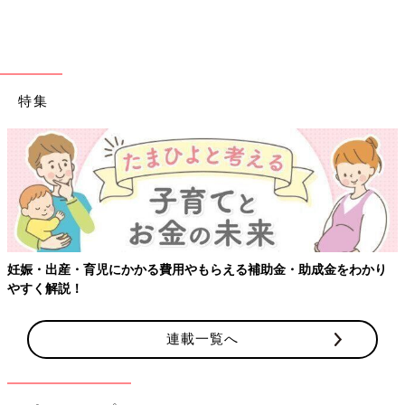
排便のペースには個人差があるので、何日出ていないかよりも、
ウンチを出すときに顔をこわばらせていないか、いきんでも出な
くて苦しそうにしていないか、 肛門が切れていないか、お腹が
張ってつらそうでないか、などのほうが重要です。
赤ちゃんはもともとぽっこりお腹ですが、横から見て胸よりお腹
特集
が高かったり、おへそが出ていたら、お腹が張っている状態で
す。軽くたたくとポンポンと音がします。
機嫌や食欲はあるか観察
ウンチが出ていなくても、赤ちゃんの機嫌がよくてよく手足を動
かし、食欲もあるなら安心です。そのまま様子を見ていてよいで
しょう。
妊娠・出産・育児にかかる費用やもらえる補助金・助成金をわかり
やすく解説！
体重が減っていないかを確認
連載一覧へ
ウンチがなかなか出なかったりお腹が張っていると、食欲がなく
なります。そのために栄養がとれずに体重が減ってしまうことが
あります。体重を量ってみて、順調に増えているなら心配ありま