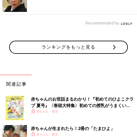
す。
Ｑ うんちに白や緑のツブツブが混ざることが…
Recommended by
Ａ 低月齢によく見られ、問題なし
ツブツブの正体は、体内に取り込まれなかった、おっぱいやミル
クの脂肪分やタンパク質などなので、問題ありません。
ランキングをもっと見る
【小児科医監修】うんちが出ない…踏ん
張る姿勢でわかること
赤ちゃんやママ・パパにいつもやさしく寄り添
う陽ちゃん先生こと、小児科医の吉永陽一郎先
生が、日々の診察室で起きた、思い出深いでき
関連記事
ごとをつづります。今回は、便秘で来院したお
子さん。うんちが出てこない原因は意外なとこ
［気がかり４］下痢になったときの着せ方
ろにあったようで…？
赤ちゃんのお世話まるわかり！『初めてのひよこクラ
ブ 夏号』〈巻頭大特集〉初めての授乳がうまくい
Ｑ おなかを温めるため腹巻きをしてもいい？
く！ おっぱい・ミルクの基本と夏のトラブル 解決テ
赤ちゃん・育児
ク
Ａ 汗をかいてさらに脱水症状も…
赤ちゃんが生まれたら！2冊の「たまひよ」
腹巻きをさせたり、むやみに厚着をさせたりすると、汗をかきや
赤ちゃん・育児