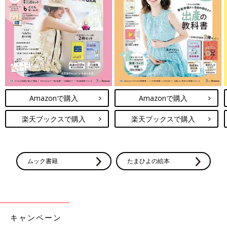
クス たまひよ新百科シリーズ)
大人気「新百科シリーズ」の「育児新百科」がリニューアル！
新生児から
3歳
まで、月齢別に毎日の赤ちゃんの成長の様子とマ
マ＆パパができることを徹底紹介。
毎日のお世話を基本からていねいに解説。
新生児期からのお世話も写真でよくわかる！ 月齢別に、体・心
の成長とかかわりかたを掲載。
Amazonで購入
Amazonで購入
ワンオペおふろの手順など、ママ・パパの「困った！」を具体的
なテクで解決。
楽天ブックスで購入
楽天ブックスで購入
予防接種や乳幼児健診、事故・けがの予防と対策、病気の受診の
目安などもわかりやすく紹介しています。
切り取って使える、「赤ちゃんの月齢別 発育・発達見通し表」
つき。
ムック書籍
たまひよの絵本
キャンペーン