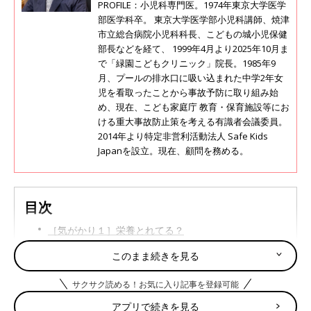
PROFILE：小児科専門医。1974年東京大学医学
部医学科卒。 東京大学医学部小児科講師、焼津
市立総合病院小児科科長、こどもの城小児保健
部長などを経て、 1999年4月より2025年10月ま
で「緑園こどもクリニック」院長。1985年9
月、プールの排水口に吸い込まれた中学2年女
児を看取ったことから事故予防に取り組み始
め、現在、こども家庭庁 教育・保育施設等にお
ける重大事故防止策を考える有識者会議委員。
2014年より特定非営利活動法人 Safe Kids
Japanを設立。現在、顧問を務める。
目次
［気がかり１］栄養とれてる？
［気がかり２］これって「便秘」？
このまま続きを見る
［気がかり３］うんちのツブツブ
サクサク読める！お気に入り記事を登録可能
［気がかり４］下痢になったときの着せ方
アプリで続きを見る