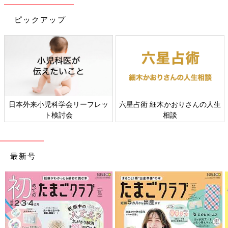
ピックアップ
日本外来小児科学会リーフレッ
六星占術 細木かおりさんの人生
ト検討会
相談
妊娠日数・生後日数に合わせて専門家のアドバイスを毎日お届
け。同じ出産月のママ同士で情報交換したり、励ましあったりで
きる「ルーム」や、写真だけでは伝わらない”できごと”を簡単に
最新号
記録できる「成長きろく」も大人気！
ダウンロード（無料）
育児中におススメの本
最新! 初めての育児新百科 (ベネッセ・ムック たまひよブッ