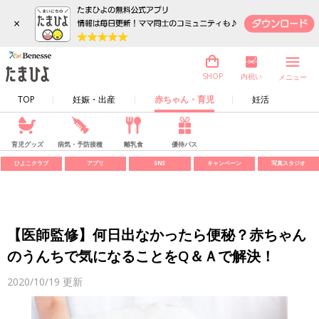
×
内祝い
SHOP
メニュー
TOP
妊娠・出産
赤ちゃん・育児
妊活
育児グッズ
病気・予防接種
離乳食
優待パス
ひよこクラブ
アプリ
SNS
キャンペーン
写真スタジオ
【医師監修】何日出なかったら便秘？赤ちゃん
のうんちで気になることをQ＆Ａで解決！
2020/10/19
更新