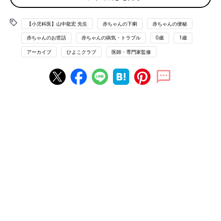
［気がかり５］水分補給のNGは？
【小児科医】山中龍宏 先生
赤ちゃんの下痢
赤ちゃんの便秘
赤ちゃんのお世話
赤ちゃんの病気・トラブル
0歳
1歳
［気がかり１］栄養とれてる？
アーカイブ
ひよこクラブ
医師・専門家監修
Ｑ うんちに食べ物がそのまま出たとき、栄養はとれていない
の？
Ａ 消化されにくい食材なら、栄養は吸収されません
にんじんやほうれん草などは消化しにくいため、うんちにそのま
ま出てくることがあります。赤ちゃんに悪影響はなくても、栄養
は吸収されていません。食材をやわらかく煮込むなど、調理を工
夫して。
【医師監修】新生児の便秘はなぜ起こ
る？「原因」と「解消法」を徹底チェッ
ク
新生児の赤ちゃんは平均して１日に５〜７回程
度、水っぽいウンチをするといわれます。にも
かかわらず１日１〜２回しかしない、まる１日
ウンチが出ない！となると、ママは不安になり