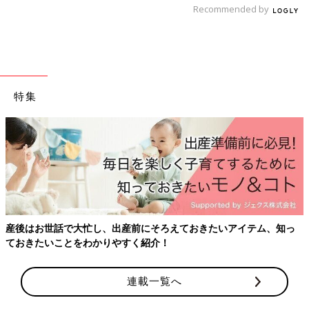
離乳食を始めたら、赤ちゃんのうんちの様子が
Recommended by
変わってきて、ちょっと心配なことってありま
すよね。ゆるくなったり、かたくなったり、便
秘になってしまったり…。そんなときは、どう
したらいいの？病院に行ったほうがいいの？
赤ちゃんがよくなることを願って「コレ、やってみようかな」と
そんな悩みを解決します。
思うケアでも、やってはいけないことや、やらないほうがいいこ
と、結構ありましたね。ケアのしかたで迷うことは、医師などに
特集
相談してから行いましょう。（文・ひよこクラブ編集部）
■参考：
「いつでもどこでもHAPPY育児生活ガイドBOOK」
（ベ
ネッセコーポレーション刊）
監修／【小児科医】山中龍宏 先生
初回公開日 2018/08/01
産後はお世話で大忙し、出産前にそろえておきたいアイテム、知っ
育児中におススメのアプリ
ておきたいことをわかりやすく紹介！
アプリ「まいにちのたまひよ」
連載一覧へ