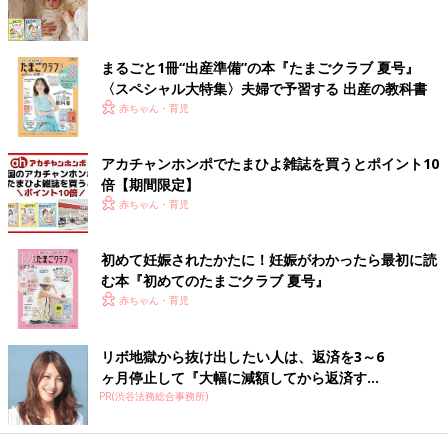
すくなるのでNG。さらに汗で水分を失ってしまうと脱水症状の
心配があります。
【医師監修】発熱・下痢・嘔吐のときに
まるごと1冊“出産準備”の本『たまごクラブ 夏号』
〈スペシャル大特集〉夫婦で予習する 出産の教科書
は要注意！赤ちゃんが脱水症状になる原
赤ちゃん・育児
因と脱水症状のサイン
放置すると命にかかわる赤ちゃんの脱水症状っ
て？赤ちゃんが病気のときに注意したいのが脱
水症状です。赤ちゃんは自分から「のどが渇い
アカチャンホンポでたまひよ雑誌を買うとポイント10
た」と言えません。病気のときはもちろん、普
倍【期間限定】
段から水分補給をこまめにして脱水症状を防ぐ
［気がかり５］水分補給のNGは？
赤ちゃん・育児
ことが重要です。
Ｑ おなかに刺激がないように薄めたミルクを飲ませてOK？
初めて妊娠されたかたに！妊娠がわかったら最初に読
む本『初めてのたまごクラブ 夏号』
Ａ 独断で薄めたミルクを与えるのはNG
赤ちゃん・育児
場合によっては、医師の指示でミルクを薄めることがあります
が、ママが自己判断で薄めるのは×。栄養不足になり、治りが悪
リボ地獄から抜け出したい人は、返済を3～6
くなることもあります。ミルクは缶の表示の分量を守って。
ヶ月停止して『大幅に減額してから返済す...
PR(渋谷法務総合事務所)
【専門家監修】離乳食で下痢!? 便
秘!? その原因と対処法