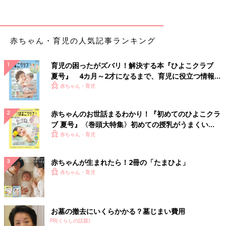
ますよね。でも、実は新生児は個人差が大き
［気がかり２］これって「便秘」？
く、排便が２日に１回の赤ちゃんもいます。ま
た、新生児でも便秘になることもあります。新
生児の赤ちゃんの便秘の見極め方と解消法をご
赤ちゃん・育児の人気記事ランキング
Ｑ 何日間うんちが出なかったらケアするべき？
紹介します。
Ａ ４日以上は便秘の可能性も
育児の困ったがズバリ！解決する本『ひよこクラブ
うんちの回数は、１ヶ月以降は１日３回～２日に１回くらいで、
夏号』 4カ月～2才になるまで、育児に役立つ情報が
４日以上出なければ便秘の可能性があります。とくに、
いっぱい！
赤ちゃん・育児
・いきんでも出ない
・おなかが張る
赤ちゃんのお世話まるわかり！『初めてのひよこクラ
・おっぱいの飲みが悪い
ブ 夏号』〈巻頭大特集〉初めての授乳がうまくい
などの場合は受診するようにして。
く！ おっぱい・ミルクの基本と夏のトラブル 解決テ
赤ちゃん・育児
ク
【医師監修】赤ちゃんの便秘、「月齢で
赤ちゃんが生まれたら！2冊の「たまひよ」
変わる原因」と「解消法」を知っておこ
赤ちゃん・育児
う
人の腸の機能が出来上がるのは、生後２歳ごろ
といわれています。それまでは、赤ちゃんの１
日の排便の回数は減ったり増えたりします。赤
ちゃんが便秘かどうかの正しい見分け方と、便
お墓の撤去にいくらかかる？墓じまい費用
秘になったときの解消法、そして受診する際に
［気がかり３］うんちのツブツブ
PR(くらしの話題)
知っておきたいことなどをまとめて解説しま