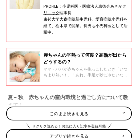
PROFILE：小児科医・
医療法人恵徳会あさかク
リニック
理事長
東邦大学大森病院新生児科、愛育病院小児科を
経て、栃木県で開業。長男も小児科医として活
躍中。
赤ちゃんの平熱って何度？高熱が出たら
どうするの？
ママ・パパが赤ちゃんを抱っこしたとき「いつ
もより熱い！」「あれ、手足が妙に冷たいな」
などと、赤ちゃんの体温が気になることってあ
りますよね。「そもそも赤ちゃんの平熱は何度
なの？」「何度から高熱というのかな？」な
夏～秋 赤ちゃんの室内環境と過ごし方について教
ど、赤ちゃんの体温に関する疑問や気がかりに
えて！
ついて、「ひよこクラブ」の人気連載「すくす
く成長日記」の監修でおなじみ、小児科医の若
このまま続きを見る
江恵利子先生に聞きました。
夏から秋へと移り変わる時期は、天候が安定せず気温差も大きい
サクサク読める！お気に入り記事を登録可能
ため、室内の温度調整に悩むママ・パパも多いようですが、基本
的にはママやパパの体感を目安にしてＯＫ。乾燥対策も同様で
アプリで続きを見る