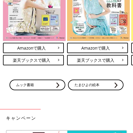
予防接種や乳幼児健診、事故・けがの予防と対策、病気の受診の
目安などもわかりやすく紹介しています。
切り取って使える、「赤ちゃんの月齢別 発育・発達見通し表」
つき。
Amazonで購入
Amazonで購入
楽天ブックスで購入
楽天ブックスで購入
ムック書籍
たまひよの絵本
キャンペーン