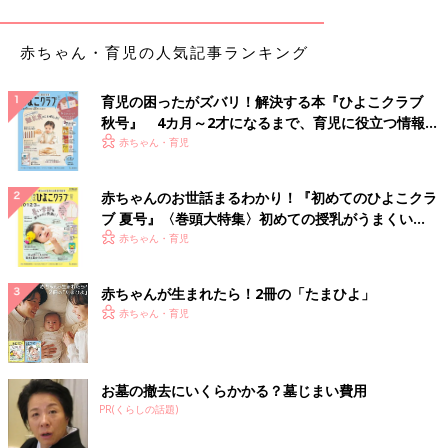
その場合、赤ちゃんの肌ケアも保湿効果の高い保湿剤に変えてあ
げるといいでしょう。
赤ちゃん・育児の人気記事ランキング
Ｑ 季節の変わり目の体調管理の注意点は？
（
１歳
４ケ月・男の
子）
育児の困ったがズバリ！解決する本『ひよこクラブ
Ａ 生活リズムを崩さないこと。週末も平日と同じサイクルで
秋号』 4カ月～2才になるまで、育児に役立つ情報が
体調管理で大切なのは、生活リズムを崩さないこと。週末はゆっ
いっぱい！
赤ちゃん・育児
くり寝ていたいものですが、平日と同じように起き、いつもの時
間帯にお昼寝できるよう心がけて。涼しくなってきたからと、お
赤ちゃんのお世話まるわかり！『初めてのひよこクラ
出かけに連れ回さず、十分な休養をとることも大切。外遊びも、
ブ 夏号』〈巻頭大特集〉初めての授乳がうまくい
ウイルスなどに感染しやすい人込みは避け、公園などで遊ぶほう
く！ おっぱい・ミルクの基本と夏のトラブル 解決テ
赤ちゃん・育児
がおすすめです。
ク
夏～秋 赤ちゃんの水分補給と離乳食について教え
赤ちゃんが生まれたら！2冊の「たまひよ」
て！
赤ちゃん・育児
赤ちゃんは基本的に、大人よりも暑がりです。涼しくなってきた
とはいえ、お散歩の後などに汗をかいていることもあるので、マ
お墓の撤去にいくらかかる？墓じまい費用
PR(くらしの話題)
マ・パパは様子を見て水分補給をしてあげて。残暑で夏バテのよ
うな症状が見られるときには、離乳食のメニューも栄養価が高く