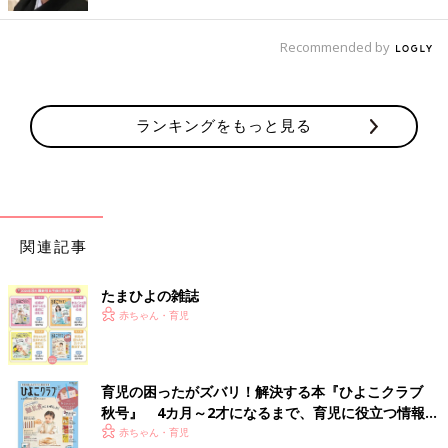
食べやすいものにしてあげるといいでしょう。
Recommended by
Ｑ まだ暑い時期、お散歩後の授乳は必須？
（３ケ月・女の子）
Ａ ママが心配なら
授乳
して。のどが渇いていれば飲むでしょう
まだ暑い時期のお散歩で大量に汗をかかせてしまうと、脱水症状
などの危険があるので、注意しなくてはいけません。汗をかいて
ランキングをもっと見る
いなくても、帰宅後にママが心配なようなら、授乳して様子を見
ましょう。赤ちゃんがゴクゴク飲んだら、のどが渇いていたとい
うこと。あまり飲まないようなら、無理に飲ませなくてＯＫで
す。
関連記事
Ｑ この時期、おっぱい以外の水分補給はどの程度必要？
（６ケ
月・男の子）
Ａ 授乳時間でなければ湯冷ましや麦茶を適度にあげて
たまひよの雑誌
６ケ月のこの時期は、離乳食をよく食べていても、まだそれだけ
赤ちゃん・育児
では栄養がたりないので、食後はおっぱいかミルクをあげて。お
出かけやおふろの後で汗をかいた場合、授乳時間にはまだ早いよ
うなら、湯冷ましや麦茶などを飲ませてもいいでしょう。欲しが
育児の困ったがズバリ！解決する本『ひよこクラブ
るだけ飲ませて問題ありません。
秋号』 4カ月～2才になるまで、育児に役立つ情報が
いっぱい！
赤ちゃん・育児