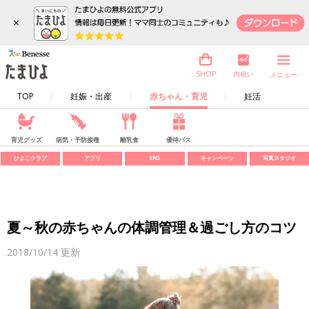
×
内祝い
SHOP
メニュー
TOP
妊娠・出産
赤ちゃん・育児
妊活
育児グッズ
病気・予防接種
離乳食
優待パス
ひよこクラブ
アプリ
SNS
キャンペーン
写真スタジオ
夏～秋の赤ちゃんの体調管理＆過ごし方のコツ
2018/10/14
更新