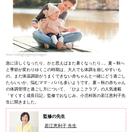
morrowlight/gettyimages
急に涼しくなったり、かと思えばまた暑くなったり…。夏～秋へ
と季節が変わりゆくこの時期は、大人でも体調を崩しやすいも
の。まだ体温調節がうまくできない赤ちゃんと一緒にどう過ごし
たらいいか、悩むママ・パパも多いようです。夏～秋の赤ちゃん
の体調管理と過ごし方について、「ひよこクラブ」の人気連載
「すくすく成長日記」監修でおなじみ、小児科医の若江恵利子先
生に聞きました。
監修の先生
若江恵利子 先生