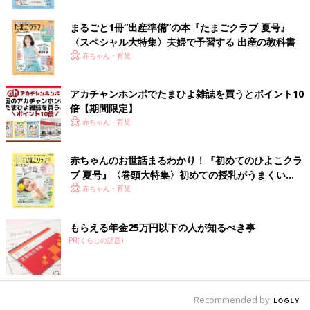
Ｑ 残暑で夏バテ気味のときにとりたい食品は？
（８ケ月・男の
子）
まるごと1冊“出産準備”の本『たまごクラブ 夏号』
Ａ ビタミンＢ1が豊富な豚肉や大豆製品がおすすめ
〈スペシャル大特集〉夫婦で予習する 出産の教科書
赤ちゃんにも夏バテのような症状が見られることがあります。食
赤ちゃん・育児
欲が落ちているときにとりたい栄養素は、ビタミン。中でも炭水
化物をエネルギーに変えるのに必要なビタミンＢ1を豊富に含
む、豚肉や大豆製品がおすすめです。納豆は、消化を促す成分が
アカチャンホンポでたまひよ雑誌を買うとポイント10
含まれ、カルシウムも豊富。ぜひ取り入れてみてください。
倍【期間限定】
赤ちゃん・育児
秋になっても赤ちゃんを車内に放置しち
ゃダメ！
赤ちゃんのお世話まるわかり！『初めてのひよこクラ
赤ちゃんと一緒に車でお出かけを計画している
ブ 夏号』〈巻頭大特集〉初めての授乳がうまくい
ママ・パパも多いのでは？涼しくなってきたか
く！ おっぱい・ミルクの基本と夏のトラブル 解決テ
赤ちゃん・育児
らといって「赤ちゃんを車内にちょっと置いて
ク
外に出てもいいかな？」と思ったら大間違い！
ちょっとの間違った判断が、悲しい結末になっ
季節の変わり目の体調管理は、基本的には赤ちゃんも大人と同じ
もらえる年金25万円以下の人が知るべき事
てしまうこともあるのです。
PR(くらしの話題)
でOKのよう。涼しくなったからと油断せず、赤ちゃんもママも
規則正しい生活を心がけましょう。（取材・文／前田ユリ、ひよ
こクラブ編集部）
Recommended by
参考／「ひよこクラブ」２０１７年９月号「赤ちゃん３９人のす