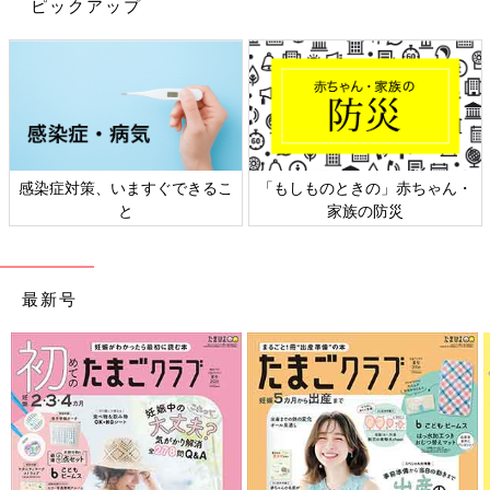
妊娠日数・生後日数に合わせて専門家のアドバイスを毎日お届
ピックアップ
け。同じ出産月のママ同士で情報交換したり、励ましあったりで
きる「ルーム」や、写真だけでは伝わらない”できごと”を簡単に
記録できる「成長きろく」も大人気！
ダウンロード（無料）
育児中におススメの本
感染症対策、いますぐできるこ
「もしものときの」赤ちゃん・
と
家族の防災
最新! 初めての育児新百科 (ベネッセ・ムック たまひよブッ
クス たまひよ新百科シリーズ)
大人気「新百科シリーズ」の「育児新百科」がリニューアル！
最新号
新生児から
3歳
まで、月齢別に毎日の赤ちゃんの成長の様子とマ
マ＆パパができることを徹底紹介。
毎日のお世話を基本からていねいに解説。
新生児期からのお世話も写真でよくわかる！ 月齢別に、体・心
の成長とかかわりかたを掲載。
ワンオペおふろの手順など、ママ・パパの「困った！」を具体的
なテクで解決。