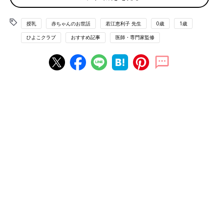
す。また、涼しくなってきたからとお出かけの予定を詰め込ま
ず、いつも通りの生活リズムで過ごすことも、体調を崩さないた
授乳
赤ちゃんのお世話
若江恵利子 先生
0歳
1歳
めの大事なポイントです。
ひよこクラブ
おすすめ記事
医師・専門家監修
Ｑ 秋口でも暑い日はエアコンを使ったほうがいい？
（７ケ月・
女の子）
Ａ ママやパパが汗ばむようならエアコンを使って
この時期の室内の温度調整は、ママやパパの体感を目安にしてＯ
Ｋ。ママやパパが動かなくても汗ばむようなら、エアコンを使用
するといいでしょう。24～２８度くらいになるよう室温を調整す
れば、赤ちゃんと一緒に快適に過ごせます。また、室温が低くな
るとくしゃみをしたり、手足が冷たくなったりするので、時々様
子をチェックしましょう。
Ｑ 加湿器などで乾燥対策を始める目安は？
（９ケ月・女の子）
Ａ ママののどの調子や皮膚感覚を目安にして
乾燥対策を始める目安は、気温が下がる11月ごろから。まずは夜
から乾燥を感じやすいので、朝、ママやパパがのどの渇きを感じ
たら、加湿器などの使用を始めて。湿度は50～60％が目安。マ
マやパパの手がカサカサするなど皮膚感覚を目安にしてもＯＫ。