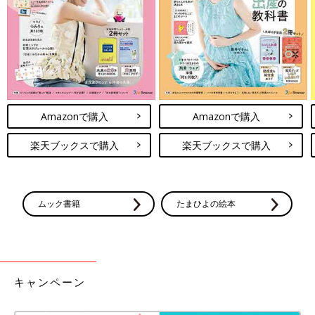
予防接種や乳幼児健診、事故・けがの予防と対策、病気の受診の
目安などもわかりやすく紹介しています。
切り取って使える、「赤ちゃんの月齢別 発育・発達見通し表」
つき。
Amazonで購入
Amazonで購入
楽天ブックスで購入
楽天ブックスで購入
ムック書籍
たまひよの絵本
キャンペーン