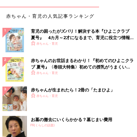
その場合、赤ちゃんの肌ケアも保湿効果の高い保湿剤に変えてあ
げるといいでしょう。
赤ちゃん・育児の人気記事ランキング
Ｑ 季節の変わり目の体調管理の注意点は？
（
１歳
４ケ月・男の
子）
育児の困ったがズバリ！解決する本『ひよこクラブ
Ａ 生活リズムを崩さないこと。週末も平日と同じサイクルで
夏号』 4カ月～2才になるまで、育児に役立つ情報が
体調管理で大切なのは、生活リズムを崩さないこと。週末はゆっ
いっぱい！
赤ちゃん・育児
くり寝ていたいものですが、平日と同じように起き、いつもの時
間帯にお昼寝できるよう心がけて。涼しくなってきたからと、お
赤ちゃんのお世話まるわかり！『初めてのひよこクラ
出かけに連れ回さず、十分な休養をとることも大切。外遊びも、
ブ 夏号』〈巻頭大特集〉初めての授乳がうまくい
ウイルスなどに感染しやすい人込みは避け、公園などで遊ぶほう
く！ おっぱい・ミルクの基本と夏のトラブル 解決テ
赤ちゃん・育児
がおすすめです。
ク
夏～秋 赤ちゃんの水分補給と離乳食について教え
赤ちゃんが生まれたら！2冊の「たまひよ」
て！
赤ちゃん・育児
赤ちゃんは基本的に、大人よりも暑がりです。涼しくなってきた
とはいえ、お散歩の後などに汗をかいていることもあるので、マ
お墓の撤去にいくらかかる？墓じまい費用
PR(くらしの話題)
マ・パパは様子を見て水分補給をしてあげて。残暑で夏バテのよ
うな症状が見られるときには、離乳食のメニューも栄養価が高く