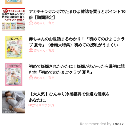
Ｑ 残暑で夏バテ気味のときにとりたい食品は？
（８ケ月・男の
子）
アカチャンホンポでたまひよ雑誌を買うとポイント10
Ａ ビタミンＢ1が豊富な豚肉や大豆製品がおすすめ
倍【期間限定】
赤ちゃんにも夏バテのような症状が見られることがあります。食
赤ちゃん・育児
欲が落ちているときにとりたい栄養素は、ビタミン。中でも炭水
化物をエネルギーに変えるのに必要なビタミンＢ1を豊富に含
む、豚肉や大豆製品がおすすめです。納豆は、消化を促す成分が
赤ちゃんのお世話まるわかり！『初めてのひよこクラ
含まれ、カルシウムも豊富。ぜひ取り入れてみてください。
ブ 夏号』〈巻頭大特集〉初めての授乳がうまくい
く！ おっぱい・ミルクの基本と夏のトラブル 解決テ
赤ちゃん・育児
秋になっても赤ちゃんを車内に放置しち
ク
ゃダメ！
初めて妊娠されたかたに！妊娠がわかったら最初に読
赤ちゃんと一緒に車でお出かけを計画している
む本『初めてのたまごクラブ 夏号』
ママ・パパも多いのでは？涼しくなってきたか
赤ちゃん・育児
らといって「赤ちゃんを車内にちょっと置いて
外に出てもいいかな？」と思ったら大間違い！
ちょっとの間違った判断が、悲しい結末になっ
季節の変わり目の体調管理は、基本的には赤ちゃんも大人と同じ
【大人気】ひんやり冷感寝具で快適な睡眠を
てしまうこともあるのです。
あなたに。
でOKのよう。涼しくなったからと油断せず、赤ちゃんもママも
PR(アイリスプラザ)
規則正しい生活を心がけましょう。（取材・文／前田ユリ、ひよ
こクラブ編集部）
Recommended by
参考／「ひよこクラブ」２０１７年９月号「赤ちゃん３９人のす