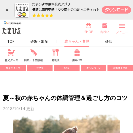
×
内祝い
SHOP
メニュー
TOP
妊娠・出産
赤ちゃん・育児
妊活
育児グッズ
病気・予防接種
離乳食
優待パス
ひよこクラブ
アプリ
SNS
キャンペーン
写真スタジオ
夏～秋の赤ちゃんの体調管理＆過ごし方のコツ
2018/10/14
更新