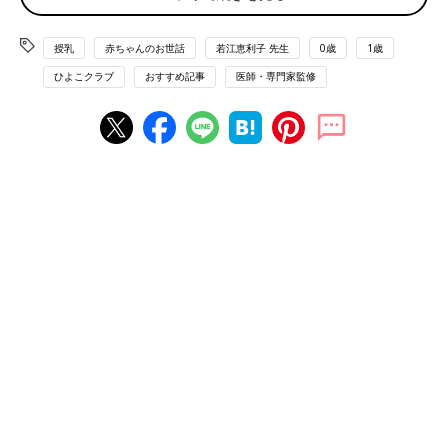
す。また、涼しくなってきたからとお出かけの予定を詰め込ま
ず、いつも通りの生活リズムで過ごすことも、体調を崩さないた
授乳
赤ちゃんのお世話
若江恵利子 先生
0歳
1歳
めの大事なポイントです。
ひよこクラブ
おすすめ記事
医師・専門家監修
Ｑ 秋口でも暑い日はエアコンを使ったほうがいい？
（７ケ月・
女の子）
Ａ ママやパパが汗ばむようならエアコンを使って
この時期の室内の温度調整は、ママやパパの体感を目安にしてＯ
Ｋ。ママやパパが動かなくても汗ばむようなら、エアコンを使用
するといいでしょう。24～２８度くらいになるよう室温を調整す
れば、赤ちゃんと一緒に快適に過ごせます。また、室温が低くな
るとくしゃみをしたり、手足が冷たくなったりするので、時々様
子をチェックしましょう。
Ｑ 加湿器などで乾燥対策を始める目安は？
（９ケ月・女の子）
Ａ ママののどの調子や皮膚感覚を目安にして
乾燥対策を始める目安は、気温が下がる11月ごろから。まずは夜
から乾燥を感じやすいので、朝、ママやパパがのどの渇きを感じ
たら、加湿器などの使用を始めて。湿度は50～60％が目安。マ
マやパパの手がカサカサするなど皮膚感覚を目安にしてもＯＫ。