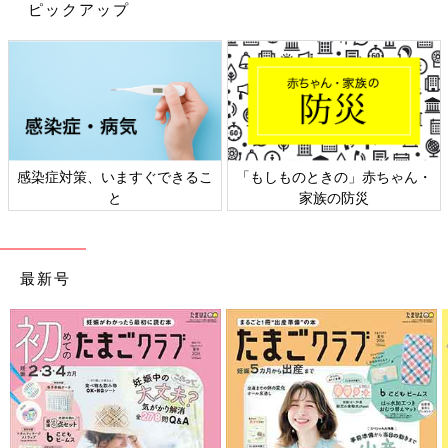
妊娠日数・生後日数に合わせて専門家のアドバイスを毎日お届
ピックアップ
け。同じ出産月のママ同士で情報交換したり、励ましあったりで
きる「ルーム」や、写真だけでは伝わらない”できごと”を簡単に
記録できる「成長きろく」も大人気！
ダウンロード（無料）
育児中におススメの本
感染症対策、いますぐできるこ
「もしものときの」赤ちゃん・
最新! 初めての育児新百科 (ベネッセ・ムック たまひよブッ
と
家族の防災
クス たまひよ新百科シリーズ)
大人気「新百科シリーズ」の「育児新百科」がリニューアル！
新生児から
3歳
まで、月齢別に毎日の赤ちゃんの成長の様子とマ
最新号
マ＆パパができることを徹底紹介。
毎日のお世話を基本からていねいに解説。
新生児期からのお世話も写真でよくわかる！ 月齢別に、体・心
の成長とかかわりかたを掲載。
ワンオペおふろの手順など、ママ・パパの「困った！」を具体的
なテクで解決。