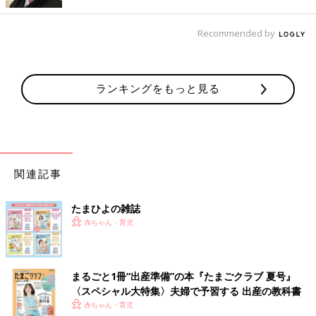
食べやすいものにしてあげるといいでしょう。
Recommended by
Ｑ まだ暑い時期、お散歩後の授乳は必須？
（３ケ月・女の子）
Ａ ママが心配なら
授乳
して。のどが渇いていれば飲むでしょう
まだ暑い時期のお散歩で大量に汗をかかせてしまうと、脱水症状
などの危険があるので、注意しなくてはいけません。汗をかいて
ランキングをもっと見る
いなくても、帰宅後にママが心配なようなら、授乳して様子を見
ましょう。赤ちゃんがゴクゴク飲んだら、のどが渇いていたとい
うこと。あまり飲まないようなら、無理に飲ませなくてＯＫで
す。
関連記事
Ｑ この時期、おっぱい以外の水分補給はどの程度必要？
（６ケ
月・男の子）
Ａ 授乳時間でなければ湯冷ましや麦茶を適度にあげて
たまひよの雑誌
６ケ月のこの時期は、離乳食をよく食べていても、まだそれだけ
赤ちゃん・育児
では栄養がたりないので、食後はおっぱいかミルクをあげて。お
出かけやおふろの後で汗をかいた場合、授乳時間にはまだ早いよ
うなら、湯冷ましや麦茶などを飲ませてもいいでしょう。欲しが
まるごと1冊“出産準備”の本『たまごクラブ 夏号』
るだけ飲ませて問題ありません。
〈スペシャル大特集〉夫婦で予習する 出産の教科書
赤ちゃん・育児