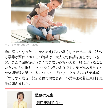
morrowlight/gettyimages
急に涼しくなったり、かと思えばまた暑くなったり…。夏～秋へ
と季節が変わりゆくこの時期は、大人でも体調を崩しやすいも
の。まだ体温調節がうまくできない赤ちゃんと一緒にどう過ごし
たらいいか、悩むママ・パパも多いようです。夏～秋の赤ちゃん
の体調管理と過ごし方について、「ひよこクラブ」の人気連載
「すくすく成長日記」監修でおなじみ、小児科医の若江恵利子先
生に聞きました。
監修の先生
若江恵利子 先生