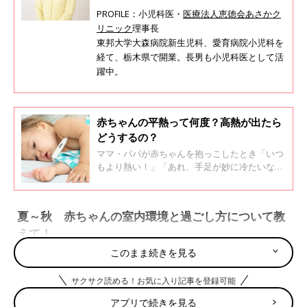
PROFILE：小児科医・
医療法人恵徳会あさかク
リニック
理事長
東邦大学大森病院新生児科、愛育病院小児科を
経て、栃木県で開業。長男も小児科医として活
躍中。
赤ちゃんの平熱って何度？高熱が出たら
どうするの？
ママ・パパが赤ちゃんを抱っこしたとき「いつ
もより熱い！」「あれ、手足が妙に冷たいな」
などと、赤ちゃんの体温が気になることってあ
りますよね。「そもそも赤ちゃんの平熱は何度
なの？」「何度から高熱というのかな？」な
夏～秋 赤ちゃんの室内環境と過ごし方について教
ど、赤ちゃんの体温に関する疑問や気がかりに
えて！
ついて、「ひよこクラブ」の人気連載「すくす
く成長日記」の監修でおなじみ、小児科医の若
このまま続きを見る
江恵利子先生に聞きました。
夏から秋へと移り変わる時期は、天候が安定せず気温差も大きい
サクサク読める！お気に入り記事を登録可能
ため、室内の温度調整に悩むママ・パパも多いようですが、基本
的にはママやパパの体感を目安にしてＯＫ。乾燥対策も同様で
アプリで続きを見る