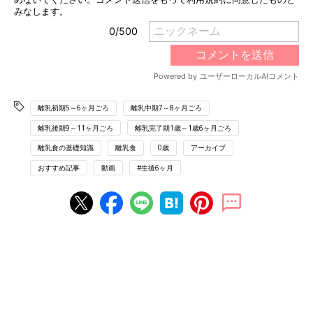
離乳初期5～6ヶ月ごろ
離乳中期7～8ヶ月ごろ
離乳後期9～11ヶ月ごろ
離乳完了期1歳～1歳6ヶ月ごろ
離乳食の基礎知識
離乳食
0歳
アーカイブ
おすすめ記事
動画
#生後6ヶ月