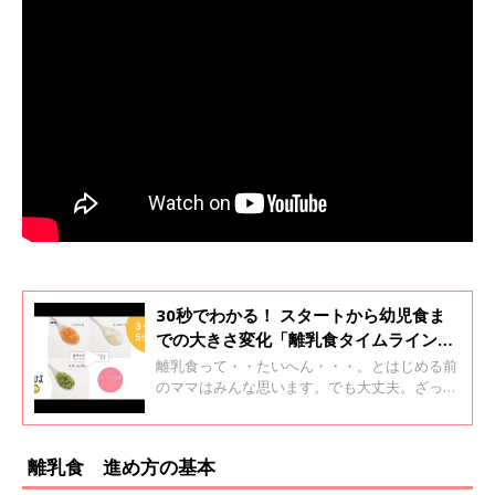
30秒でわかる！ スタートから幼児食ま
での大きさ変化「離乳食タイムライン
♪」
離乳食って・・たいへん・・・。とはじめる前
のママはみんな思います。でも大丈夫。ざっく
りとした進め方を知って、全体がみえるとなん
となくイメージができるはず。 イメージでき
るとできないでは大きく違うのが離乳食！
離乳食 進め方の基本
と、編集部でこんな動画を作ってみました。食
材の大きさがどんな風に変化していくかを30秒