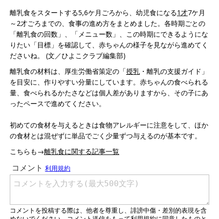
でまとめた動画になります。かっこつけて「タ
離乳食をスタートする5,6ケ月ごろから、幼児食になる
1才
7ケ月
イムライン」などと名前をつけてみました。
～2才ごろまでの、食事の進め方をまとめました。各時期ごとの
「離乳食の回数」、「メニュー数」、この時期にできるようにな
りたい「目標」を確認して、赤ちゃんの様子を見ながら進めてく
ださいね。 (文／ひよこクラブ編集部)
離乳食の材料は、厚生労働省策定の「
授乳
・離乳の支援ガイド」
を目安に、作りやすい分量にしています。赤ちゃんの食べられる
量、食べられるかたさなどは個人差がありますから、その子にあ
ったペースで進めてください。
初めての食材を与えるときは食物アレルギーに注意をして、ほか
の食材とは混ぜずに単品でごく少量ずつ与えるのが基本です。
こちらも→
離乳食に関する記事一覧