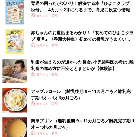
育児の困ったがズバリ！解決する本『ひよこクラブ
秋号』 4カ月～2才になるまで、育児に役立つ情報が
いっぱい！
赤ちゃん・育児
赤ちゃんのお世話まるわかり！『初めてのひよこクラ
ブ 夏号』〈巻頭大特集〉初めての授乳がうまくい
く！ おっぱい・ミルクの基本と夏のトラブル 解決テ
赤ちゃん・育児
ク
乳歯が生えるのが遅かった長女｡小児歯科医の母は､離
乳食の進め方に不安ととまどいが【体験談】
赤ちゃん・育児
アップルロール （離乳後期 9～11カ月ごろ／離乳完
了期 1才～1才6カ月ごろ）
赤ちゃん・育児
簡単プリン （離乳後期 9～11カ月ごろ／離乳完了期 1
才～1才6カ月ごろ）
赤ちゃん・育児