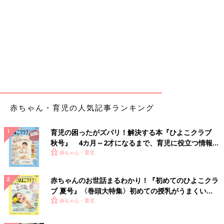
赤ちゃん・育児の人気記事ランキング
育児の困ったがズバリ！解決する本『ひよこクラブ
秋号』 4カ月～2才になるまで、育児に役立つ情報が
いっぱい！
赤ちゃん・育児
赤ちゃんのお世話まるわかり！『初めてのひよこクラ
ブ 夏号』〈巻頭大特集〉初めての授乳がうまくい
く！ おっぱい・ミルクの基本と夏のトラブル 解決テ
赤ちゃん・育児
ク