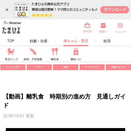
×
内祝い
SHOP
メニュー
TOP
妊娠・出産
赤ちゃん・育児
妊活
育児グッズ
病気・予防接種
離乳食
優待パス
ひよこクラブ
アプリ
SNS
キャンペーン
写真スタジオ
【動画】離乳食 時期別の進め方 見通しガイ
ド
2018/10/01
更新