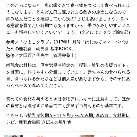
す。
このころになると、奥の歯ぐきで食べ物をつぶして食べられるよ
うになります。どんどん口に運ぶとまる飲みの原因になるので、
飲み込んだことを確認してから次の1さじをあげましょう。食べ
る意欲を育てたい時期でもありますから、手づかみしやすいメニ
ューも増やしていくといいでしょう。 (文／ひよこクラブ編集部)
参考／
「ひよこクラブ」
2017年11月号「はじめてママ・パパの
ための離乳食・幼児食 基本BOOK」
監修／太田百合子先生（管理栄養士）
離乳食の材料は、厚生労働省策定の「
授乳
・離乳の支援ガイド」
を目安に、作りやすい分量にしています。赤ちゃんの食べられる
量、食べられるかたさなどは個人差がありますから、その子にあ
ったペースで進めてください。
初めての食材を与えるときは食物アレルギーに注意をして、ほか
の食材とは混ぜずに単品でごく少量ずつ与えるのが基本です。
こちらも→
離乳食後期 9～11ヶ月[かみかみ期] 進め方、食材別レ
シピ、離乳食動画 きほんの離乳食