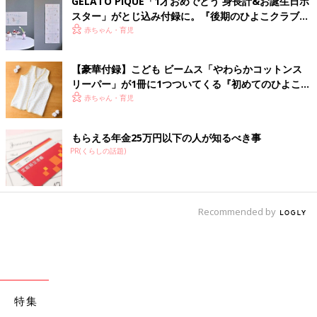
GELATO PIQUE「1才おめでとう 身長計&お誕生日ポ
スター」がとじ込み付録に。『後期のひよこクラブ』
春号が発売中！
赤ちゃん・育児
【豪華付録】こども ビームス「やわらかコットンス
リーパー」が1冊に1つついてくる『初めてのひよこク
ラブ』春号が発売中！
赤ちゃん・育児
もらえる年金25万円以下の人が知るべき事
PR(くらしの話題)
Recommended by
特集