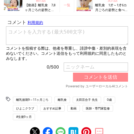
前の話
次の話
【動画】離乳食 7,8
一覧
離乳食 1才～1才6カ
ヶ月ごろの姿勢と食
月ごろの姿勢と食べさ
べさせ方は？
せ方は？【動画】
離乳後期9～11ヶ月ごろ
離乳食
太田百合子 先生
0歳
ひよこクラブ
おすすめ記事
動画
医師・専門家監修
#生後9ヶ月