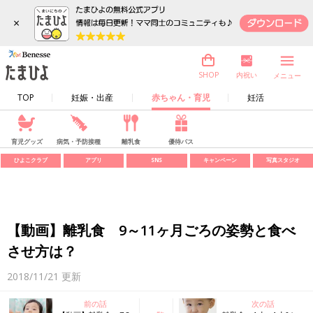
×
内祝い
SHOP
メニュー
TOP
妊娠・出産
赤ちゃん・育児
妊活
育児グッズ
病気・予防接種
離乳食
優待パス
ひよこクラブ
アプリ
SNS
キャンペーン
写真スタジオ
【動画】離乳食 9～11ヶ月ごろの姿勢と食べ
させ方は？
2018/11/21
更新
前の話
次の話