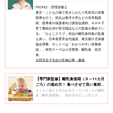
PROFILE：管理栄養士
東京・こどもの城で長きにわたり乳幼児の栄養
指導を行う。現在は東洋大学などの非常勤講
師、指導者や保護者向け講習会講師、ＮＨＫ子
育て番組出演や育児雑誌などの監修を務めてい
る。「ひよこクラブ」本誌の離乳食特集の監修
も多い。日本食育学会代議員、東京都小児保健
協会理事。モットーは「わかりやすい栄養相
談」、研究テーマは小児肥満、離乳食、幼児
食。
太田百合子先生の監修記事・書籍
【専門家監修】離乳食後期（９～11カ月
ごろ）の進め方！ 食べさせて良い食材一
覧
カミカミ期とも言われる９～11ヶ月ごろの離乳
食（離乳食後期）。進め方や正しい与え方、5
倍がゆなど赤ちゃんに人気メニューの作り方、
赤ちゃんが食べていいものリストや、この時期
によくある離乳食の悩みの解決法を紹介しま