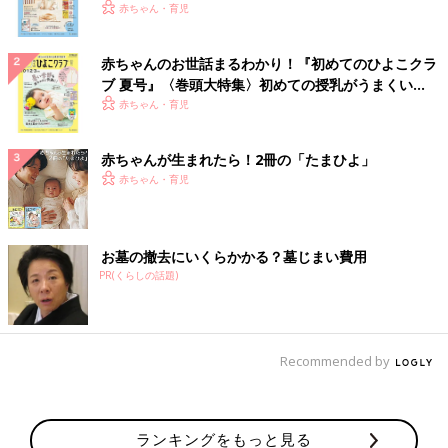
いっぱい！
赤ちゃん・育児
赤ちゃんのお世話まるわかり！『初めてのひよこクラ
ブ 夏号』〈巻頭大特集〉初めての授乳がうまくい
く！ おっぱい・ミルクの基本と夏のトラブル 解決テ
赤ちゃん・育児
ク
赤ちゃんが生まれたら！2冊の「たまひよ」
赤ちゃん・育児
お墓の撤去にいくらかかる？墓じまい費用
PR(くらしの話題)
Recommended by
ランキングをもっと見る