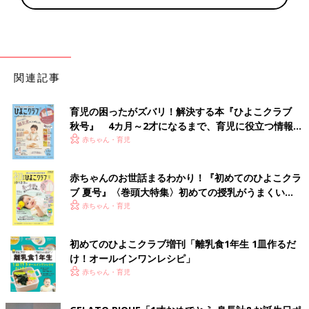
関連記事
育児の困ったがズバリ！解決する本『ひよこクラブ
秋号』 4カ月～2才になるまで、育児に役立つ情報が
いっぱい！
赤ちゃん・育児
赤ちゃんのお世話まるわかり！『初めてのひよこクラ
ブ 夏号』〈巻頭大特集〉初めての授乳がうまくい
く！ おっぱい・ミルクの基本と夏のトラブル 解決テ
赤ちゃん・育児
ク
初めてのひよこクラブ増刊「離乳食1年生 1皿作るだ
け！オールインワン​レシピ」
赤ちゃん・育児