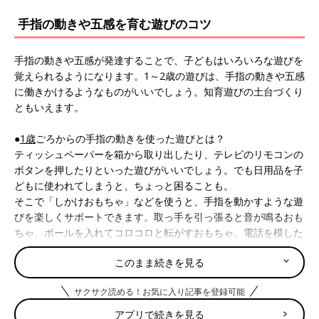
手指の動きや五感を育む遊びのコツ
手指の動きや五感が発達することで、子どもはいろいろな遊びを
覚えられるようになります。1～2歳の遊びは、手指の動きや五感
に働きかけるようなものがいいでしょう。知育遊びの土台づくり
ともいえます。
●
1歳
ごろからの手指の動きを使った遊びとは？
ティッシュペーパーを箱から取り出したり、テレビのリモコンの
ボタンを押したりといった遊びがいいでしょう。でも日用品を子
どもに使われてしまうと、ちょっと困ることも。
そこで「しかけおもちゃ」などを使うと、手指を動かすような遊
びを楽しくサポートできます。取っ手を引っ張ると音が鳴るおも
ちゃ、ボールを入れてコロコロと転がすおもちゃ、電話を模した
おもちゃ、ピアノや太鼓のおもちゃなどは、視覚や聴覚も刺激し
このまま続きを見る
てくれます。
サクサク読める！お気に入り記事を登録可能
一緒に遊ぶときのコツは、サポートを最小限にとどめるというこ
と。1歳代は「まだおもちゃを上手に使えていないのかな」と思
アプリで続きを見る