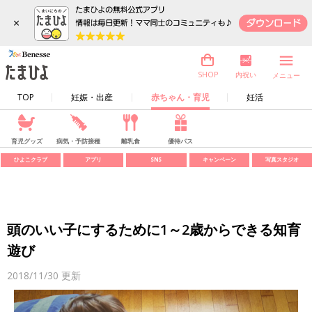
×
内祝い
SHOP
メニュー
TOP
妊娠・出産
赤ちゃん・育児
妊活
育児グッズ
病気・予防接種
離乳食
優待パス
ひよこクラブ
アプリ
SNS
キャンペーン
写真スタジオ
頭のいい子にするために1～2歳からできる知育
遊び
2018/11/30
更新