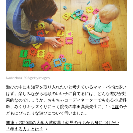
Nadezhda1906/gettyimages
遊びの中にも知育を取り入れたいと考えているママ・パパは多い
はず。楽しみながら地頭のいい子に育てるには、どんな遊びが効
果的なのでしょうか。おもちゃコーディネーターでもある小児科
医、みくりキッズくりにっく院長の本田真美先生に、1～
2歳
の子
どもにぴったりな遊びについて伺いました。
関連：2020年の大学入試改革！幼児のうちから身につけたい
「考える力」とは？