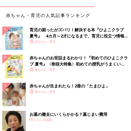
る」、「粘土を握ると形が変わる」といったことを楽しんでいま
す。
赤ちゃん・育児の人気記事ランキング
●2歳ごろからの創造力・表現力を伸ばす遊びとは？
育児の困ったがズバリ！解決する本『ひよこクラブ
2歳代でもまだなぐり描きのような状態ですが、手の動きがだん
夏号』 4カ月～2才になるまで、育児に役立つ情報が
だんとコントロールできるようになって、円を描こうとすること
いっぱい！
赤ちゃん・育児
もあります。粘土もただ握るのではなく、形を作ろうとします。
こういった遊びをする際は「床や服を汚さないかな」、「口に入
赤ちゃんのお世話まるわかり！『初めてのひよこクラ
れたらどうしよう」と心配になりますが、水のペンで色のつく特
ブ 夏号』〈巻頭大特集〉初めての授乳がうまくい
殊なお絵描きシート、磁石式のお絵描きボード、食品素材の小麦
く！ おっぱい・ミルクの基本と夏のトラブル 解決テ
赤ちゃん・育児
や寒天を使った粘土などを使えば、そういったことを心配するこ
ク
となくのびのびと遊ばせることができます。
赤ちゃんが生まれたら！2冊の「たまひよ」
赤ちゃん・育児
「お花はこういうふうに描くの」、「太陽は赤だよ」といった価
値観の押しつけをせずに、子どもの自由な自己表現を促しましょ
う。
お墓の撤去にいくらかかる？墓じまい費用
PR(くらしの話題)
集中力・構成力を養う遊びのコツ