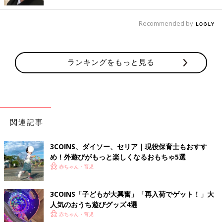
積み木やブロック遊びの、積む、崩す、並べる、はめるといった
作業は、集中力や構成力を養ってくれます。子どもは「これはこ
Recommended by
うするとどうなるのかな」と集中しながら“研究”に取り組んでい
るので、その邪魔にならないように、横で見守ってあげましょ
う。
ランキングをもっと見る
●１歳からの集中力・構成力を養う遊びとは？
1歳代はまだ、ブロックや積み木で形を作っていくのは難しいか
もしれませんが、積み上げたり崩したりといったことを繰り返し
ながら、それぞれの色や形の違いなどを覚えていきます。ブロッ
クの場合はつかみやすい、はめやすい、大きめのものがおすすめ
関連記事
です。
3COINS、ダイソー、セリア｜現役保育士もおすす
●２歳からの集中力・構成力を養う遊びとは？
め！外遊びがもっと楽しくなるおもちゃ5選
2歳代になると、電車や家など、自分の知っている形のものを作
赤ちゃん・育児
ろうとします。自分の頭の中で仕上がりを想像しながら、集中し
て取り組みます。
3COINS「子どもが大興奮」「再入荷でゲット！」大
人気のおうち遊びグッズ4選
「転んで積み木の角に頭をぶつけたら大変」、「踏んだら痛そ
赤ちゃん・育児
う」と心配な場合は、やわらかい素材を使ったものや角の丸いも