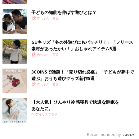
のもあるので、検討してみてください。
子どもの知能を伸ばす遊びとは？
想像力・コミュニケーションを伸ばす遊びのコツ
赤ちゃん・育児
積み木を電車や自動車に見立てるような「ごっこ遊び」は、いろ
いろな場面やそこにないものを想像する力を伸ばします。集中し
GUキッズ「冬の外遊びにもバッチリ！」「フリース
ているときは邪魔をせずに見守ることも大切ですが、時には一緒
素材があったかい！」おしゃれアイテム5選
に遊んであげましょう。親子で「○○ごっこ」をすることで、子ど
赤ちゃん・育児
もの想像する世界がさらに広がります。
3COINSで話題！「売り切れ必至」「子どもが夢中で
●2歳からの想像力・コミュニケーションを伸ばす遊びとは？
遊ぶ」おうち遊びグッズ新作5選
ママやパパのまねっこ遊び、店員さんや運転手さんなど働く人の
赤ちゃん・育児
まねっこ遊びは、コミュニケーション力を育むとともに、生活習
慣を身につけるきっかけにもなります。2歳代から、ぬいぐるみ
【大人気】ひんやり冷感寝具で快適な睡眠を
に飲み物や食べ物をあげるような遊びをする子もいますが、これ
あなたに。
はママ・パパのまねっこといえるでしょう。
PR(アイリスプラザ)
「男の子なのに人形ごっこ？」、「女の子なのに電車ごっこ？」
と、親のイメージと違う遊びをすることもあるかもしれません
Recommended by
が、大人目線で遊び方を決めつけずに、なるべく子どもの興味の