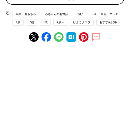
って、つい手伝ってしまいがちですが、正しい使い方ができなく
ても子どもは何かしら発見しようとしています。子どもの考える
絵本・おもちゃ
赤ちゃんのお世話
遊び
ベビー用品・グッズ
力を養うためにも、ある程度は自由に遊ばせましょう。
1歳
2歳
3歳
4歳～
ひよこクラブ
おすすめ記事
●2歳代になったら？
「ほら、ここをたたくと、トントンって音が鳴るよ」、「ここに
はめると音が出るね」といった具合に、親子で会話をしながら遊
ぶと言葉の理解も深まります。
創造力・表現力を伸ばす遊びのコツ
何かを創作しようとする創造力や表現力も、1歳ごろから養うこ
とができます。色鉛筆やクレヨンで線や丸を描いたり、粘土をこ
ねて自分の頭でイメージしているものを形にしようとしたりする
行為は、子どもの脳にもいい刺激となります。
●1歳ごろからの創造力・表現力を伸ばす遊びとは？
1歳代でできることは、クレヨンで紙の上をたたいたり、粘土を
握ったりといったことくらいです。「上手に遊べていないな」と
思うかもしれませんが、子どもは「紙に色がつく、点や線が現れ