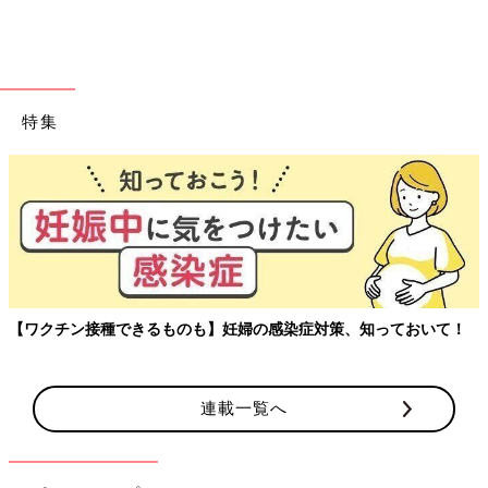
向くままに自由に遊ばせてあげてください。
関連：LとRも聞き分ける!?英語耳に育てるなら０才代がカギ？
「知育」というと、何か特別な教育をするのかと思う人もいるか
もしれませんが、子どもにとっては日常の中に知的好奇心をくす
特集
ぐる「知育」になるものがたくさんあります。時には想像力をふ
くらませながら、時には集中力を高めて、子どもは遊びを通して
日々五感を働かせています。子どもの遊びを「それは違うよ」と
安易に止めず、じっくりと見守ってあげたいものですね。(取
材・文／香川 誠、ひよこクラブ編集部)
監修／本田真美先生
みくりキッズくりにっく院長。小児神経専門医。東京慈恵会医科
【ワクチン接種できるものも】妊婦の感染症対策、知っておいて！
大学卒業。国立成育医療研究センター、都立東部療育センターな
どを経て現職。おもちゃコーディネーターでもあります。
連載一覧へ