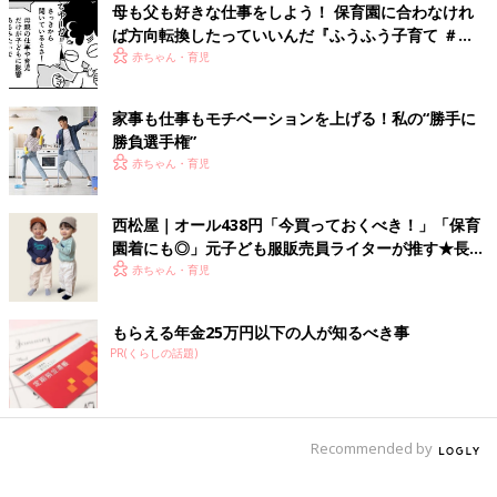
私の【授乳体験記】
発した日
母も父も好きな仕事をしよう！ 保育園に合わなけれ
ば方向転換したっていいんだ『ふうふう子育て ＃
61』
赤ちゃん・育児
家事も仕事もモチベーションを上げる！私の“勝手に
勝負選手権”
赤ちゃん・育児
西松屋｜オール438円「今買っておくべき！」「保育
園着にも◎」元子ども服販売員ライターが推す★長袖
Tシャツ5選
赤ちゃん・育児
もらえる年金25万円以下の人が知るべき事
PR(くらしの話題)
Recommended by