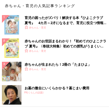
は、“息子との時間”でした。働くのは生活のためでもあるけれ
赤ちゃん・育児の人気記事ランキング
ど、息子との時間を犠牲にしてしまう部分もある。働きたいけ
ど、息子に寂しい思いや我慢をさせてまで働く必要があるのか。
育児の困ったがズバリ！解決する本『ひよこクラブ
周りには
保育園
に通わせて頑張って働いているママはたくさんい
夏号』 4カ月～2才になるまで、育児に役立つ情報が
るけど、我が家の仕事の形はどうするか。夫婦で何度も話し合い
いっぱい！
赤ちゃん・育児
ました。
赤ちゃんのお世話まるわかり！『初めてのひよこクラ
そして、「フルで働きたい、でも息子との時間も毎日ちゃんと確
ブ 夏号』〈巻頭大特集〉初めての授乳がうまくい
保したい」と欲張った結果。息子が
幼稚園
に入園すると同時に、
く！ おっぱい・ミルクの基本と夏のトラブル 解決テ
赤ちゃん・育児
息子が通園している間だけ短時間で働くことに決めました。働き
ク
始めて2年目、仕事も子どもとの時間もゆとりを持って楽しむこ
とができています。
赤ちゃんが生まれたら！2冊の「たまひよ」
赤ちゃん・育児
男性と比べて、子どもができると生活がガラリと変わってしまう
女性は、社会復帰を考えたときに、この“両立”で1度は悩んだ
り、迷ったりすることがあるのではと思います。私は、育児中に
取得した資格や経験のおかげで、再就職がスムーズに決まりまし
お墓の撤去にいくらかかる？墓じまい費用
た。先のことを考えながらも、育児中に普段できないことに取り
PR(くらしの話題)
組むのも、“今後に役立つ大きな糧になるのでは”と実感しまし
た。2人目ができた時、両立の仕方や復帰のタイミングがまた変