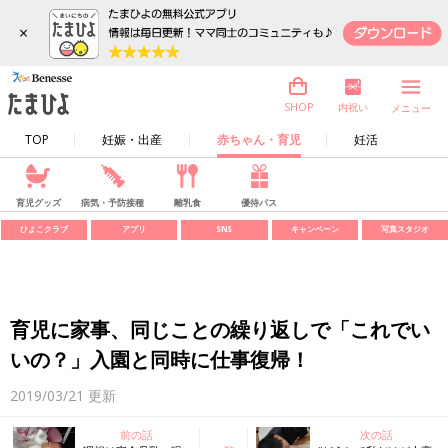
×
内祝い
SHOP
メニュー
TOP
妊娠・出産
赤ちゃん・育児
妊活
育児グッズ
病気・予防接種
離乳食
優待パス
ひよこクラブ
アプリ
SNS
キャンペーン
写真スタジオ
育児に家事、同じことの繰り返しで「これでい
いの？」入園と同時に仕事復帰！
2019/03/21
更新
前の話
次の話