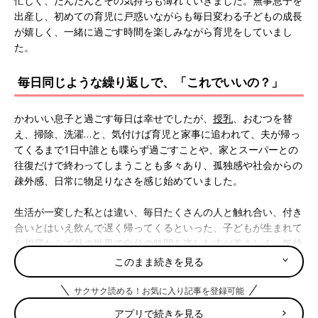
忙しく、だんだんとその気持ちも薄れていきました。無事息子を
出産し、初めての育児に戸惑いながらも毎日変わる子どもの成長
が嬉しく、一緒に過ごす時間を楽しみながら育児をしていまし
た。
毎日同じような繰り返しで、「これでいいの？」
かわいい息子と過ごす毎日は幸せでしたが、
授乳
、おむつを替
え、掃除、洗濯…と、気付けば育児と家事に追われて、夫が帰っ
てくるまで1日中誰とも喋らず過ごすことや、家とスーパーとの
往復だけで終わってしまうことも多々あり、孤独感や社会からの
疎外感、日常に物足りなさを感じ始めていました。
生活が一変した私とは違い、毎日たくさんの人と触れ合い、付き
合いとはいえ飲んで遅く帰ってくるといった、子どもが生まれて
も相変わらず外の世界で自分の時間を楽しむ夫が羨ましく、気持
ちをぶつけてしまうことも何度かありました。
このまま続きを見る
サクサク読める！お気に入り記事を登録可能
とりあえず、今だからできることをやってみよう
アプリで続きを見る