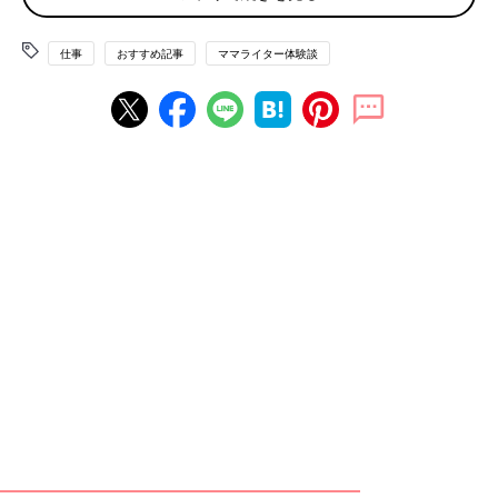
息子が
2歳
に成長し、少しずつ自分でできることが増え手が離れ
てくると、今まで忙しく動いていた自分にも少しずつ余裕ができ
仕事
おすすめ記事
ママライター体験談
てきて、自分の時間が持てるようになってきました。周りのママ
友も同じように子どもの手が離れてきたことで、だんだんと保育
園の申し込みに動き、仕事復帰をし始める姿が見られるようにな
りました。
私は、そんな周囲に少し心を揺さぶられながらも、空いた時間
に、今後のことも考えて新しく資格取得の勉強をしたり、友だち
とサークルで講師をしたり、お小遣い程度の収入源に未経験分野
のバイトをしたりと、今まで「やってみたいな」と思っていた事
を1つずつ実践してみました。
どれも終わった後に、子育てでは味わえない達成感や充実感を感
じ、だんだんと「社会に出たい」という思いが強くなり、子育て
と仕事との両立を考えるようになりました。
仕事復帰！でも子どもとの時間を減らしたくない
仕事のことを考え始めたときに、私が1番に引っかかったこと