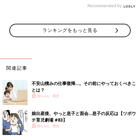
わってくると思いますが、模索しながら自分たちに合った形を考
Recommended by
えていきたいと思っています。
■
その他のママライター体験談はこちら
[こりん ＊ プロフィール]
ランキングをもっと見る
出産を機に仕事を辞め、育児、家事に専念するものの何か物足り
なさを感じ、息子が幼稚園入園と同時に仕事復帰。現在は
時短
で
保育関係の仕事をしています。大変さは増したものの仕事に充実
感を感じ、仕事終わりに息子と公園で遊ぶのが幸せなひとときで
す。「自分の経験や保育の現場で学んだことを、少しでも伝えら
関連記事
れたらな」と、ママライターとして奮起しています。
■関連：仕事と育児のヒントがいっぱい！ 働くママのタイムスケ
不安山積みの仕事復帰…。その前にやっておくべきこ
ジュール
とは？
赤ちゃん・育児
※この記事は個人の体験記です。記事に掲載の画像はイメージで
す。
娘出産後、やっと息子と面会…息子の反応は【ツボウ
チ育児劇場 #83】
前の話
次の話
理想は完全母乳、現
一覧
“どうして私だけが大変
赤ちゃん・育児
実はミルク併用…。
な思いをしなきゃなら
それでも、良かった
ないの？”妊婦の私が爆