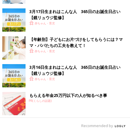
ラブ編集部)
3月17日生まれはこんな人 365日のお誕生日占い
監修／小﨑恭弘先生
【鏡リュウジ監修】
大阪教育大学教育学部教員養成課程准教授（家政教育講座）。西
赤ちゃん・育児
宮市初の男性保育士として活躍したのち、大学の准教授やNPO
法人「ファザーリング・ジャパン」の顧問として活動中。3男の
【年齢別】子どもにお片づけをしてもらうには？マ
父。
マ・パパたちの工夫を教えて！
赤ちゃん・育児
3月16日生まれはこんな人 365日のお誕生日占い
【鏡リュウジ監修】
赤ちゃん・育児
もらえる年金25万円以下の人が知るべき事
PR(くらしの話題)
Recommended by