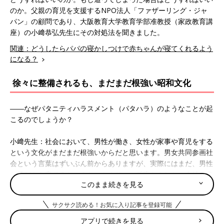
のか。父親の育児を支援するNPO法人「ファザーリング・ジャ
パン」の顧問であり、大阪教育大学教育学部准教授（家政教育講
座）の小﨑恭弘先生にその対処法を聞きました。
関連：どうしたらパパの寝かしつけで赤ちゃんが寝てくれるよう
になる？
徐々に整備されるも、まだまだ根強い昭和文化
――なぜパタニティハラスメント（パタハラ）のようなことが起
こるのでしょうか？
小﨑先生：社会において、男性が働き、女性が家事や育児をする
という文化がまだまだ根強いからだと思います。男女共同参画社
会という言葉はずいぶん前からありますが、実際にはまだ、男性
が子どもを育てるというと、あまりいい反応をされない会社も多
このまま続きを見る
いと思います。上司という立場にいる人の中には、共働き家庭が
増えているとか、年功序列などの日本型雇用が崩れているといっ
サクサク読める！お気に入り記事を登録可能
た社会の変化には気づいていても、「なぜ父親が育児をするの
か」ということまでは理解できていない人も多いのです。プライ
アプリで続きを見る