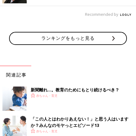
が同じ方向を向いていたことで社会に圧倒的なパワーが生まれま
した。そういう時代は仕事中心の価値観で幸せを感じられました
Recommended by
が、今は社会が多様化して、いろいろな生き方が認められている
時代。会社に自分を合わせていた時代から、個人の思う働き方
に、会社が合わせていく時代です。ようやく自分の優先順位に合
ランキングをもっと見る
わせて生きていける時代になったのはいいことですが、それがま
だ100％かなうわけではないので、悩む人は多いでしょう。実際
に、労働基準監督署に行ったり弁護士を雇ったりして闘っている
人もいます。自分の中で、大事な順番を意識しながら選択をして
いくことが求められるのではないでしょうか。
関連記事
関連：育休をとったパパに直撃！男性育児休業のメリット・デメ
リット
新聞離れ…。教育のためにもとり続けるべき？
育休を取りたくても取れない、または取りづらい会社にいる人
赤ちゃん・育児
は、まず社内外で仲間を見つけることから始めてみてはどうでし
ょう？ そういった人たちと、うまく退勤する方法、休暇を取る
方法、パタハラ被害に遭ったときの対処法など、いろいろなこと
「この人とはわかりあえない！」と思う人はいます
で情報交換ができるはず。家庭内でもパパ1人で悩まずに、夫婦
か？みんなのモヤっとエピソード13
でどのように働くか、家事や育児をどう分担するかなど、話し合
赤ちゃん・育児
ってみるといいかもしれません。(取材・文／香川 誠、ひよこク