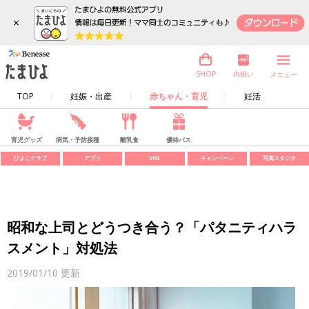
×
内祝い
SHOP
メニュー
TOP
妊娠・出産
赤ちゃん・育児
妊活
育児グッズ
病気・予防接種
離乳食
優待パス
ひよこクラブ
アプリ
SNS
キャンペーン
写真スタジオ
昭和な上司とどうつき合う？「パタニティハラ
スメント」対処法
2019/01/10
更新