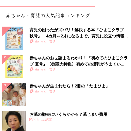
――現時点で、パタニティハラスメントに遭わないためには？
赤ちゃん・育児の人気記事ランキング
小﨑先生：まず、パタハラに遭う前に、自分の中で家族の優先順
位が高いということを、周囲にアピールしておくことが大事で
育児の困ったがズバリ！解決する本『ひよこクラブ
す。たとえば会社のパソコンの壁紙やスマホの待ち受け画面を子
秋号』 4カ月～2才になるまで、育児に役立つ情報が
どもの写真にするなど。また、横のつながりも大切です。この数
いっぱい！
赤ちゃん・育児
年で、男性の育児休暇取得率は上がっていますが、過去最高だっ
た2017年度でもたったの5.14%しかありません。
育休
を取る男性
赤ちゃんのお世話まるわかり！『初めてのひよこクラ
はまだまだマイノリティーなので、情報交換のできる仲間をつく
ブ 夏号』〈巻頭大特集〉初めての授乳がうまくい
っておいたほうがいいでしょう。ただ、各社が行う新入社員への
く！ おっぱい・ミルクの基本と夏のトラブル 解決テ
赤ちゃん・育児
アンケートでは、3割から5割の男性が育児休暇を取りたいと答え
ク
ている結果も出ているので、育児に参加したいという男性は今よ
りも増えてくると思います。
赤ちゃんが生まれたら！2冊の「たまひよ」
赤ちゃん・育児
――もし、自分がパタニティハラスメントの被害に遭っていると
感じたら？
お墓の撤去にいくらかかる？墓じまい費用
小﨑先生：パタハラがある会社には、マタハラもセクハラもパワ
PR(くらしの話題)
ハラもある可能性が高いでしょう。人を大切にできない会社だと
思ったら、転職するのがいちばん。昭和の高度成長期は、みんな