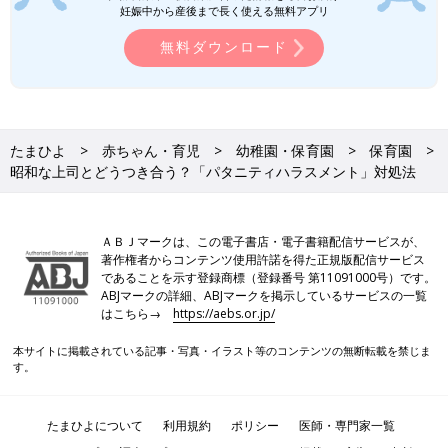
妊娠中から産後まで長く使える無料アプリ
無料ダウンロード
たまひよ
赤ちゃん・育児
幼稚園・保育園
保育園
昭和な上司とどうつき合う？「パタニティハラスメント」対処法
ＡＢＪマークは、この電子書店・電子書籍配信サービスが、
著作権者からコンテンツ使用許諾を得た正規版配信サービス
であることを示す登録商標（登録番号 第11091000号）です。
ABJマークの詳細、ABJマークを掲示しているサービスの一覧
はこちら→
https://aebs.or.jp/
本サイトに掲載されている記事・写真・イラスト等のコンテンツの無断転載を禁じま
す。
たまひよについて
利用規約
ポリシー
医師・専門家一覧