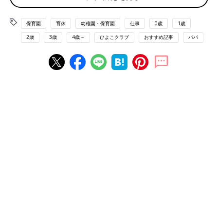
ベートを犠牲にして会社に尽くすことがよしとされた昭和の文化
がまだ残っている会社では、学校の行事で休みたくても「それで
保育園
育休
幼稚園・保育園
仕事
0歳
1歳
休むの？」という反応をされたり、奥さんを含めて家族を批判さ
れたりすることもあります。
2歳
3歳
4歳～
ひよこクラブ
おすすめ記事
パパ
――そうした企業文化は今後変わっていくのでしょうか？
小﨑先生：僕が顧問を務めている「ファザーリング・ジャパン」
では、「イクボスプロジェクト」というものを進めています。そ
の名の通り上司を育てるプロジェクトで、経営者や管理職の皆さ
んが、従業員のワーク・ライフ・バランスやキャリアを考えなが
ら会社の業績を伸ばしていくことをめざしています。現在、この
理念に賛同している「イクボス企業同盟」に加盟している企業は
約200社あり、大企業も名を連ねています。こうした活動などか
らも、日本の企業文化は徐々に変わっていくのではないかと思わ
れます。ただ、多くの人が見落としがちなのは、女性の社会進出
は男性の家庭進出とセットであるということ。政府は2020年に
女性の管理職を30％にするという目標を掲げていますが、「専業
主夫の比率も30％に上げていかないとおかしい」という声も上が
っています。