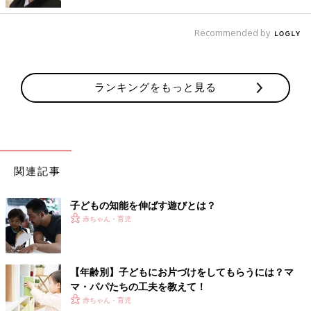
根っからの性格ではなく、子どもからのメッセージかもしれませ
ん。子どもが遊びに集中できる環境が整えられているか、遊びの
Recommended by
レベルが子どもに合っているか、親はまず確認したほうがいいで
すね。また、スマホやタブレットなどで動画やゲームに夢中にな
っているわが子の姿を見て、“集中力がある！”と思うママ・パパ
ランキングをもっと見る
もいるかもしれませんが、それは受け身になって画面を見ている
だけ。乳幼児期に伸ばしたい集中力とは違うので、カン違いしな
いようにしましょう。（取材・文／麻生珠恵、ひよこクラブ編集
部）
監修／伊藤美佳先生
関連記事
乳幼児親子教室「輝きベビーアカデミー」代表理事。26年間にわ
たり、幼稚園、
保育園
で1万5000人以上の幼児を教える中、わが
子どもの知能を伸ばす遊びとは？
子がモンテッソーリ―教育の幼稚園ですばらしい成長を遂げたこ
赤ちゃん・育児
とに感銘を受け、モンテッソーリ教師の資格を取得。モンテッソ
ーリ―教育を実践していく中で、IQ以外の才能を見つけるハーバ
ード大学教授の「多重知能理論」を取り入れ、日本人向けにアレ
ンジしたオリジナルメソッド「9つの知能」を開発。子どもの隠
【年齢別】子どもにお片づけをしてもらうには？マ
れた才能を発見し、最大限伸ばす手法として、スクールなどで取
マ・パパたちの工夫を教えて！
り入れています。
赤ちゃん・育児