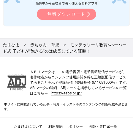
妊娠中から産後まで長く使える無料アプリ
無料ダウンロード
たまひよ
赤ちゃん・育児
モンテッソーリ教育×ハーバー
ド式 子どもが“飽きる”のは成長している証拠！
ＡＢＪマークは、この電子書店・電子書籍配信サービスが、
著作権者からコンテンツ使用許諾を得た正規版配信サービス
であることを示す登録商標（登録番号 第11091000号）です。
ABJマークの詳細、ABJマークを掲示しているサービスの一覧
はこちら→
https://aebs.or.jp/
本サイトに掲載されている記事・写真・イラスト等のコンテンツの無断転載を禁じま
す。
たまひよについて
利用規約
ポリシー
医師・専門家一覧