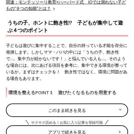
関連：モンテッソーリ教育×ハーバード式 IQでは測れない子ど
もの“９つの知能”とは？
うちの子、ホントに飽き性!? 子どもが集中して遊
ぶ４つのポイント
子どもは遊びに集中することで、自分の持っている才能を存分に
発揮します。しかしママ・パパの中には「うちの子、飽き性
で…。集中力が続かないです！」と悩んでいる人も…。そのよう
な場合には、次にあげる項目を参考に、集中できる環境が整って
いるか、まずはチェックを！ 飽き性ではなく、環境に問題があ
る場合もあります。
環境を整えるPOINT１ 遊びたくなるものを用意する
子どもは本能的に遊びを通して、自分の能力を引き出したいと思
このまま続きを見る
っています。自分が「遊びたい！」「触りたい！」と思ったもの
を手にすると集中力を発揮するので、まずは子どもが興味を引く
サクサク読める！お気に入り記事を登録可能
ものを用意しましょう。
アプリで続きを見る