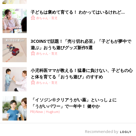
子どもは褒めて育てる！ わかってはいるけれど…
赤ちゃん・育児
3COINSで話題！「売り切れ必至」「子どもが夢中で
遊ぶ」おうち遊びグッズ新作5選
赤ちゃん・育児
小児科医ママが教える！猛暑に負けない、子どもの心
と体を育てる「おうち遊び」のすすめ
赤ちゃん・育児
「イソジン®クリアうがい薬」といっしょに
「うがいパワー」で一年中！ 健やか
PR(iNova｜Hugkum)
Recommended by