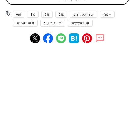
環境を整えるPOINT２ ストレスなく遊べる環境をつくる
0歳
1歳
2歳
3歳
ライフスタイル
4歳～
おもちゃや絵本は子ども専用の棚を用意し、同じ場所にいつも同
習い事・教育
ひよこクラブ
おすすめ記事
じものを置いて、子どもが自由に手に取れるようにしましょう。
そうすることでストレスを感じずに、集中して遊べるようになり
ます。
環境を整えるPOINT３ 遊んでいる最中は、むやみに話し
かけない
集中して遊ぶと自分の世界に入り込み、まわりの声が耳に入らな
くなります。そのためママ・パパは、声をかけずに見守ることを
心がけて。集中しているときにほめたり、次の遊びに誘ったりす
ると、ほかのものに関心が移りやすくなってしまいます。
環境を整えるPOINT４ ママ・パパが一方的に遊びを中断
しない
子どもは全部やりきると満足して自分から終わりにするので、マ