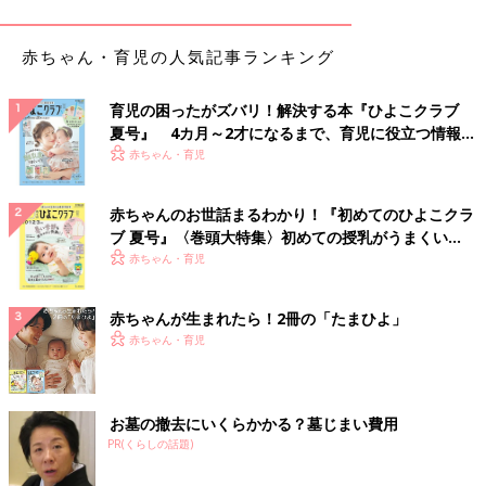
マ・パパが一方的に遊びを中断するのはやめましょう。子どもで
も自分で終わりを決めることは大切な経験ですし、やりきったと
いう達成感や満足感をたくさん経験した子は、心が満たされるの
赤ちゃん・育児の人気記事ランキング
で性格もおだやかになります。
育児の困ったがズバリ！解決する本『ひよこクラブ
遊びに飽きたら“成長のチャンス！”ととらえて
夏号』 4カ月～2才になるまで、育児に役立つ情報が
いっぱい！
赤ちゃん・育児
「環境を整えるPOINT１～４」を実行しているのに子どもがすぐ
に飽きてしまう場合は、「もっと違うことがしたい！」「もう少
赤ちゃんのお世話まるわかり！『初めてのひよこクラ
し上のレベルの遊びがしたい！」という子どもからのメッセージ
ブ 夏号』〈巻頭大特集〉初めての授乳がうまくい
です。子どもは本能的に「新しい遊びをして、もっと成長した
く！ おっぱい・ミルクの基本と夏のトラブル 解決テ
赤ちゃん・育児
い！」と思っているので、指先をつかったり、パズルで頭を使っ
ク
たり、ボール遊びで体を動かすなど、いつもとは違う遊びにチャ
赤ちゃんが生まれたら！2冊の「たまひよ」
レンジを！ 遊びの幅が広がると、子どもの知能も発達します。
赤ちゃん・育児
飽きやすい子は“ちょっと難しいけれど、頑張るとできる！”くら
いの、少し難易度の高い遊びを選ぶといいでしょう。
関連：東ロボくんの母・新井先生に聞く！AIに負けない子を育て
お墓の撤去にいくらかかる？墓じまい費用
るには脱YouTube！
PR(くらしの話題)
「飽きっぽい」というとネガティブにとらえがちですが、それは