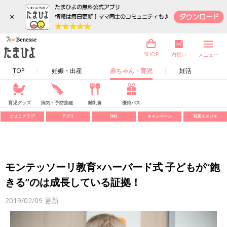
×
内祝い
SHOP
メニュー
TOP
妊娠・出産
赤ちゃん・育児
妊活
育児グッズ
病気・予防接種
離乳食
優待パス
ひよこクラブ
アプリ
SNS
キャンペーン
写真スタジオ
モンテッソーリ教育×ハーバード式 子どもが“飽
きる”のは成長している証拠！
2019/02/09
更新