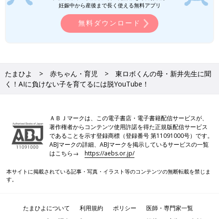
妊娠中から産後まで長く使える無料アプリ
無料ダウンロード
たまひよ
赤ちゃん・育児
東ロボくんの母・新井先生に聞
く！AIに負けない子を育てるには脱YouTube！
ＡＢＪマークは、この電子書店・電子書籍配信サービスが、
著作権者からコンテンツ使用許諾を得た正規版配信サービス
であることを示す登録商標（登録番号 第11091000号）です。
ABJマークの詳細、ABJマークを掲示しているサービスの一覧
はこちら→
https://aebs.or.jp/
本サイトに掲載されている記事・写真・イラスト等のコンテンツの無断転載を禁じま
す。
たまひよについて
利用規約
ポリシー
医師・専門家一覧