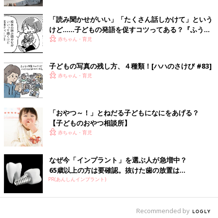
その３：YouTubeを見るならマンガを読んだほうがいい
「読み聞かせがいい」「たくさん話しかけて」という
「YouTubeで動画を見ていると、関連動画が次々と出てきますよ
けど……子どもの発語を促すコツってある？『ふうふ
ね。1人で何時間でも楽しめます。でも、子どもの語彙力を育て
う子育て ＃64』
赤ちゃん・育児
るものとしては、適していないといえます。
子どもの写真の残し方、４種類！[ハハのさけび #83]
昔、大家族で1台のテレビを見ていたころは、自分が見たくない
赤ちゃん・育児
大人の番組、たとえば時代劇なんかを見るともなしに見ているこ
とで、水戸黄門の『この印籠が目に入らぬか！』の『印籠』なん
て普段の会話で使わない言葉でさえ記憶していたわけです。
「おやつ～！」とねだる子どもになにをあげる？
でも、それがYouTubeになると、自分の興味の範囲でしか情報を
【子どものおやつ相談所】
得られないから、電車が好きな子は電車の言葉しか入ってこな
赤ちゃん・育児
い。常識としての世代を超えた共通の語彙が育まれないわけで
す。
なぜ今「インプラント」を選ぶ人が急増中？
65歳以上の方は要確認。抜けた歯の放置は...
語彙量がいちばん多く載っているメディアが本や新聞、次にマン
PR(あんしんインプラント)
ガと雑誌。ゲームとYouTubeの語彙量は、本に比べて10分の１
程度です。小さいお子さんなら、絵本もいいですね。絵本で“ぞ
う”を覚えて、今度は動物園で本物の“ぞう”を見る。子どもは絵本
Recommended by
の“ぞう”と、動物園の“ぞう”が同じものだということがわかる。