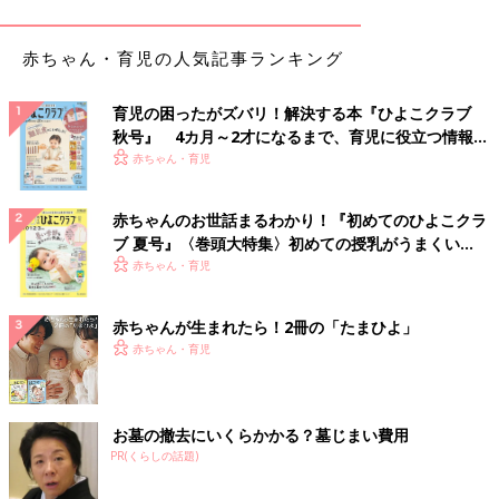
も、アナログな体験のほうが実感を得やすいとのこと。先生が教
えてくれた、子どもにリアルを体感させる3つの方法とは？
赤ちゃん・育児の人気記事ランキング
その１：電車に乗るときにICカードは使わない
育児の困ったがズバリ！解決する本『ひよこクラブ
「今はどこに行くにもPasmo やSuicaといったICカードを使いま
秋号』 4カ月～2才になるまで、育児に役立つ情報が
すよね。買い物もできてすごく便利なんですけど、お子さんと一
いっぱい！
赤ちゃん・育児
緒のときはできれば、”現金で切符を買う”ということをしてみる
のがおすすめです。
赤ちゃんのお世話まるわかり！『初めてのひよこクラ
ブ 夏号』〈巻頭大特集〉初めての授乳がうまくい
算数を学ぶことの基本は、そもそも、人と富を分け合うというこ
く！ おっぱい・ミルクの基本と夏のトラブル 解決テ
赤ちゃん・育児
とにあるんですよね。だから食べ物を家族3人で分けるという感
ク
覚とか、お金をいくら出せばいくらのものが買えて、どこまで行
赤ちゃんが生まれたら！2冊の「たまひよ」
けるという感覚をリアルに持っていることが大切。10円玉10枚
赤ちゃん・育児
で100円という概念がわからないと、３ケタの計算を学ぶモチベ
ーションもなくなります。
ICカードでなんでもピッ！と買うのではなく、『お菓子は300円
お墓の撤去にいくらかかる？墓じまい費用
以内ね！』などと金額を決め、子どもに選ばせてみるのもおすす
PR(くらしの話題)
め。自然と算数の感覚が身につくのがベストです」