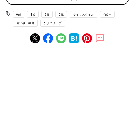
0歳
1歳
2歳
3歳
ライフスタイル
4歳～
習い事・教育
ひよこクラブ
新井先生が、幼少期の子どもの育て方について最も大切だと考え
ているのが「リアリティーに接する経験を増やすこと」「語彙量
を増やすこと」だと言います。
「いくら、IT知識を身につけても、AIができることを人間がしよ
うとしたら、AIに勝てっこありません。たとえば記憶力で言え
ば、AI技術を使えば国会図書館にある全部のデータがパソコンに
集約されて、そこからあっという間に情報が検索できる時代。人
間にとって大切なのは、情報を記憶することではなく、リアルな
体験を積み重ねていること。リアルな世界を子ども時代にどれく
らい体験しているかどうかが、１を聞いて10を知る能力となるの
です」（新井先生・以下同）
子どもにリアルな体験をさせたいなら、「AI家電に頼りすぎるこ
とは避けたほうがいい」と先生。便利なAIを使いこなすことより