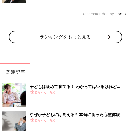
その２：AIスピーカーではなく大人の会話を聞かせる
Recommended by
「アマゾンのAlexaやグーグルのGoogleアシスタント、アップル
のSiriなど人工知能を使ったバーチャルアシスタントが人気です
よね。でも、AIスピーカーはすでにデータとしてある情報を処理
ランキングをもっと見る
して答えを導き出しているだけで、自分で会話の意味を考えて判
断しているわけではありません。
たとえば、『27−17=？』と聞いたら『10』と答えは出せるけれ
ど、『どうしてそうなるの？』という問いには答えられない。人
関連記事
間に大切なのは、なぜそうなるのかを考えること。
Alexaに宿題の答えを聞いたり、Alexaと話すのがいちばん楽しい
子どもは褒めて育てる！ わかってはいるけれど…
と感じたりするようでは、人間独自のクリエーティビティーとい
赤ちゃん・育児
う能力は決して磨かれないのです。子どもは大人の会話をたくさ
ん聞くことで、語彙量が増えていきます。語彙はリアリティーと
結びつくことで、教科書を理解するための読解力や、クリエーテ
なぜか子どもには見える!? 本当にあった心霊体験
ィビティーへとつながっていきます」
赤ちゃん・育児