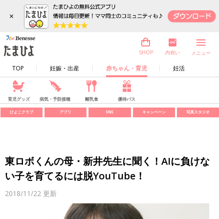
×
内祝い
SHOP
メニュー
TOP
妊娠・出産
赤ちゃん・育児
妊活
育児グッズ
病気・予防接種
離乳食
優待パス
ひよこクラブ
アプリ
SNS
キャンペーン
写真スタジオ
東ロボくんの母・新井先生に聞く！AIに負けな
い子を育てるには脱YouTube！
2018/11/22
更新