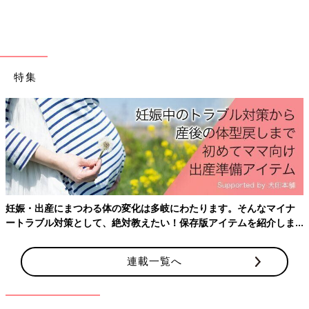
これはAIにはできないことです」
関連：AI時代の到来！子どもの読解力を上げたければ親が”読め
る人”になれ
特集
デジタルネーティブと呼ばれる今の子どもたちは、ITデバイスに
慣れるのが驚くほど早いですよね。
1才
代でタブレットをスワイ
プする、3才代でYouTubeを見たがる、という子も珍しくありま
せん。親はついついAI家電やデジタル機器に頼ってしまいがち。
そんな親の姿を、子どもはしっかり見ています。そんな時代だか
らこそ、あえて子どものうちはリアルな世界を一緒に楽しむこと
が大切。将来、AIをうまく活用できる人、AIを使って新しいもの
を生み出す人に育てるためにも、“子ども時代はリアリティー”、
その言葉を忘れないようにしましょう！（取材・文／玉居子泰
妊娠・出産にまつわる体の変化は多岐にわたります。そんなマイナ
子、ひよこクラブ編集部 撮影／なべ）
ートラブル対策として、絶対教えたい！保存版アイテムを紹介しま
す。
■監修：新井紀子先生
数学者。国立情報学研究所センター長・教授。人工知能「東ロボ
連載一覧へ
くん」研究開発プロジェクトのディレクターを務める。著書は
『AI vs.教科書が読めない子どもたち』（東洋経済新報社）など
多数。