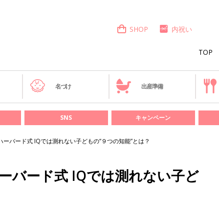
SHOP
内祝い
TOP
き
名づけ
出産準備
SNS
キャンペーン
ハーバード式 IQでは測れない子どもの“９つの知能”とは？
ーバード式 IQでは測れない子ど
？