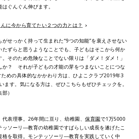
能はぐんぐん伸びます。
赤ちゃんに今から育てたい２つの力とは？
がせっかく持って生まれた“9つの知能”を衰えさせない
いたずらと思うようなことでも、子どもはそこから何か
す。そのため危険なことでない限りは「ダメ！ダメ！」
んか？ それが子どもの才能の芽をつまないことにつな
すための具体的なかかわり方は、ひよこクラブ2019年3
しています。気になる方は、ぜひこちらもぜひチェックを。
集部）
」代表理事。26年間に亘り、幼稚園、
保育園
で1万5000
テッソーリ―教育の幼稚園ですばらしい成長を遂げたこ
資格を取得。モンテッソーリ―教育を実践していく中