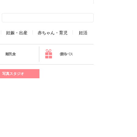
妊娠・出産
赤ちゃん・育児
妊活
離乳食
優待パス
写真スタジオ