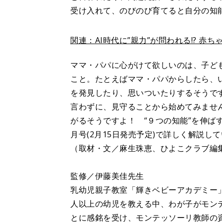
受け入れて、のびのび育てると自分の知
関連：AI時代に”親力”が問われる!? 
ママ・パパに心がけて欲しいのは、子ども
こと。たとえばママ・パパからしたら、
を発見したり、思いついたりするそうで
言わずに、見守ることから始めてみませ
がるそうですよ！ “９つの知能”を伸ば
月号(2月15日発売予定)で詳しく解説
（取材・文／麻生珠恵、ひよこクラブ編
監修／伊藤美佳先生
乳幼児親子教室「輝きベビーアカデミー
人以上の幼児を教える中、わが子がモン
とに感銘を受け、モンテッソーリ教師の