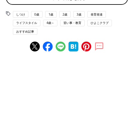
す。
しつけ
0歳
1歳
2歳
3歳
発育発達
1歳代／コーナーに置くおもちゃなどは、子どもにも片づ
ライフスタイル
4歳～
習い事・教育
ひよこクラブ
けられる数が目安
おすすめ記事
おもちゃや絵本などが増えてくる時期ですが、持っているものす
べてをコーナーに置くのはやめましょう。おもちゃの数が多いと
散らかって、ママ・パパのストレスにもなりかねません。ママ・
パパと一緒に遊ぶときには、たくさんおもちゃを出してきてもい
いのですが、コーナーに出しておくおもちゃや絵本は子どもにも
片づけられるくらいの数に絞ったほうがお片づけもラクですよ。
2歳代／考えながら遊ぶ時期なので、集中できる場所にコ
ーナーをつくって
好きな遊びにはじっくりと取り組めるようになる時期なので、ブ
ロックやままごとなど創意工夫できるおもちゃを用意してあげる
といいでしょう。コーナーは、リビングの隅につくるなど落ち着
ける場所に。お片づけも習慣化していきたいので、おもちゃの数