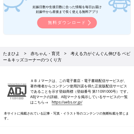
妊娠日数や生後日数に合った情報を毎日お届け
妊娠中から産後まで長く使える無料アプリ
無料ダウンロード
たまひよ
赤ちゃん・育児
考える力がぐんぐん伸びる ベビ
ー＆キッズコーナーのつくり方
ＡＢＪマークは、この電子書店・電子書籍配信サービスが、
著作権者からコンテンツ使用許諾を得た正規版配信サービス
であることを示す登録商標（登録番号 第11091000号）です。
ABJマークの詳細、ABJマークを掲示しているサービスの一覧
はこちら→
https://aebs.or.jp/
本サイトに掲載されている記事・写真・イラスト等のコンテンツの無断転載を禁じま
す。