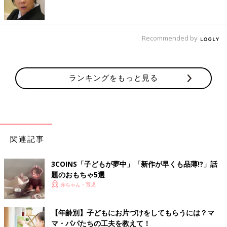
床に座ってもOK。
小学生になったら子ども部屋って必要!?
Recommended by
子ども部屋は“小学校入学と同時に準備するもの！”と考えるマ
マ・パパもいますが、実際は、低学年のうちは子ども部屋をつく
っても使わないケースが多いもの。今は“リビング学習”が主流。
ランキングをもっと見る
とくに１年生は宿題、鉛筆の持ち方やひらがな、漢字の書き順、
数字が正しく書けているかなど、親はこまかく見てあげたい時期
なので、目が行き届きやすいリビングなどの場所で家庭学習を習
慣にするとよいでしょう。
“子ども部屋がないと自立が遅れるのでは!?”と心配する方もいま
関連記事
すが大丈夫。小学校高学年になれば、自然と自立していきます。
関連：小学生、子どもだけで遊ばせるのはいつから？
3COINS「子どもが夢中」「新作が早くも品薄!?」話
題のおもちゃ5選
2～
3歳
ごろになると、子どもは少し隠れた場所で遊ぶことを好む
赤ちゃん・育児
ようにもなります。そうした場所のほうがリラックスできたり、
遊びに集中できたりするので、保育園や幼稚園などではあえて少
【年齢別】子どもにお片づけをしてもらうには？マ
し隠れられる場所をつくる園もあります。家庭でもベビー＆キッ
マ・パパたちの工夫を教えて！
ズコーナーをつくるときに、取り入れてみては？ ただし、マ