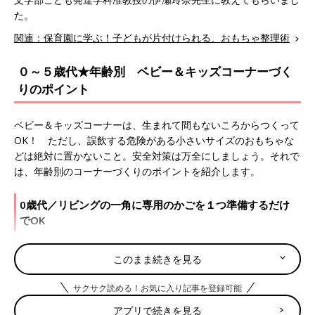
た。
関連：保育園に学ぶ！子どもが片付けられる、おもちゃ整理術
０～５歳代★年齢別 ベビー＆キッズコーナーづく
りのポイント
ベビー＆キッズコーナーは、生まれて間もないころからつくって
OK！ ただし、誤飲する危険がある小さいサイズのおもちゃな
どは絶対に置かないこと。安全対策は万全にしましょう。それで
は、年齢別のコーナーづくりのポイントを紹介します。
0歳代／リビングの一角に専用のかごを１つ準備するだけ
でOK
ベビー＆キッズコーナーは
0歳
代からつくってもOK。ただし、赤
このまま続きを見る
ちゃんのものだからといって、紙おむつなどのお世話グッズや、
おもちゃ代わりにされると困るものは置かないこと。まずはおも
サクサク読める！お気に入り記事を登録可能
ちゃや絵本を入れるかごを決めて、リビングの一角に１つだけ準
アプリで続きを見る
備してみましょう。お部屋のどこからでも見える場所が安心で