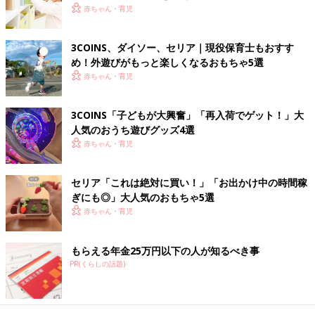
赤ちゃん・育児
マ・パパの目がまったく行き届かないのはNG。少しすき間をつ
くったり、レースのカーテンで仕切ったりして、安全に遊べてい
るか確認できる工夫をしましょう。（取材・文／麻生珠恵、ひよ
3COINS、ダイソー、セリア｜現役保育士もおすす
こクラブ編集部）
め！外遊びがもっと楽しくなるおもちゃ5選
赤ちゃん・育児
監修／伊瀬玲奈先生
和洋女子大学 人文学部こども発達学科 准教授。元保育士・元
3COINS「子どもが大興奮」「再入荷でゲット！」大
幼稚園教諭。大学で未来の保育士や幼稚園教諭を指導。また、
保
人気のおうち遊びグッズ4選
育園
などで多くの子どもや保育者と接しながら、遊びの中で子ど
赤ちゃん・育児
もは何を学び、とらえているのかを研究されています。著書に
『「あたりまえ」を見直したら保育はもっとよくなる！』（学研
セリア「これは絶対に買い！」「お出かけ中の時間稼
教育みらい）。
ぎにも◎」大人気のおもちゃ5選
赤ちゃん・育児
もらえる年金25万円以下の人が知るべき事
PR(くらしの話題)