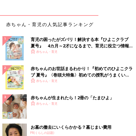
を絞ったり、口が広いかごを用意したりして、片づけしやすい工
夫を。
3歳代／簡単なお片づけルールを作り、登園準備にもチャ
赤ちゃん・育児の人気記事ランキング
レンジ！
育児の困ったがズバリ！解決する本『ひよこクラブ
色別のかごなどを複数用意して、“お人形は赤いかご”“おままごと
夏号』 4カ月～2才になるまで、育児に役立つ情報が
は青いかご”など、子どもにもわかりやすいお片づけルールをつ
いっぱい！
赤ちゃん・育児
くりましょう。
幼稚園
などに通っている子は、毎日使うハンカ
チ、ポケットティッシュなどをかごなどに入れておき、少しずつ
赤ちゃんのお世話まるわかり！『初めてのひよこクラ
子ども1人で登園準備ができるように促して。
ブ 夏号』〈巻頭大特集〉初めての授乳がうまくい
く！ おっぱい・ミルクの基本と夏のトラブル 解決テ
赤ちゃん・育児
4～5歳代／就学準備の一環として、コーナーにテーブルを
ク
置いても
赤ちゃんが生まれたら！2冊の「たまひよ」
赤ちゃん・育児
床に座ったりして遊んだほうが楽しいことと、テーブルに向かっ
て取り組みたいことの区別がつくようになる時期。机に向かう習
慣が楽しく身につくように、コーナーに小さいテーブルを置い
て、お絵描きや折り紙などはテーブルで行うようにしましょう。
お墓の撤去にいくらかかる？墓じまい費用
子ども用椅子は置いたほうがベターですが、スペースがなければ
PR(くらしの話題)