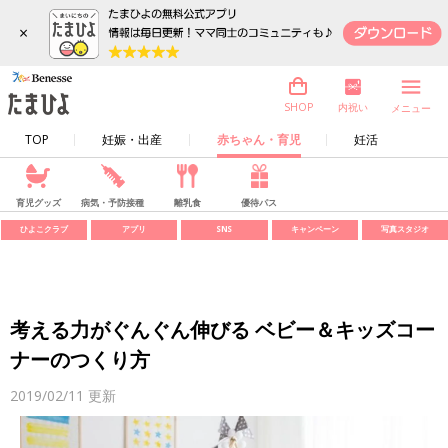
×
内祝い
SHOP
メニュー
TOP
妊娠・出産
赤ちゃん・育児
妊活
育児グッズ
病気・予防接種
離乳食
優待パス
ひよこクラブ
アプリ
SNS
キャンペーン
写真スタジオ
考える力がぐんぐん伸びる ベビー＆キッズコー
ナーのつくり方
2019/02/11
更新