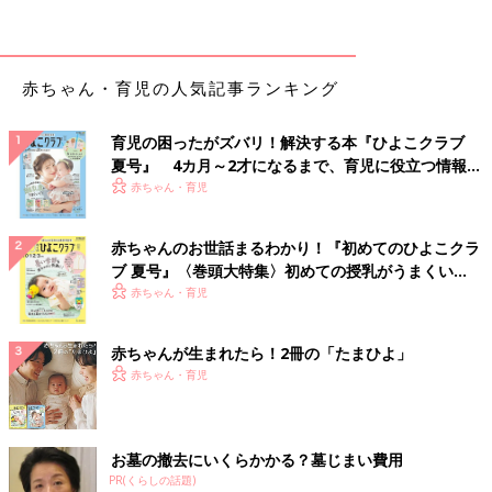
を絞ったり、口が広いかごを用意したりして、片づけしやすい工
夫を。
3歳代／簡単なお片づけルールを作り、登園準備にもチャ
赤ちゃん・育児の人気記事ランキング
レンジ！
育児の困ったがズバリ！解決する本『ひよこクラブ
色別のかごなどを複数用意して、“お人形は赤いかご”“おままごと
夏号』 4カ月～2才になるまで、育児に役立つ情報が
は青いかご”など、子どもにもわかりやすいお片づけルールをつ
いっぱい！
赤ちゃん・育児
くりましょう。
幼稚園
などに通っている子は、毎日使うハンカ
チ、ポケットティッシュなどをかごなどに入れておき、少しずつ
赤ちゃんのお世話まるわかり！『初めてのひよこクラ
子ども1人で登園準備ができるように促して。
ブ 夏号』〈巻頭大特集〉初めての授乳がうまくい
く！ おっぱい・ミルクの基本と夏のトラブル 解決テ
赤ちゃん・育児
4～5歳代／就学準備の一環として、コーナーにテーブルを
ク
置いても
赤ちゃんが生まれたら！2冊の「たまひよ」
赤ちゃん・育児
床に座ったりして遊んだほうが楽しいことと、テーブルに向かっ
て取り組みたいことの区別がつくようになる時期。机に向かう習
慣が楽しく身につくように、コーナーに小さいテーブルを置い
て、お絵描きや折り紙などはテーブルで行うようにしましょう。
お墓の撤去にいくらかかる？墓じまい費用
子ども用椅子は置いたほうがベターですが、スペースがなければ
PR(くらしの話題)