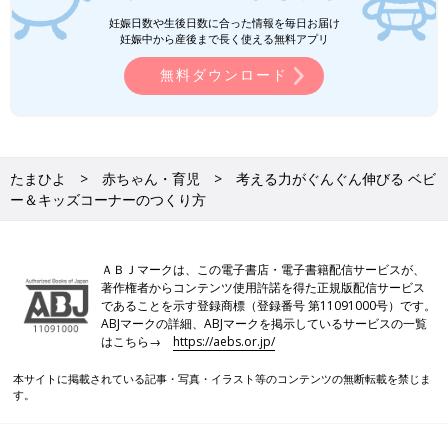
妊娠日数や生後日数に合った情報を毎日お届け
妊娠中から産後まで長く使える無料アプリ
無料ダウンロード
たまひよ
赤ちゃん・育児
考える力がぐんぐん伸びる ベビ
ー＆キッズコーナーのつくり方
ＡＢＪマークは、この電子書店・電子書籍配信サービスが、
著作権者からコンテンツ使用許諾を得た正規版配信サービス
であることを示す登録商標（登録番号 第11091000号）です。
ABJマークの詳細、ABJマークを掲示しているサービスの一覧
はこちら→
https://aebs.or.jp/
本サイトに掲載されている記事・写真・イラスト等のコンテンツの無断転載を禁じま
す。