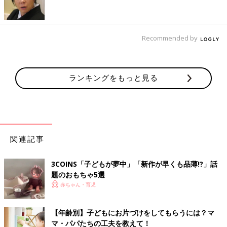
床に座ってもOK。
小学生になったら子ども部屋って必要!?
Recommended by
子ども部屋は“小学校入学と同時に準備するもの！”と考えるマ
マ・パパもいますが、実際は、低学年のうちは子ども部屋をつく
っても使わないケースが多いもの。今は“リビング学習”が主流。
ランキングをもっと見る
とくに１年生は宿題、鉛筆の持ち方やひらがな、漢字の書き順、
数字が正しく書けているかなど、親はこまかく見てあげたい時期
なので、目が行き届きやすいリビングなどの場所で家庭学習を習
慣にするとよいでしょう。
“子ども部屋がないと自立が遅れるのでは!?”と心配する方もいま
関連記事
すが大丈夫。小学校高学年になれば、自然と自立していきます。
関連：小学生、子どもだけで遊ばせるのはいつから？
3COINS「子どもが夢中」「新作が早くも品薄!?」話
題のおもちゃ5選
2～
3歳
ごろになると、子どもは少し隠れた場所で遊ぶことを好む
赤ちゃん・育児
ようにもなります。そうした場所のほうがリラックスできたり、
遊びに集中できたりするので、保育園や幼稚園などではあえて少
【年齢別】子どもにお片づけをしてもらうには？マ
し隠れられる場所をつくる園もあります。家庭でもベビー＆キッ
マ・パパたちの工夫を教えて！
ズコーナーをつくるときに、取り入れてみては？ ただし、マ