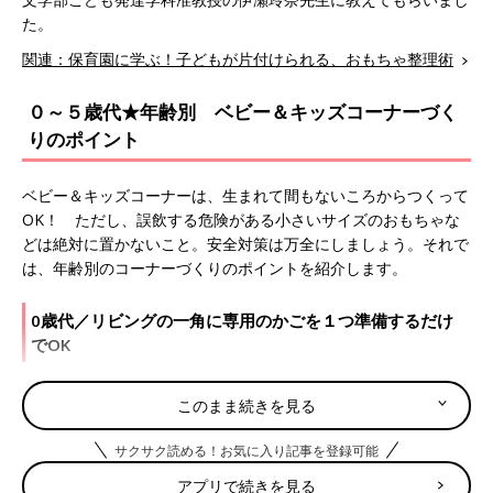
た。
関連：保育園に学ぶ！子どもが片付けられる、おもちゃ整理術
０～５歳代★年齢別 ベビー＆キッズコーナーづく
りのポイント
ベビー＆キッズコーナーは、生まれて間もないころからつくって
OK！ ただし、誤飲する危険がある小さいサイズのおもちゃな
どは絶対に置かないこと。安全対策は万全にしましょう。それで
は、年齢別のコーナーづくりのポイントを紹介します。
0歳代／リビングの一角に専用のかごを１つ準備するだけ
でOK
ベビー＆キッズコーナーは
0歳
代からつくってもOK。ただし、赤
このまま続きを見る
ちゃんのものだからといって、紙おむつなどのお世話グッズや、
おもちゃ代わりにされると困るものは置かないこと。まずはおも
サクサク読める！お気に入り記事を登録可能
ちゃや絵本を入れるかごを決めて、リビングの一角に１つだけ準
アプリで続きを見る
備してみましょう。お部屋のどこからでも見える場所が安心で