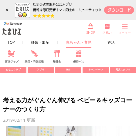
×
内祝い
SHOP
メニュー
TOP
妊娠・出産
赤ちゃん・育児
妊活
育児グッズ
病気・予防接種
離乳食
優待パス
ひよこクラブ
アプリ
SNS
キャンペーン
写真スタジオ
考える力がぐんぐん伸びる ベビー＆キッズコー
ナーのつくり方
2019/02/11
更新