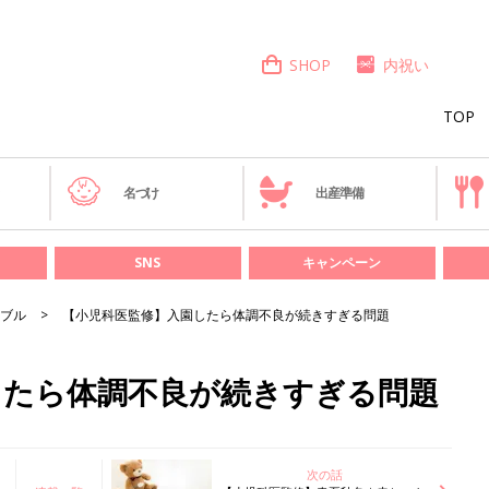
SHOP
内祝い
TOP
き
名づけ
出産準備
SNS
キャンペーン
ブル
【小児科医監修】入園したら体調不良が続きすぎる問題
したら体調不良が続きすぎる問題
次の話