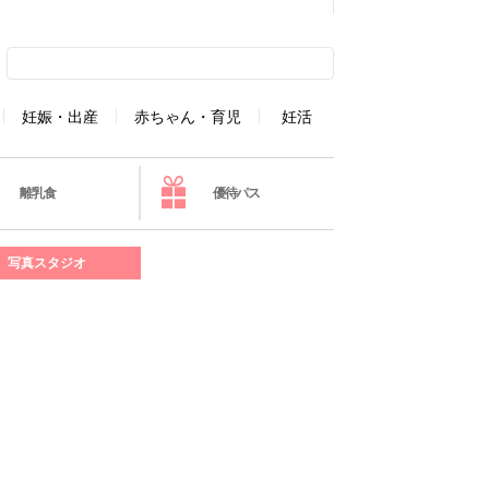
妊娠・出産
赤ちゃん・育児
妊活
離乳食
優待パス
写真スタジオ