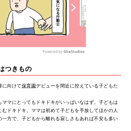
Powered by 
GliaStudios
はつきもの
M
u
t
帰に向けて
保育園
デビューを間近に控えている子どもた
e
もママにとってもドキドキがいっぱいなはず。子どもは
こむドキドキ。ママは初めて子どもを手放してほかの人
の一方で、子どもから離れる寂しさもあれば不安も多い