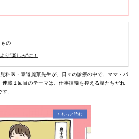
きもの
より“楽しみ”に！
小児科医・泰道麗菜先生が、日々の診療の中で、ママ・パ
。連載１回目のテーマは、仕事復帰を控える親たちだれ
です。
もっと読む
arrow_forward_ios