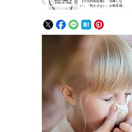
【小児科医監修】「消毒しな
い」「乾かさない」が新常識、
今と昔で異なる“傷”の治療法