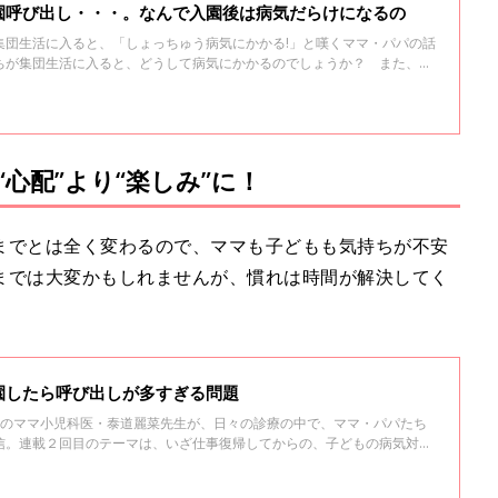
園呼び出し・・・。なんで入園後は病気だらけになるの
集団生活に入ると、「しょっちゅう病気にかかる!」と嘆くママ・パパの話
ちが集団生活に入ると、どうして病気にかかるのでしょうか？ また、か
があるのでしょうか？ 「ひよこクラブ」の人気連載「すくすく成長日
医の若江恵利子先生に聞きました。
心配”より“楽しみ”に！
までとは全く変わるので、ママも子どもも気持ちが不安
までは大変かもしれませんが、慣れは時間が解決してく
園したら呼び出しが多すぎる問題
中のママ小児科医・泰道麗菜先生が、日々の診療の中で、ママ・パパたち
信。連載２回目のテーマは、いざ仕事復帰してからの、子どもの病気対策