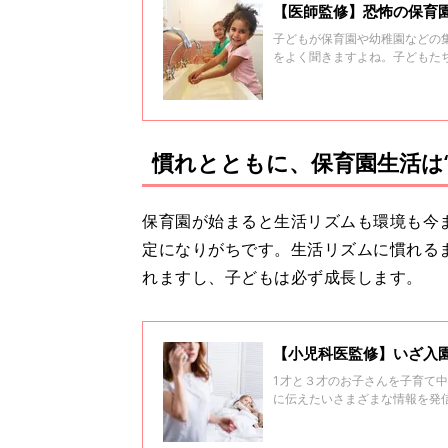
【医師監修】恐怖の保育
子どもが保育園や幼稚園などの
をよく聞きますよね。子どもた
かりやすい病気にはどんなもの
記」の監修でおなじみ、小児科
慣れとともに、保育園生活は“
保育園が始まると生活リズムも環境も今
定になりがちです。生活リズムに慣れる
れますし、子どもは必ず成長します。
【小児科医監修】いざ入
1才と３才のお子さんを子育て
に伝えたいさまざまな情報を発
についてです。