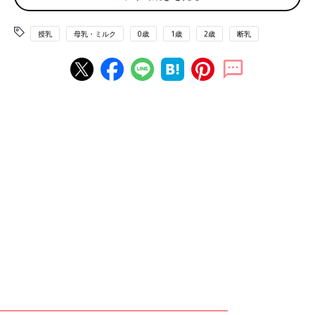
訴えることが多いでしょう。それは当然なこと。泣かせるのはか
わいそう、と断念したら、いつまでも断乳できませんし、何度も
授乳
母乳・ミルク
0歳
1歳
2歳
断乳
赤ちゃんを泣かせてしまうことに。心を強く持つことが大事なん
です。そして、断乳は赤ちゃんだけでなく、実は、ママ自身もつ
らい。おっぱいが張って、乳房が痛くなりますしね。『やめ
る！』と決めて、強い気持ちで乗りきったあなたはえらい！ よ
く頑張りましたね」
2人目妊娠で決意したら意外とすんなり卒業
ママ…「２人目を妊娠したため、１才10カ月でおっぱいを卒業。
産院
で私が先生に『そろそろ、おっぱいをやめましょう』と言わ
れているのを見ていたせいか、娘の抵抗もあまりなく、すんなり
卒業できました」
秦野先生…「2人目の妊娠は、おっぱい卒業のひとつのきっかけ
になりますね。おっぱいは親子のスキンシップとして大事なこと
ですが、お子さんはおっぱい以外のスキンシップで満たされてい
たんだと思います。興味や関心もどんどん広がっていく時期だか
ら、おっぱいにあまりこだわりがなかったかもしれませんね。マ