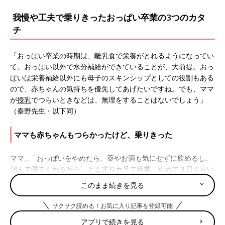
我慢や工夫で乗りきったおっぱい卒業の3つのカタ
チ
「おっぱい卒業の時期は、離乳食で栄養がとれるようになってい
て、おっぱい以外で水分補給ができていることが、大前提。おっ
ぱいは栄養補給以外にも母子のスキンシップとしての役割もある
ので、赤ちゃんの気持ちを優先してあげたいですね。でも、ママ
が
授乳
でつらいときなどは、無理をすることはないでしょう」
（秦野先生・以下同）
ママも赤ちゃんもつらかったけど、乗りきった
ママ…「おっぱいをやめたら、薬やお酒も気にせずに飲めるし、
朝まで寝てくれるから、と
１才
６カ月で卒業。やめて３日くらい
は、大泣きされるし、私自身も胸が張って痛かったですが、なん
このまま続きを見る
とか乗りきりました」
サクサク読める！お気に入り記事を登録可能
秦野先生…「ママが決めておっぱいをやめる“断乳”で大事なの
アプリで続きを見る
は、ママの強い意志。しばらく赤ちゃんは泣いて『飲みたい』と