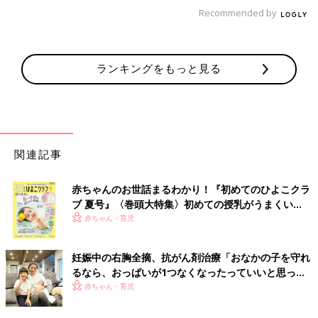
耐えたのもえらい！」
Recommended by
関連：卒乳の見極めポイントはいつごろ？先輩ママの始めどき
は？
ランキングをもっと見る
親子の数だけ、おっぱい卒業のカタチがあります。大事なこと
は、ママと子どもの関係性とタイミングで決めるということ。そ
して、一度、やめると決めたら、強い気持ちで乗りきることが大
事なんですね。Part２では、パパが非協力的でおっぱいをやめら
れない例などを紹介します。
関連記事
（取材・文／白鳥紀久子、ひよこクラブ編集部）
■文中の体験談はすべて、『ウィメンズパーク』の投稿からの抜
赤ちゃんのお世話まるわかり！『初めてのひよこクラ
粋です。
ブ 夏号』〈巻頭大特集〉初めての授乳がうまくい
く！ おっぱい・ミルクの基本と夏のトラブル 解決テ
赤ちゃん・育児
ク
■監修：秦野悦子先生
臨床発達心理士。白百合女子大学教授。専門は発達心理学（言語
妊娠中の右胸全摘、抗がん剤治療「おなかの子を守れ
発達、障害児のコンサルテーション、子育て支援）。わかふじ
幼
るなら、おっぱいが1つなくなったっていいと思っ
稚園
園長。著書に「心と体が育つ親子遊び」「最新しつけ大百
た」【妊娠期がん経験談インタビュー】
赤ちゃん・育児
科」（ベネッセコーポレーション）