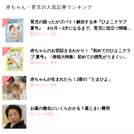
マにとってもお子さんにとっても、ベストなタイミングだったと
赤ちゃん・育児の人気記事ランキング
思います」
育児の困ったがズバリ！解決する本『ひよこクラブ
おっぱいにキャラクターのばんそうこうを貼ってみた
夏号』 4カ月～2才になるまで、育児に役立つ情報が
いっぱい！
赤ちゃん・育児
ママ…「うちの子は、おっぱいが大好きだったので、やめるのは
大変だろうと覚悟していたんです。だから、
２才
になったとき
赤ちゃんのお世話まるわかり！『初めてのひよこクラ
に、アンパンマンのイラストのばんそうこうをおっぱいに貼っ
ブ 夏号』〈巻頭大特集〉初めての授乳がうまくい
て、『アンパンマンになっちゃった！』と見せたら、ぽかー
く！ おっぱい・ミルクの基本と夏のトラブル 解決テ
赤ちゃん・育児
ん…。そして、大笑い。でも、さすがに次の日は笑ってくれず、
ク
大泣きでしたが、結局３日後ぐらいに卒業できました」
赤ちゃんが生まれたら！2冊の「たまひよ」
赤ちゃん・育児
秦野先生…「昔から、おっぱいに鬼の絵を描いたり、唐辛子を塗
ったりして、赤ちゃんを驚かせて卒業させることはあったようで
す。でも、あなたが実践したのは、赤ちゃんが思わず楽しくなる
作戦！ 『おっぱいが飲みたい』という赤ちゃんの欲求をママの
お墓の撤去にいくらかかる？墓じまい費用
アイデアで上手に気分転換させることができましたね。でも、赤
PR(くらしの話題)
ちゃんも何度もだまされないので、３日間は大泣きされても強い
気持ちで乗りきったママは、えらいです！ それに、ばんそうこ
うをおっぱいからはがすとき、痛かったと思いますよ。それにも