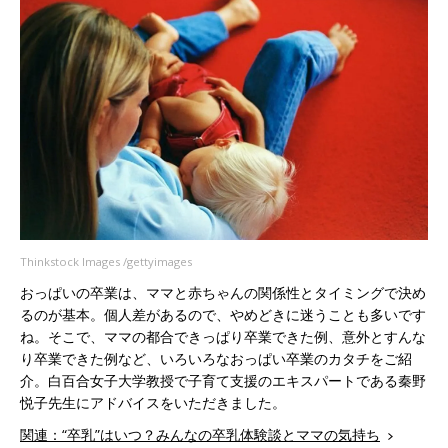
Thinkstock Images /gettyimages
おっぱいの卒業は、ママと赤ちゃんの関係性とタイミングで決め
るのが基本。個人差があるので、やめどきに迷うことも多いです
ね。そこで、ママの都合できっぱり卒業できた例、意外とすんな
り卒業できた例など、いろいろなおっぱい卒業のカタチをご紹
介。白百合女子大学教授で子育て支援のエキスパートである秦野
悦子先生にアドバイスをいただきました。
関連：“卒乳”はいつ？みんなの卒乳体験談とママの気持ち