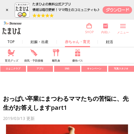
×
内祝い
SHOP
メニュー
TOP
妊娠・出産
赤ちゃん・育児
妊活
育児グッズ
病気・予防接種
離乳食
優待パス
ひよこクラブ
アプリ
SNS
キャンペーン
写真スタジオ
おっぱい卒業にまつわるママたちの苦悩に、先
生がお答えしますpart1
2019/03/13
更新