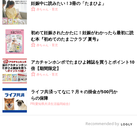
妊娠中に読みたい！3冊の「たまひよ」
赤ちゃん・育児
初めて妊娠されたかたに！妊娠がわかったら最初に読
む本『初めてのたまごクラブ 夏号』
赤ちゃん・育児
アカチャンホンポでたまひよ雑誌を買うとポイント10
倍【期間限定】
赤ちゃん・育児
ライフ共済ってなに？月々の掛金が500円か
らの保障
PR(愛知県共済生活協同組合)
Recommended by