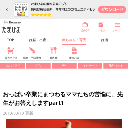
×
内祝い
SHOP
メニュー
TOP
妊娠・出産
赤ちゃん・育児
妊活
育児グッズ
病気・予防接種
離乳食
優待パス
ひよこクラブ
アプリ
SNS
キャンペーン
写真スタジオ
おっぱい卒業にまつわるママたちの苦悩に、先
生がお答えしますpart1
2019/03/13
更新