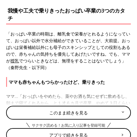
我慢や工夫で乗りきったおっぱい卒業の3つのカタ
チ
「おっぱい卒業の時期は、離乳食で栄養がとれるようになってい
て、おっぱい以外で水分補給ができていることが、大前提。おっ
ぱいは栄養補給以外にも母子のスキンシップとしての役割もある
ので、赤ちゃんの気持ちを優先してあげたいですね。でも、ママ
が
授乳
でつらいときなどは、無理をすることはないでしょう」
（秦野先生・以下同）
ママも赤ちゃんもつらかったけど、乗りきった
ママ…「おっぱいをやめたら、薬やお酒も気にせずに飲めるし、
朝まで寝てくれるから、と
１才
６カ月で卒業。やめて３日くらい
は、大泣きされるし、私自身も胸が張って痛かったですが、なん
このまま続きを見る
とか乗りきりました」
サクサク読める！お気に入り記事を登録可能
秦野先生…「ママが決めておっぱいをやめる“断乳”で大事なの
アプリで続きを見る
は、ママの強い意志。しばらく赤ちゃんは泣いて『飲みたい』と