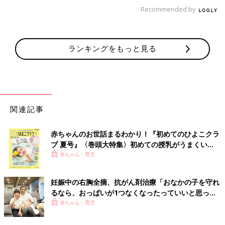
耐えたのもえらい！」
Recommended by
関連：卒乳の見極めポイントはいつごろ？先輩ママの始めどき
は？
ランキングをもっと見る
親子の数だけ、おっぱい卒業のカタチがあります。大事なこと
は、ママと子どもの関係性とタイミングで決めるということ。そ
して、一度、やめると決めたら、強い気持ちで乗りきることが大
事なんですね。Part２では、パパが非協力的でおっぱいをやめら
れない例などを紹介します。
関連記事
（取材・文／白鳥紀久子、ひよこクラブ編集部）
■文中の体験談はすべて、『ウィメンズパーク』の投稿からの抜
赤ちゃんのお世話まるわかり！『初めてのひよこクラ
粋です。
ブ 夏号』〈巻頭大特集〉初めての授乳がうまくい
く！ おっぱい・ミルクの基本と夏のトラブル 解決テ
赤ちゃん・育児
ク
■監修：秦野悦子先生
臨床発達心理士。白百合女子大学教授。専門は発達心理学（言語
妊娠中の右胸全摘、抗がん剤治療「おなかの子を守れ
発達、障害児のコンサルテーション、子育て支援）。わかふじ
幼
るなら、おっぱいが1つなくなったっていいと思っ
稚園
園長。著書に「心と体が育つ親子遊び」「最新しつけ大百
た」【妊娠期がん経験談インタビュー】
赤ちゃん・育児
科」（ベネッセコーポレーション）