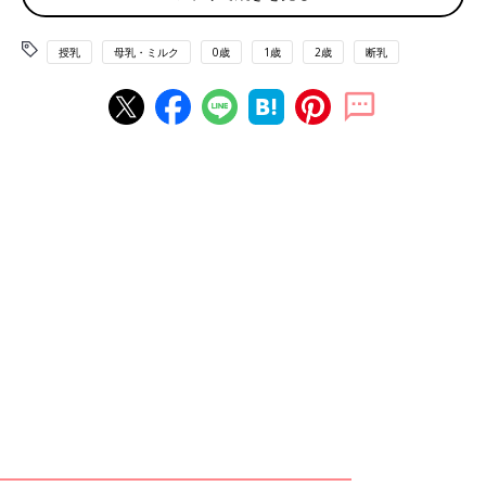
訴えることが多いでしょう。それは当然なこと。泣かせるのはか
わいそう、と断念したら、いつまでも断乳できませんし、何度も
授乳
母乳・ミルク
0歳
1歳
2歳
断乳
赤ちゃんを泣かせてしまうことに。心を強く持つことが大事なん
です。そして、断乳は赤ちゃんだけでなく、実は、ママ自身もつ
らい。おっぱいが張って、乳房が痛くなりますしね。『やめ
る！』と決めて、強い気持ちで乗りきったあなたはえらい！ よ
く頑張りましたね」
2人目妊娠で決意したら意外とすんなり卒業
ママ…「２人目を妊娠したため、１才10カ月でおっぱいを卒業。
産院
で私が先生に『そろそろ、おっぱいをやめましょう』と言わ
れているのを見ていたせいか、娘の抵抗もあまりなく、すんなり
卒業できました」
秦野先生…「2人目の妊娠は、おっぱい卒業のひとつのきっかけ
になりますね。おっぱいは親子のスキンシップとして大事なこと
ですが、お子さんはおっぱい以外のスキンシップで満たされてい
たんだと思います。興味や関心もどんどん広がっていく時期だか
ら、おっぱいにあまりこだわりがなかったかもしれませんね。マ