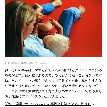
Thinkstock Images /gettyimages
おっぱいの卒業は、ママと赤ちゃんの関係性とタイミングで決め
るのが基本。個人差があるので、やめどきに迷うことも多いです
ね。そこで、ママの都合できっぱり卒業できた例、意外とすんな
り卒業できた例など、いろいろなおっぱい卒業のカタチをご紹
介。白百合女子大学教授で子育て支援のエキスパートである秦野
悦子先生にアドバイスをいただきました。
関連：“卒乳”はいつ？みんなの卒乳体験談とママの気持ち