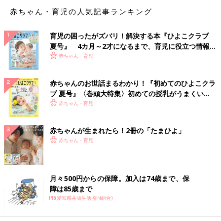
マにとってもお子さんにとっても、ベストなタイミングだったと
赤ちゃん・育児の人気記事ランキング
思います」
育児の困ったがズバリ！解決する本『ひよこクラブ
おっぱいにキャラクターのばんそうこうを貼ってみた
夏号』 4カ月～2才になるまで、育児に役立つ情報が
いっぱい！
赤ちゃん・育児
ママ…「うちの子は、おっぱいが大好きだったので、やめるのは
大変だろうと覚悟していたんです。だから、
２才
になったとき
赤ちゃんのお世話まるわかり！『初めてのひよこクラ
に、アンパンマンのイラストのばんそうこうをおっぱいに貼っ
ブ 夏号』〈巻頭大特集〉初めての授乳がうまくい
て、『アンパンマンになっちゃった！』と見せたら、ぽかー
く！ おっぱい・ミルクの基本と夏のトラブル 解決テ
赤ちゃん・育児
ん…。そして、大笑い。でも、さすがに次の日は笑ってくれず、
ク
大泣きでしたが、結局３日後ぐらいに卒業できました」
赤ちゃんが生まれたら！2冊の「たまひよ」
赤ちゃん・育児
秦野先生…「昔から、おっぱいに鬼の絵を描いたり、唐辛子を塗
ったりして、赤ちゃんを驚かせて卒業させることはあったようで
す。でも、あなたが実践したのは、赤ちゃんが思わず楽しくなる
作戦！ 『おっぱいが飲みたい』という赤ちゃんの欲求をママの
月々500円からの保障。加入は74歳まで、保
アイデアで上手に気分転換させることができましたね。でも、赤
障は85歳まで
ちゃんも何度もだまされないので、３日間は大泣きされても強い
PR(愛知県共済生活協同組合)
気持ちで乗りきったママは、えらいです！ それに、ばんそうこ
うをおっぱいからはがすとき、痛かったと思いますよ。それにも