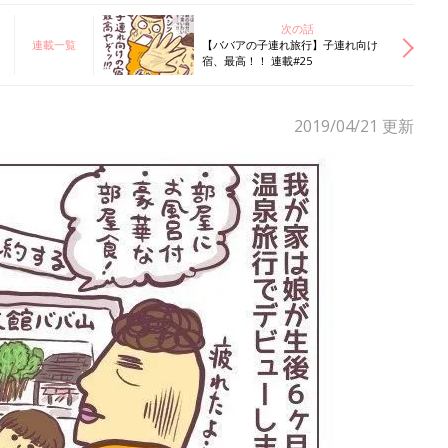
次の話
連載一覧
【ババアの子連れ旅行】子連れ向け
宿、最高！！ 連載#25
2019/04/21
更新