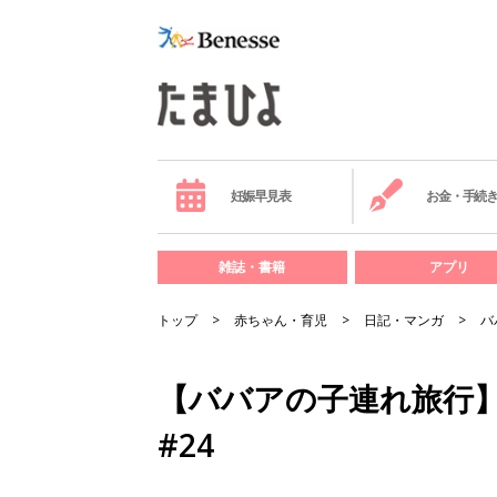
妊娠早見表
お金・手続
雑誌・書籍
アプリ
トップ
赤ちゃん・育児
日記・マンガ
バ
【ババアの子連れ旅行】
#24