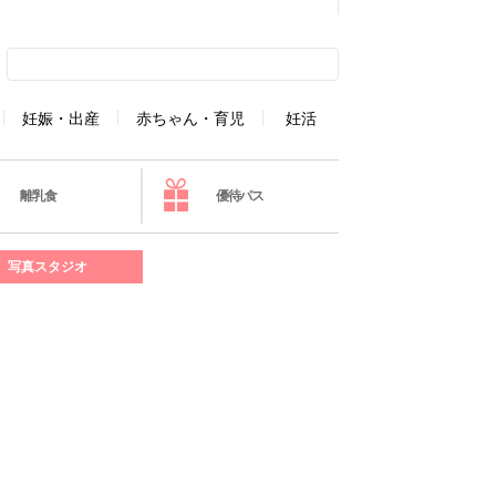
妊娠・出産
赤ちゃん・育児
妊活
離乳食
優待パス
写真スタジオ