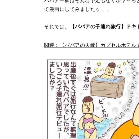
ババア一家はそんな予定もなくボヤ～っ
て漫画にしてみましたッ！！
それでは、
【ババアの子連れ旅行】ドキド
関連：【ババアの夫編】カプセルホテルで