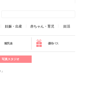
妊娠・出産
赤ちゃん・育児
妊活
離乳食
優待パス
写真スタジオ
々」