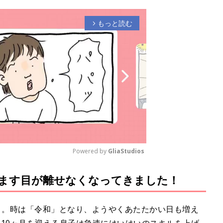
もっと読む
arrow_forward_ios
Powered by 
GliaStudios
ます目が離せなくなってきました！
M
u
t
月。時は「令和」となり、ようやくあたたかい日も増え
e