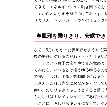
てきたGW明けの今日このごろ。間もなく
てきて、エネルギッシュに動き回ってお
しゃがむという術を身につけておらず、
せません。ヘッドガードつきのリュック
鼻風邪を乗りきり、安眠でき
さて、3月にかかった鼻風邪がようやく
後の平静が訪れるのだわ・・・とうまい
ー！」という息子の泣き声で目が覚めま
てみたら、いつもとは違うゆるゆるさん
で
寝かしつけ
。すると数時間後にはまた
るさん。これは完全におなかをくだして
赤い。おしりふきでふこうとすると痛そ
もおしりはキレイキレイにしてあげたい
ることに。おしりもキレイになって、そ