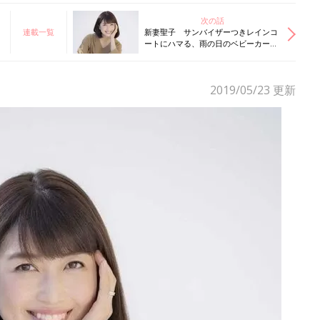
次の話
連載一覧
新妻聖子 サンバイザーつきレインコ
ートにハマる、雨の日のベビーカー散
歩で便利さを実感
2019/05/23
更新