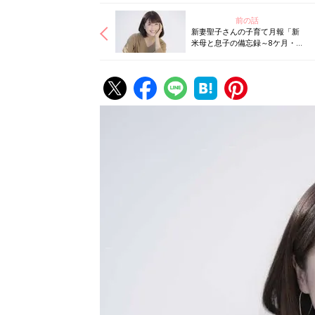
前の話
新妻聖子さんの子育て月報「新
米母と息子の備忘録～8ケ月・初
めての発熱」