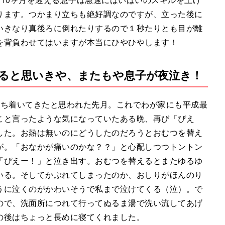
10ヶ月を迎える息子は急速にはいはいのスキルを上げ
ります。つかまり立ちも絶好調なのですが、立った後に
いきなり真後ろに倒れたりするので１秒たりとも目が離
を背負わせてはいますが本当にひやひやします！
ると思いきや、またもや息子が夜泣き！
落ち着いてきたと思われた先月。これでわが家にも平成最
こと言ったような気になっていたある晩、再び「ぴえ
した。お熱は無いのにどうしたのだろうとおむつを替え
が。「おなかが痛いのかな？？」と心配しつつトントン
「ぴえー！」と泣き出す。おむつを替えるとまたゆるゆ
いる。そしてかぶれてしまったのか、おしりがほんのり
うに泣くのがかわいそうで私まで泣けてくる（泣）。で
ので、洗面所につれて行ってぬるま湯で洗い流してあげ
の後はちょっと長めに寝てくれました。