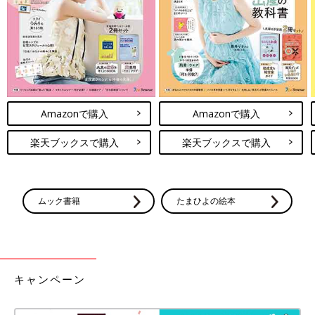
り卒業しました。今もたまに起きますが泣かずにゴソゴソして指
しゃぶりでまた寝ます。口元さみしいだけなら、おしゃぶりも効
果あるかもですね。
個人差はあるものの、多くのママが経験する赤ちゃんの夜泣き。
ママもしんどい時期もありますが、いい解決策を見つけて、ママ
自身の体調も大事にしつつ付き合っていけると気持ちも楽になる
Amazonで購入
Amazonで購入
かもしれませんね。
（文・真山りせ）
楽天ブックスで購入
楽天ブックスで購入
■関連：赤ちゃんの夜泣き、早朝起き★ママたちの「困った！」
＆夜泣き保育士の対策８
ムック書籍
たまひよの絵本
■文中のコメントは『ウィメンズパーク』の投稿を再編集したも
のです。
キャンペーン