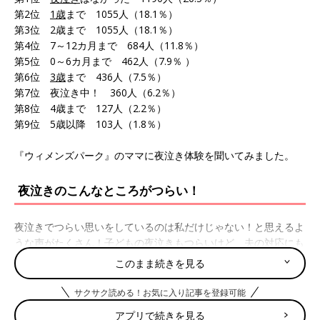
第2位
1歳
まで 1055人（18.1％）
第3位 2歳まで 1055人（18.1％）
第4位 7～12カ月まで 684人（11.8％）
第5位 0～6カ月まで 462人（7.9％ ）
第6位
3歳
まで 436人（7.5％）
第7位 夜泣き中！ 360人（6.2％）
第8位 4歳まで 127人（2.2％）
第9位 5歳以降 103人（1.8％）
『ウィメンズパーク』のママに夜泣き体験を聞いてみました。
夜泣きのこんなところがつらい！
夜泣きでつらい思いをしているのは私だけじゃない！と思えるよ
うな声がたくさん！子どもの夜泣きもつらいけど、夫の対応にも
不満…という声もありました。
このまま続きを見る
昼も夜もとにかく寝ない！
サクサク読める！お気に入り記事を登録可能
アプリで続きを見る