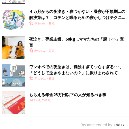
真横で子どもがギャン泣きしてても夫が起きません！
怒りを超えて驚きです！もう信じられません！！
４カ月からの夜泣き・寝つかない・昼寝が不規則…の
私が寝不足でつらいと言うと、起きて手伝うよ！と言ってくれま
解決策は？ コテンと眠るための寝かしつけテクニッ
したが泣いても起きず、起こしても抱いたまま寝てしまい、あげ
ク【専門家】
赤ちゃん・育児
くは夫のイビキや寝相の悪さでもっと寝れなくて爆発！
休みの日も、仮眠とったら？見てるから！と言ってくれますがす
夜泣き、専業主婦、60kg…ママたちの「脱！○○」宣
ぐ寝てます。先日も夫の横にいた息子がソファから落ちかけて、
言
安心して任せられないので、当分寝不足で過ごす予定です。涙
赤ちゃん・育児
ワンオペでの夜泣きは、孤独すぎてつらすぎる･･･。
明けない夜はない。夜泣きはいつか終わります。
「どうして泣きやまないの？」に振りまわされて
【「よなきごや」著者インタビュー】
赤ちゃん・育児
夜泣きを経験してきたママたちからは、夜泣きは必ず終わる、と
いう希望の声が聞けました。『ウィメンズパーク』のママたちは
もらえる年金25万円以下の人が知るべき事
どんな方法で乗り切ったのでしょうか。
PR(くらしの話題)
試行錯誤しながら良い方法を探す
夜泣きの時期は長期戦に備えて体力を温存しておくことが大事だ
Recommended by