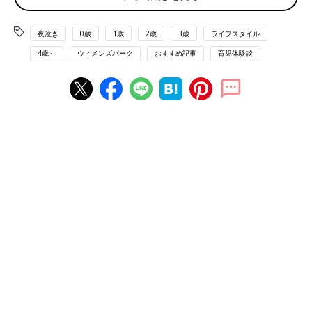
とにかく寝ない子でした。お昼寝も続けてしない子で、抱っこか
らおろすと起きるので、一緒にお昼寝もできなかったです。私は
夜泣き
0歳
1歳
2歳
3歳
ライフスタイル
寝不足で体も調子悪くなるしイライラもします。私はノイローゼ
の一歩手前だったと思います。
4歳～
ウィメンズパーク
おすすめ記事
育児体験談
赤ちゃんの時の思い出は夜泣きの記憶ばかりです。3才ぐらいか
らは、少しずつ寝てくれるようになった気がします。朝までぐっ
すりは4才近くかな…。
お祓いもしてみたけど…
息子は2歳まで夜泣きしました。ありとあらゆるこれは効き目が
あるとネットにある事はやりました。お祓いにまで行きましたが
効果はなかったです…。
泣いて泣いて泣いて泣いて…、夜になるのが怖かったです。今ま
での育児で1番つらかった～。
昼夜逆転のつらい日々…
遠い昔のことですが、うちの上の子は昼夜逆転を合計7週間、夜