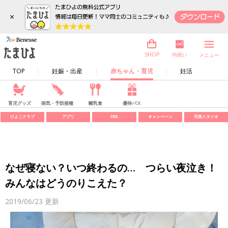
×
内祝い
SHOP
メニュー
TOP
妊娠・出産
赤ちゃん・育児
妊活
育児グッズ
病気・予防接種
離乳食
優待パス
ひよこクラブ
アプリ
SNS
キャンペーン
写真スタジオ
なぜ寝ない？いつ終わるの… つらい夜泣き！
みんなはどうのりこえた？
2019/06/23
更新