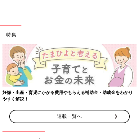
と思います。
朝でも昼でも少しでも時間があるときには、横になって体を休め
る。
家事が上手くこなせなくても仕方ないですよ！
あと食欲がないこともあるでしょうが、しっかりバランスのよい
特集
食事をとるように心がける。
わが家の場合は、一度起こして部屋中の電気をつけて明るくし
て、大好きなDVDを見せたり本を読んだりもしました。
あとは飲み物を飲ませたり毛布でくるんだり音楽を聞かせた
り…、と色々試しました。
日中は支援センターに行って遊ばせたり、お昼寝を途中で起こし
たりもしたかな。
試行錯誤しながら「当たればラッキー」くらいの心構えで、方法
を探してました。
妊娠・出産・育児にかかる費用やもらえる補助金・助成金をわかり
やすく解説！
安心できるような方法を探す
連載一覧へ
うちが試したのは、厚着させないこと。（パジャマ1枚に、あま
り厚くない掛け布団だけ）そして、のけぞって嫌がるときは、放
置でいいと思いますが、抱っこできるときは、背中の肩甲骨の間