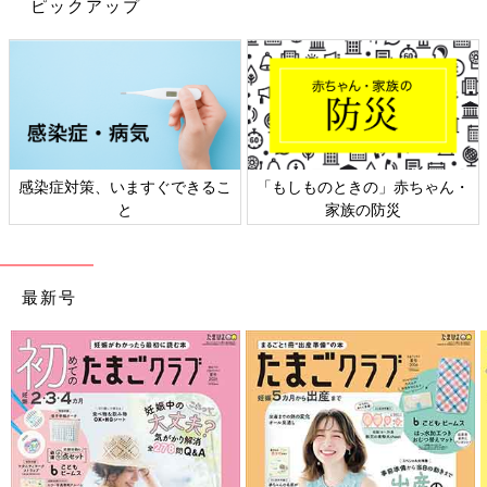
ピックアップ
くらいから背骨にそって、指の腹で少し強めにこするようにして
マッサージしてました。落ち着くツボ？があると聞いたので…。
ずーっとそれは続けてたので2歳くらいになると、
「イヤイヤ虫をバイバイする儀式」（イヤな気持ち、不安な気持
ちを取り除くこと）と呼ぶようになって、子どものほうから寝る
前に「イヤイヤ虫、して～」と言ってくるようになりました。
11歳になった今でも、ちょっと不安で眠れないときは、背中をさ
感染症対策、いますぐできるこ
「もしものときの」赤ちゃん・
すってあげています。子どもによって、不快感や不安感の原因や
と
家族の防災
解消法は違いますけど、きっとピタッと合う方法が見つかるとき
が来ると思います。
おしゃぶり様々でした
最新号
下の子の夜泣きで上の子が起きないように、おしゃぶり使ってま
した。初めはおしゃぶりに抵抗ありましたが、上の子のために
も…と解禁。おしゃぶり咥えたいけど途中で外れちゃう～という
感じで使うのがヘタだったので、口から外れないように軽く手を
添えてあげていました。うちは完ミだったので添い乳出来ずに夜
間はおしゃぶり作戦でした。うちの場合は、おしゃぶり作戦は成
功で、2ヶ月くらい経つと自分の指しゃぶりが上達し、おしゃぶ