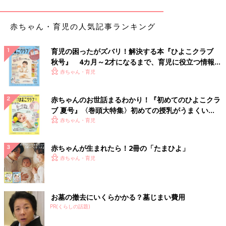
中7~8回の夜泣きが
1歳半まで続きました。その後少しずつ減った感じ。
赤ちゃん・育児の人気記事ランキング
つらかったなあ…。
1歳3ヶ月でやっと夜5時間続けて眠った日がありました。泣いて
どうしようもないときは、集合
住宅
なので迷惑にならないように
育児の困ったがズバリ！解決する本『ひよこクラブ
とドライブもしました。
秋号』 4カ月～2才になるまで、育児に役立つ情報が
いっぱい！
下の子は昼夜逆転は3週間、1回だけ夜の子守を夫に頼んだら、と
赤ちゃん・育児
てもきつかったようです。
赤ちゃんのお世話まるわかり！『初めてのひよこクラ
泣く・叫ぶ…魔のループ
ブ 夏号』〈巻頭大特集〉初めての授乳がうまくい
く！ おっぱい・ミルクの基本と夏のトラブル 解決テ
赤ちゃん・育児
3番目の子が夜泣き…というか夜の叫びがひどいです。泣くので
ク
はなく、あー、あーと起きて大きな声で叫びます。上の子2人も
赤ちゃんが生まれたら！2冊の「たまひよ」
目覚め、3歳の上の子は眠くても眠れず、泣き出します。
赤ちゃん・育児
うちはミルクですが、叫んでいるのでなかなかミルクを作れず。
ミルクを作ろうとすると上の子が本泣きになったりで、魔のルー
プです。
お墓の撤去にいくらかかる？墓じまい費用
昨晩も私は子どもと9時には寝ましたが0時前からはほぼ寝てませ
PR(くらしの話題)
ん。一番上の子はいつも通り6時に起きるので、もう、朝が朝だ
とは思えず。笑