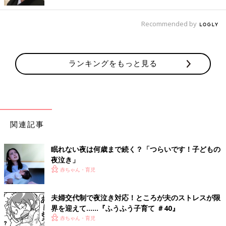
でも、いつか終わってくれる夜泣き。一番上の子も夜泣きがひど
かったですが、徐々におさまり2歳くらいで完全になくなりまし
Recommended by
た。
夜泣きに気が付かない夫にイラッ…
ランキングをもっと見る
もうすぐ7ヶ月の男の子です。産まれてからずっと長く寝ませ
ん。
夜は長くても2時間、1時間毎に起きるなんて、もぉ慣れました！
笑
関連記事
全然寝られなかった日の朝、隣の部屋で寝てる夫が起きてきたの
で言いました。
眠れない夜は何歳まで続く？「つらいです！子どもの
「夜、全然寝れなかったんだよね。。」
夜泣き」
そうしたら、こう返ってきました。
赤ちゃん・育児
「はぁ？泣き声なんていっこも聞こえねーし！」
もぉ何も話したくなくなりました。
夫婦交代制で夜泣き対応！ところが夫のストレスが限
界を迎えて……『ふうふう子育て ＃40』
夫がよく寝てる！！怒
赤ちゃん・育児