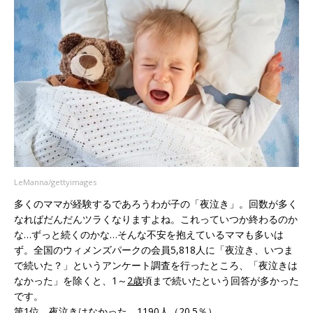
LeManna/gettyimages
多くのママが経験するであろうわが子の「夜泣き」。回数が多く
なればだんだんツラくなりますよね。これっていつか終わるのか
な…ずっと続くのかな…そんな不安を抱えているママも多いは
ず。全国のウィメンズパークの会員5,818人に「夜泣き、いつま
で続いた？」というアンケート調査を行ったところ、「夜泣きは
なかった」を除くと、1～
2歳
頃まで続いたという回答が多かった
です。
第1位
夜泣き
はなかった 1190人（20.5％）