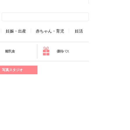
妊娠・出産
赤ちゃん・育児
妊活
離乳食
優待パス
写真スタジオ