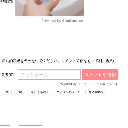
Powered by 
GliaStudios
M
u
t
e
2歳
3歳
今日は何の日
ウィメンズパーク
育児体験談