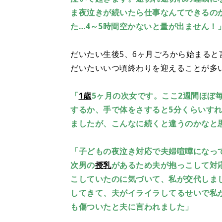
ま夜泣きが続いたら仕事なんてできるの
た…4～5時間空かないと量が出ません！
だいたい生後5、6ヶ月ごろから始まると
だいたいいつ頃終わりを迎えることが多
「
1歳
5ヶ月の次女です。ここ2週間ほぼ
するか、手で体をさすると5分くらいす
ましたが、こんなに続くと違うのかなと
「子どもの夜泣き対応で夫婦喧嘩になっ
次男の
授乳
があるため夫が抱っこして対
こしていたのに気づいて、私が交代しま
してきて、夫がイライラしてるせいで私
も傷ついたと夫に言われました」