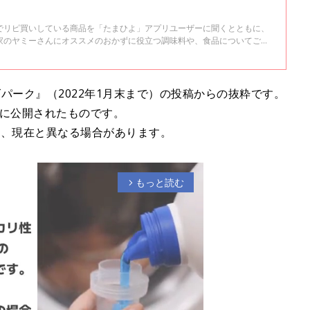
でリピ買いしている商品を「たまひよ」アプリユーザーに聞くとともに、
家のヤミーさんにオススメのおかずに役立つ調味料や、食品についてご紹
パーク』（2022年1月末まで）の投稿からの抜粋です。
去に公開されたものです。
り、現在と異なる場合があります。
もっと読む
arrow_forward_ios