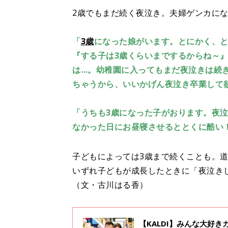
2歳でもまだ続く夜泣き。夫婦ゲンカに
「
3歳
になった娘がいます。とにかく、と
『する子は3歳くらいまでするからね～
は…。幼稚園に入ってもまだ夜泣きは続
ちゃうから、いいかげん夜泣き卒業して
「うちも3歳になった子がおります。夜
なかった日にお昼寝させるととくに酷い
子どもによっては3歳まで続くことも。道
いずれ子どもが成長したときに「夜泣き
（文・古川はる香）
【KALDI】みんな大好