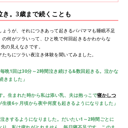
ゃんとのスキンシップについて、また、美優さんとの出会いについて聞き
前編です。
泣き。3歳まで続くことも
しょうが、それにつきあって起きるパパママも睡眠不足
」の何がツラいって、ひと晩で何回起きるかわからな
う先の見えなさです。
マたちにツラい夜泣き体験を聞いてみました。
毎晩1回は30分～2時間泣き続ける&数回起きる。泣かな
続きました」
ます。生まれた時から私は添い乳、夫は抱っこで
寝かしつ
が生後6ヶ月頃から夜中何度も起きるようになりました」
泣きするようになりました。だいたい1～2時間ごとに
なり、私は疲れがとれません。毎日寝不足です。このま