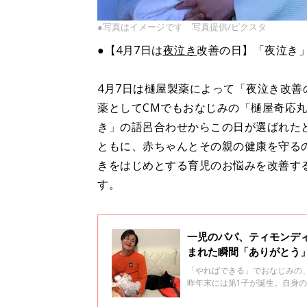
●写真はイメージです 写真提供/ピクスタ
●【4月7日は
夜泣き
改善の日】「夜泣き
4月7日は樋屋製薬によって「夜泣き改
薬としてCMでもおなじみの「樋屋奇応丸
き」の語呂合わせからこの日が選ばれた
ともに、赤ちゃんとその親の健康を守る
きをはじめとする育児のお悩みを改善す
す。
一児のパパ、ティモンデ
まれた瞬間「ありがとう
「やればできる」でおなじみの、
昨年末には第1子が誕生。自身の
いきます！」と力強く宣言して