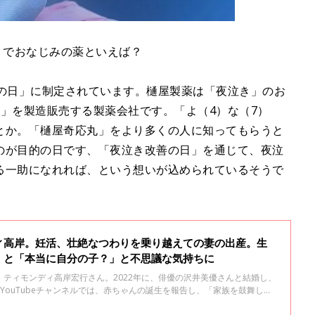
」でおなじみの薬といえば？
善の日」に制定されています。樋屋製薬は「夜泣き」のお
」を製造販売する製薬会社です。「よ（4）な（7）
とか。「樋屋奇応丸」をより多くの人に知ってもらうと
のが目的の日です、「夜泣き改善の日」を通じて、夜泣
る一助になれれば、という想いが込められているそうで
ィ高岸。妊活、壮絶なつわりを乗り越えての妻の出産。生
」と「本当に自分の子？」と不思議な気持ちに
ティモンディ高岸宏行さん。2022年に、俳優の沢井美優さんと結婚し、
YouTubeチャンネルでは、赤ちゃんの誕生を報告し、「家族を鼓舞して
います。今回は、夫婦でサポートし合っている子育てや、野球選手として