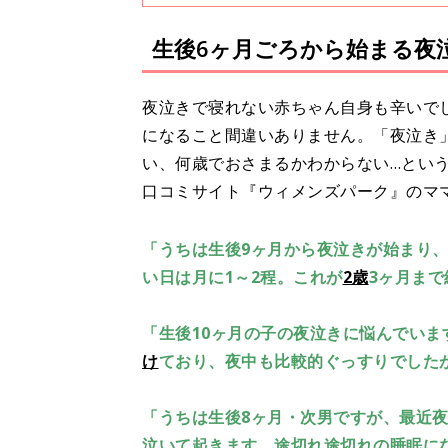
も活躍する高岸さんらしい赤ち
ました。 全2回インタビューの
生後6ヶ月ごろから始まる夜
夜泣きで寝れない赤ちゃん自身も辛いで
になること間違いありません。「夜泣き
い、何歳でおさまるかわからない…とい
口コミサイト『ウィメンズパーク』のマ
「うちは生後9ヶ月から夜泣きが始まり、
い日は月に1～2程。これが
2歳
3ヶ月まで
「生後10ヶ月の子の夜泣きに悩んでい
け
ており、夜中も比較的ぐっすりでした
「うちは生後8ヶ月・次男ですが、最近夜
泣いて起きます。途切れ途切れの睡眠に