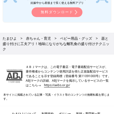
妊娠中から産後まで長く使える無料アプリ
無料ダウンロード
たまひよ
赤ちゃん・育児
ベビー用品・グッズ
器と
盛り付けに工夫アリ！地味になりがちな離乳食の盛り付けテクニッ
ク
ＡＢＪマークは、この電子書店・電子書籍配信サービスが、
著作権者からコンテンツ使用許諾を得た正規版配信サービス
であることを示す登録商標（登録番号 第11091000号）です。
ABJマークの詳細、ABJマークを掲示しているサービスの一覧
はこちら→
https://aebs.or.jp/
本サイトに掲載されている記事・写真・イラスト等のコンテンツの無断転載を禁じま
す。
たまひよについて
利用規約
ポリシー
医師・専門家一覧