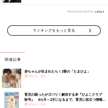
もの。
ラウンドココット
Recommended by
ランキングをもっと見る
関連記事
赤ちゃんが生まれたら！2冊の「たまひよ」
赤ちゃん・育児
育児の困ったがズバリ！解決する本『ひよこクラブ
秋号』 4カ月～2才になるまで、育児に役立つ情報が
いっぱい！
赤ちゃん・育児