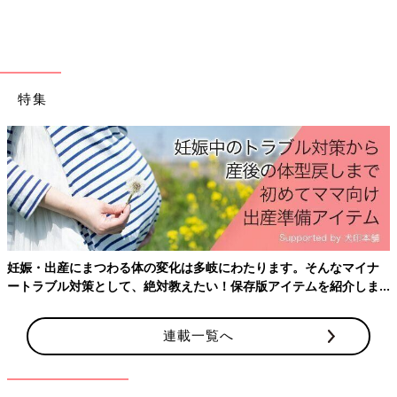
特集
納豆とオクラのネバネバ丼（7倍粥）、大根とツナの煮物、すり
おろした梨というランチメニュー。おかゆを入れるのに白い食器
では味気ないかも…と思ったら、こんな風に色味のある器が◎！
フラワー型なら食卓にお花が咲いたみたいで、とっても華やか！
妊娠・出産にまつわる体の変化は多岐にわたります。そんなマイナ
ートラブル対策として、絶対教えたい！保存版アイテムを紹介しま
ゆでたり、みじん切りしたり、すりおろしたり…大人のごはんよ
す。
りも作るのが大変だと思うこともありますが、赤ちゃんが楽しく
食べられるといいですよね。ぜひ、たまひよグラマーkanako
連載一覧へ
imamuraさん（
@kanako_insta_piyo
）のアイデアを参考にして
ください。（文・岡本梓）
■この記事は離乳食作りの楽しみ方を紹介しています。材料や分