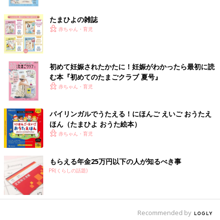
たまひよの雑誌
赤ちゃん・育児
この日は、ほうれん草うどん納豆しらすのせ、にんじんのポテサ
ラ（全卵入り）、デザートにベビーダノンというメニュー。
離乳食はとろみがあるものが多いので、やはり深い器を用意する
初めて妊娠されたかたに！妊娠がわかったら最初に読
のはマスト。そんな中でかわいいラウンドココットは定番食器。
む本『初めてのたまごクラブ 夏号』
食欲をそそる盛り付けをすることも食育に繋がりそうですね！
赤ちゃん・育児
フラワー型の器
バイリンガルでうたえる！にほんご えいご おうたえ
ほん（たまひよ おうた絵本）
赤ちゃん・育児
もらえる年金25万円以下の人が知るべき事
PR(くらしの話題)
Recommended by