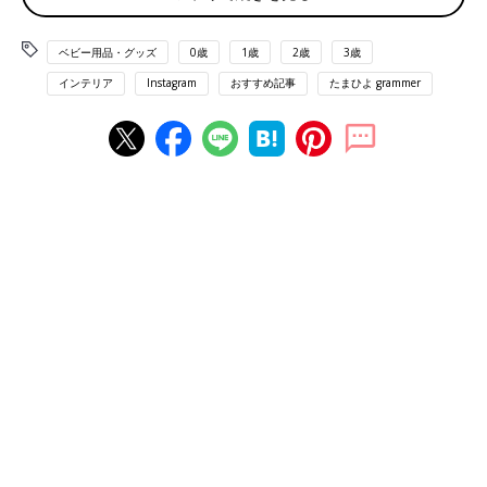
ベビー用品・グッズ
0歳
1歳
2歳
3歳
インテリア
Instagram
おすすめ記事
たまひよ grammer
この日のランチメニューは、中央クラウド型の器にはにんじんう
どんのしらす納豆のせ、左上花型のお皿には花型に焼いた鶏ささ
み・ブロッコリー入りの卵黄オムレツ、クマ型の器にはデザート
としてすりおろした梨が入っています。
パセリの様にブロッコリーを散らして使うのがマイブームだそ
う。緑が映えてきれいですよね！
仕切りがあるクラウド型の器