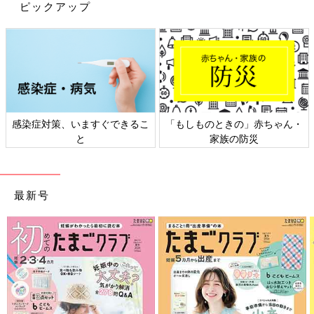
ピックアップ
量、レシピなどは、赤ちゃんの月齢、成長に合わせることが大切
です。
■初めての食材を与えるときは食物アレルギーに注意をして、ほ
かの食材とは混ぜずに単品でごく少量ずつ与えるのが基本です。
＼
たまひよ grammer
募集中！／
たまひよ編集部では、たまひよ編集部と一緒に
Instagram
などで
活躍してくださる公式インスタグラマー（通称：たまひよ
感染症対策、いますぐできるこ
「もしものときの」赤ちゃん・
grammer）を募集中！ 好奇心旺盛で、頻繁にInstagramでトレ
と
家族の防災
ンドを発信をしている方、大歓迎です。
詳しくはこちら→
たまひよの公式インスタグラマーコミュニティ
■関連：無印良品でつくる「#お世話セット」が持ち運びできて
最新号
優秀！
前の話
次の話
小道具が決め手！ロ
一覧
レターボードがお役立
ケ＆おうちスタジオ
ち！ノーメイクでOKな
の記念フォトアイデ
マタニティフォトアイ
ア
デアが参考になる！