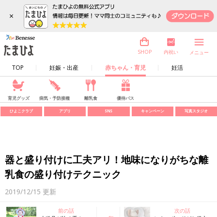
×
内祝い
SHOP
メニュー
TOP
妊娠・出産
赤ちゃん・育児
妊活
育児グッズ
病気・予防接種
離乳食
優待パス
ひよこクラブ
アプリ
SNS
キャンペーン
写真スタジオ
器と盛り付けに工夫アリ！地味になりがちな離
乳食の盛り付けテクニック
2019/12/15
更新
前の話
次の話