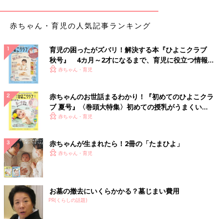
赤ちゃん・育児の人気記事ランキング
育児の困ったがズバリ！解決する本『ひよこクラブ
秋号』 4カ月～2才になるまで、育児に役立つ情報が
いっぱい！
赤ちゃん・育児
赤ちゃんのお世話まるわかり！『初めてのひよこクラ
ブ 夏号』〈巻頭大特集〉初めての授乳がうまくい
く！ おっぱい・ミルクの基本と夏のトラブル 解決テ
赤ちゃん・育児
ク
赤ちゃんが生まれたら！2冊の「たまひよ」
赤ちゃん・育児
キャベツと鶏ささみの野菜出汁にゅうめん、しらすと納豆オクラ
のおろし和え、梨というランチメニュー。kanako imamuraさん
は、『ル・クルーゼ』と『10mois』のベビー食器を使っていま
お墓の撤去にいくらかかる？墓じまい費用
す。
PR(くらしの話題)
仕切りがあって使い勝手のいいクラウド型の器は『10mois』の