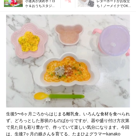
小道具が決め手！ロ
一覧
レターボードがお役立
ケ＆おうちスタジオ
ち！ノーメイクでOKな
の記念フォトアイデ
マタニティフォトアイ
ア
デアが参考になる！
生後5〜6ヶ月ごろからはじまる離乳食。いろんな食材を食べられ
ず、どろっとした形状のものばかりですが、器や盛り付け方次第
で見た目も彩り豊かで、作っていて楽しい気分になります。今回
は、生後7ヶ月の娘さんを育てる、たまひよグラマーkanako