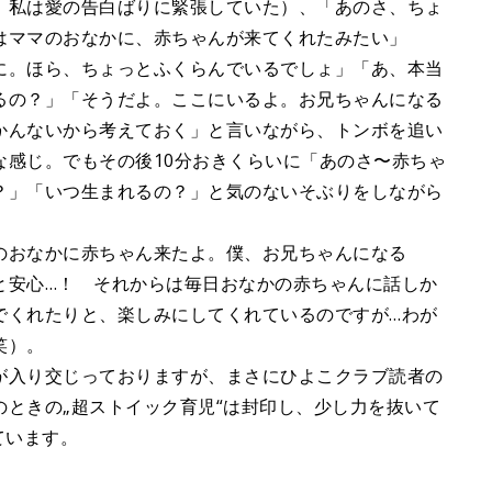
、私は愛の告白ばりに緊張していた）、「あのさ、ちょ
はママのおなかに、赤ちゃんが来てくれたみたい」
に。ほら、ちょっとふくらんでいるでしょ」「あ、本当
るの？」「そうだよ。ここにいるよ。お兄ちゃんになる
かんないから考えておく」と言いながら、トンボを追い
な感じ。でもその後10分おきくらいに「あのさ〜赤ちゃ
？」「いつ生まれるの？」と気のないそぶりをしながら
おなかに赤ちゃん来たよ。僕、お兄ちゃんになる
と安心…！ それからは毎日おなかの赤ちゃんに話しか
でくれたりと、楽しみにしてくれているのですが…わが
笑）。
入り交じっておりますが、まさにひよこクラブ読者の
ときの„超ストイック育児“は封印し、少し力を抜いて
ています。