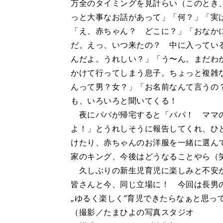
万全のタイミングを見計らい（このとき
っと大事なお話があって」「何？」「実
「え、赤ちゃん？ どこに？」「おなか
だ。えっ、いつ来たの？ 中に入ってい
んだよ。うれしい？」「う〜ん。まだわ
かけて行ってしまう息子。ちょっと複雑
んって男？女？」「お名前なんて言うの
も、いろいろと聞いてくる！
夜にパパが帰宅すると「パパ！ ママの
よ！」とうれしそうに報告してくれ、ひ
けたり、赤ちゃんのお洋服を一緒に選ん
家のキング、今後はどうなることやら（
久しぶりの新生児育児に楽しみと不安が
皆さんと今、同じ立場に！ 今回は長男の
„ゆるく楽しく“育児できたらなぁと思っ
（撮影／たまひよの写真スタジオ