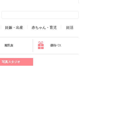
妊娠・出産
赤ちゃん・育児
妊活
離乳食
優待パス
写真スタジオ