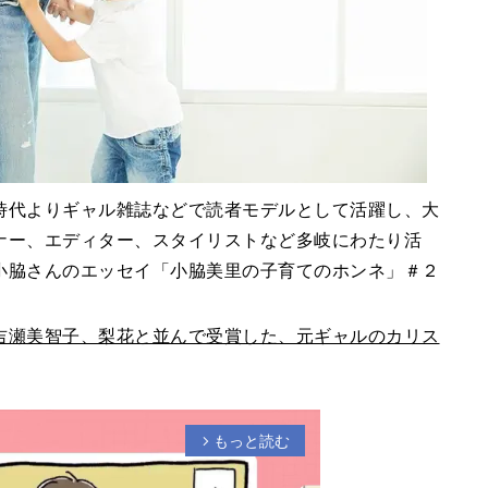
時代よりギャル雑誌などで読者モデルとして活躍し、大
ナー、エディター、スタイリストなど多岐にわたり活
小脇さんのエッセイ「小脇美里の子育てのホンネ」＃２
吉瀬美智子、梨花と並んで受賞した、元ギャルのカリス
もっと読む
arrow_forward_ios