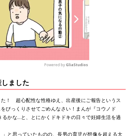
Powered by 
GliaStudios
産しました
M
u
t
た！ 超心配性な性格ゆえ、出産後にご報告というス
e
んをびっくりさせてごめんなさい！まんが『コウノド
きるかな…と、とにかくドキドキの日々で妊婦生活を過
」と思っていたものの、長男の育児が想像を超える大