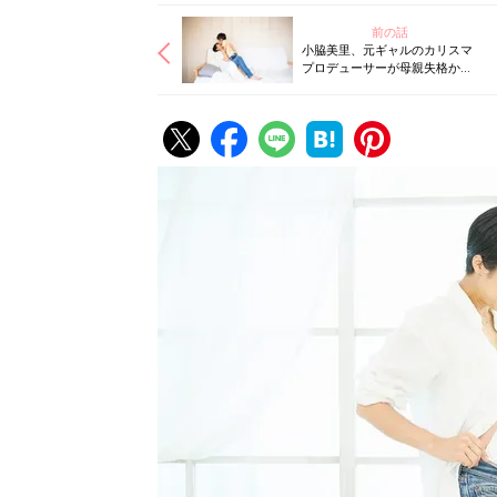
前の話
小脇美里、元ギャルのカリスマ
プロデューサーが母親失格かも
と悩んだ日々を告白