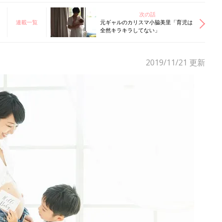
次の話
連載一覧
元ギャルのカリスマ小脇美里「育児は
全然キラキラしてない」
2019/11/21
更新