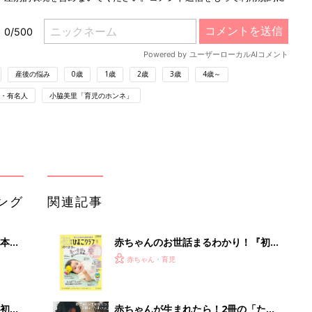
産後の悩み
0歳
1歳
2歳
3歳
4歳～
・有名人
小脇美里「育児のホンネ」
ング
関連記事
本
赤ちゃんのお世話まるわかり！『初め
2才
てのひよこクラブ 夏号』〈巻頭大特
赤ちゃん・育児
いっ
集〉初めての授乳がうまくいく！ お
っぱい・ミルクの基本と夏のトラブル
解決テク
初め
赤ちゃんが生まれたら！2冊の「たま