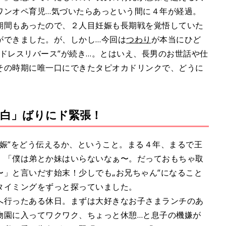
ワンオペ育児…気づいたらあっという間に４年が経過。
期間もあったので、２人目妊娠も長期戦を覚悟していた
ができました。が、しかし…今回は
つわり
が本当にひど
ドレスリバース“が続き…。とはいえ、長男のお世話や仕
その時期に唯一口にできたタピオカドリンクで、どうに
告白」ばりにド緊張！
娠“をどう伝えるか、ということ。まる４年、まるで王
。「僕は弟とか妹はいらないなぁ〜。だっておもちゃ取
」と言いだす始末！少しでも„お兄ちゃん“になること
タイミングをずっと探っていました。
行ったある休日。まずは大好きなお子さまランチのあ
物園に入ってワクワク、ちょっと休憩…と息子の機嫌が