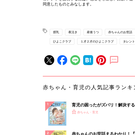
授乳
夜泣き
産後うつ
赤ちゃんのお世話
ひよこクラブ
１才２才のひよこクラブ
タレント
赤ちゃん・育児の人気記事ランキ
育児の困ったがズバリ！解決する
『ひよこクラブ 夏号』 4カ月～
赤ちゃん・育児
になるまで、育児に役立つ情報が
ぱい！
赤ちゃんのお世話まるわかり！『