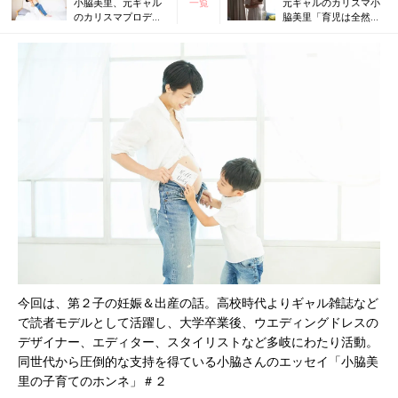
小脇美里、元ギャル
一覧
元ギャルのカリスマ小
のカリスマプロデュ
脇美里「育児は全然キ
ーサーが母親失格か
ラキラしてない」
もと悩んだ日々を告
白
今回は、第２子の妊娠＆出産の話。高校時代よりギャル雑誌など
で読者モデルとして活躍し、大学卒業後、ウエディングドレスの
デザイナー、エディター、スタイリストなど多岐にわたり活動。
同世代から圧倒的な支持を得ている小脇さんのエッセイ「小脇美
里の子育てのホンネ」＃２