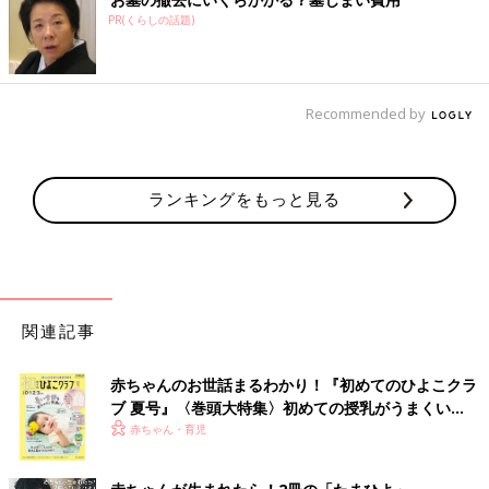
に。2015年に第１子を出産。産後は整理収納アドバイザーやさ
PR(くらしの話題)
まざまな商品企画のプロデュースなど多岐にわたり活躍。2019
年の経済部門ベストトマザー賞も受賞。
Recommended by
前の話
次の話
小脇美里、元ギャル
一覧
元ギャルのカリスマ小
のカリスマプロデュ
脇美里「育児は全然キ
ーサーが母親失格か
ラキラしてない」
もと悩んだ日々を告
ランキングをもっと見る
白
関連記事
赤ちゃんのお世話まるわかり！『初めてのひよこクラ
ブ 夏号』〈巻頭大特集〉初めての授乳がうまくい
く！ おっぱい・ミルクの基本と夏のトラブル 解決テ
赤ちゃん・育児
ク