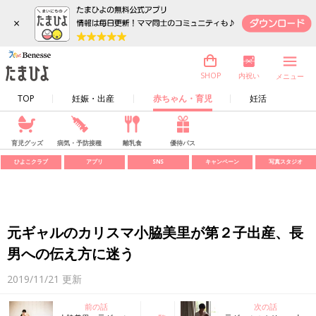
×
内祝い
SHOP
メニュー
TOP
妊娠・出産
赤ちゃん・育児
妊活
育児グッズ
病気・予防接種
離乳食
優待パス
ひよこクラブ
アプリ
SNS
キャンペーン
写真スタジオ
元ギャルのカリスマ小脇美里が第２子出産、長
男への伝え方に迷う
2019/11/21
更新
前の話
次の話