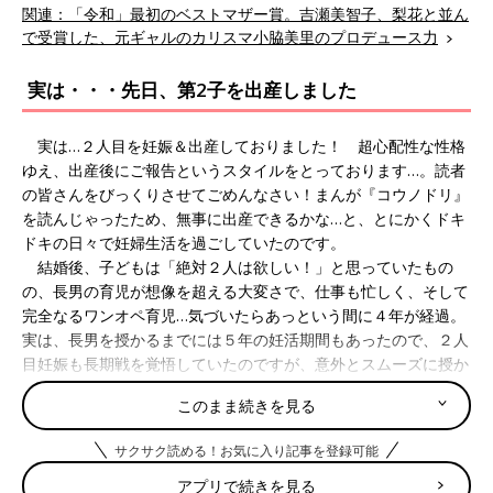
関連：「令和」最初のベストマザー賞。吉瀬美智子、梨花と並ん
で受賞した、元ギャルのカリスマ小脇美里のプロデュース力
実は・・・先日、第2子を出産しました
実は…２人目を妊娠＆出産しておりました！ 超心配性な性格
ゆえ、出産後にご報告というスタイルをとっております…。読者
の皆さんをびっくりさせてごめんなさい！まんが『コウノドリ』
を読んじゃったため、無事に出産できるかな…と、とにかくドキ
ドキの日々で妊婦生活を過ごしていたのです。
結婚後、子どもは「絶対２人は欲しい！」と思っていたもの
の、長男の育児が想像を超える大変さで、仕事も忙しく、そして
完全なるワンオペ育児…気づいたらあっという間に４年が経過。
実は、長男を授かるまでには５年の妊活期間もあったので、２人
目妊娠も長期戦を覚悟していたのですが、意外とスムーズに授か
ることができました。が、しかし…今回は
つわり
が本当にひど
このまま続きを見る
い！ 妊娠判明後まるまる３カ月、„エンドレスリバース“が続
き…。とはいえ、長男のお世話や仕事で、寝ているわけにもいか
サクサク読める！お気に入り記事を登録可能
ず（泣）。その時期に唯一口にできたタピオカドリンクで、どう
にか生き延びました。
アプリで続きを見る