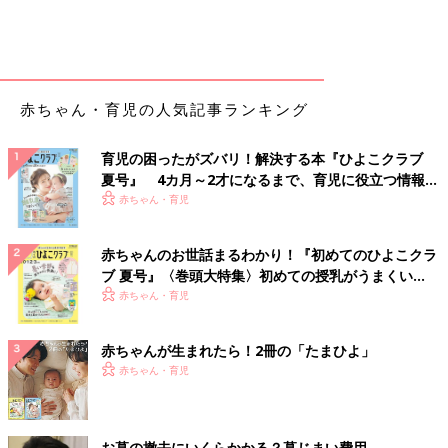
じ。でもその後10分おきくらいに「あのさ〜赤ちゃんって男？
女？」「お名前なんて言うの？」「いつ生まれるの？」と気のな
いそぶりをしながらも、いろいろと聞いてくる！
夜にパパが帰宅すると「パパ！ ママのおなかに赤ちゃん来た
よ。僕、お兄ちゃんになるよ！」とうれしそうに報告してくれ、
赤ちゃん・育児の人気記事ランキング
ひと安心…！ それからは毎日おなかの赤ちゃんに話しかけた
り、赤ちゃんのお洋服を一緒に選んでくれたりと、楽しみにして
育児の困ったがズバリ！解決する本『ひよこクラブ
くれているのですが…わが家のキング、今後はどうなることやら
夏号』 4カ月～2才になるまで、育児に役立つ情報が
（笑）。
いっぱい！
赤ちゃん・育児
久しぶりの新生児育児に楽しみと不安が入り交じっております
が、まさにひよこクラブ読者の皆さんと今、同じ立場に！ 今回
赤ちゃんのお世話まるわかり！『初めてのひよこクラ
は長男のときの„超ストイック育児“は封印し、少し力を抜いて
ブ 夏号』〈巻頭大特集〉初めての授乳がうまくい
„ゆるく楽しく“育児できたらなぁと思っています。
く！ おっぱい・ミルクの基本と夏のトラブル 解決テ
赤ちゃん・育児
（撮影／たまひよの写真スタジオ
ク
構成／ひよこクラブ編集部）
赤ちゃんが生まれたら！2冊の「たまひよ」
関連：小脇美里、元ギャルのカリスマプロデューサーが母親失格
赤ちゃん・育児
かもと悩んだ日々を告白
小脇美里 プロフィール
アパレルプレス＆デザイナーを経て、ファッションエディター
お墓の撤去にいくらかかる？墓じまい費用