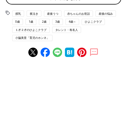
息子への妊娠報告は 「愛の告白」ばりにド緊張！
授乳
夜泣き
産後うつ
赤ちゃんのお世話
産後の悩み
0歳
1歳
2歳
3歳
4歳～
ひよこクラブ
何よりも頭を悩ませたのは、長男に„妊娠“をどう伝えるか、と
１才２才のひよこクラブ
タレント・有名人
いうこと。まる４年、まるで王様のように過ごしてきたわが息子
小脇美里「育児のホンネ」
（笑）。「僕は弟とか妹はいらないなぁ〜。だっておもちゃ取ら
れたら嫌だし〜。泣いたらうるさいし〜」と言いだす始末！少し
でも„お兄ちゃん“になることをプラスに感じてほしいと思い、報
告のタイミングをずっと探っていました。
そして、私と息子の２人で上野動物園へ行ったある休日。まず
は大好きなお子さまランチのある洋食屋さんでおなかを満たし、
いざ動物園に入ってワクワク、ちょっと休憩…と息子の機嫌が万
全のタイミングを見計らい（このとき、私は愛の告白ばりに緊張
していた）、「あのさ、ちょっと大事なお話があって」「何？」
「実はママのおなかに、赤ちゃんが来てくれたみたい」「え、赤
ちゃん？ どこに？」「おなかに。ほら、ちょっとふくらんでい
るでしょ」「あ、本当だ。えっ、いつ来たの？ 中に入っている
の？」「そうだよ。ここにいるよ。お兄ちゃんになるんだよ。う
れしい？」「う〜ん。まだわかんないから考えておく」と言いな
がら、トンボを追いかけて行ってしまう息子。ちょっと複雑な感