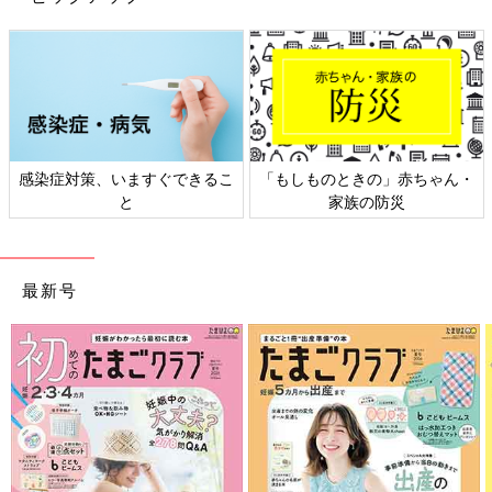
日本外来小児科学会リーフレッ
六星占術 細木かおりさんの人生
ト検討会
相談
最新号