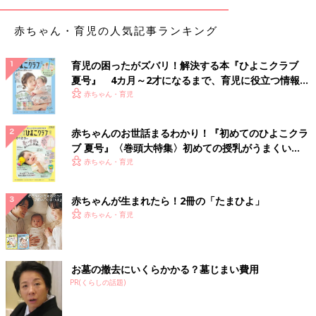
赤ちゃん・育児の人気記事ランキング
育児の困ったがズバリ！解決する本『ひよこクラブ
夏号』 4カ月～2才になるまで、育児に役立つ情報が
いっぱい！
赤ちゃん・育児
赤ちゃんのお世話まるわかり！『初めてのひよこクラ
ブ 夏号』〈巻頭大特集〉初めての授乳がうまくい
く！ おっぱい・ミルクの基本と夏のトラブル 解決テ
赤ちゃん・育児
ク
赤ちゃんが生まれたら！2冊の「たまひよ」
赤ちゃん・育児
お墓の撤去にいくらかかる？墓じまい費用
PR(くらしの話題)