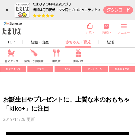
×
内祝い
SHOP
メニュー
TOP
妊娠・出産
赤ちゃん・育児
妊活
育児グッズ
病気・予防接種
離乳食
優待パス
ひよこクラブ
アプリ
SNS
キャンペーン
写真スタジオ
お誕生日やプレゼントに。上質な木のおもちゃ
「kiko+」に注目
2019/11/26
更新