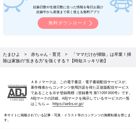
妊娠日数や生後日数に合った情報を毎日お届け
妊娠中から産後まで長く使える無料アプリ
無料ダウンロード
たまひよ
赤ちゃん・育児
「ママだけが掃除」は卒業！掃
除は家族の“生きる力”を強くする？【時短スッキリ術】
ＡＢＪマークは、この電子書店・電子書籍配信サービスが、
著作権者からコンテンツ使用許諾を得た正規版配信サービス
であることを示す登録商標（登録番号 第11091000号）です。
ABJマークの詳細、ABJマークを掲示しているサービスの一覧
はこちら→
https://aebs.or.jp/
本サイトに掲載されている記事・写真・イラスト等のコンテンツの無断転載を禁じま
す。