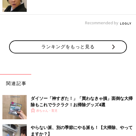
かわいいブラシを置いて『汚れをみつけたらこすってみて』と伝
えておくと、自然と汚れをみつける目が育ちます」
自分のやりかただけではなく、まずは家族ひとりひとりの目線に
Recommended by
合わせることが大事。考えてみてわからなかったら「どこに置け
ばわかりやすい？」「やりづらかったら教えてね」と聞いてみる
のもいいかもしれませんね。
ランキングをもっと見る
なるべくポジティブな声がけを
ももせさん「③ 最初はまず、みんなが見ている日常のシーン
で、自分で楽しそうに掃除道具を使ってみましょう。『これを使
関連記事
うとあっという間にきれいになるね』『きれいになると気持ちが
いいね』『いつもここに置いておくね』のワードで。
ダイソー「神すぎた！」「買わなきゃ損」面倒な大掃
除もこれでラクラク！お掃除グッズ4選
④ 『こんなに大変なんだから手伝って』の発想では、『大変な
赤ちゃん・育児
のか、辛いのか』という気持ちになってしまいます。シェアして
もらいたい家事は『おもしろいね』『気持ちがいいね』『やって
みると楽しいね』と自分のスイッチも切り替えて」
やらない派、別の季節にやる派も！【大掃除、やって
ますか？】