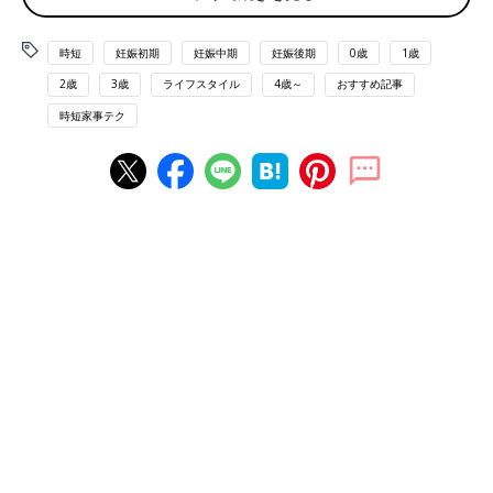
きれいになっていることが当たり前と思われてしまうと、家事を
する側も辛いですし、逆に言えば『知らないまま』なのに『何も
時短
妊娠初期
妊娠中期
妊娠後期
0歳
1歳
やってくれない』と責められる家族もちょっとかわいそうかもし
れませんよ」
2歳
3歳
ライフスタイル
4歳～
おすすめ記事
時短家事テク
たしかに掃除していると知らないうちに自分のルールができあが
ってきてしまって、家族に何がどこにあるのか、どこにしまえば
いいのか、しっかりと共有できていないことが多いかも……。
「一緒に住んでいるのだから掃除ができて当然！」と思い込んで
いても、“掃除の仕方”を見ていない家族は困惑している可能性も
ありますね。
ももせさん「家事をシェアすることは、自分が楽をするためでは
ありません。家族が自分たちの暮らす家のことをよく知り、心地
よく生活するためのスキルを身に着けていくことで、生きる力と
協力し合うことの大切さを伝えていく。
掃除は家事の中でも、一番シェアしやすい分野です。ぜひみんな
でおうちをきれいにすることを習慣にしましょう」
家族に「生きる力と協力し合うことの大切さ」を伝えることが大