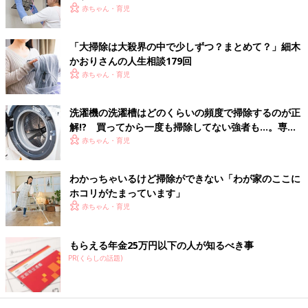
忙しくてイライラしていると家族に「も〜！！ちゃんと掃除し
赤ちゃん・育児
て！！」と言ってしまっている気がします……。たぶんこれから
も怒ってしまうこともあるけれど、なるべく掃除にネガティブな
「大掃除は大殺界の中で少しずつ？まとめて？」細木
イメージを植え付けないように自分自身も含め、家族を育ててい
かおりさんの人生相談179回
くことが大切なのですね。
赤ちゃん・育児
そして毎日の掃除がむずかしくても、前回の記事でももせさんが
洗濯機の洗濯槽はどのくらいの頻度で掃除するのが正
教えてくれたように“土曜日の午前中１時間だけ家族全員で家を
解!? 買ってから一度も掃除してない強者も…。専門
きれいにするイベント方式”もなかなかよさそう。お疲れ気味の
家に聞く
赤ちゃん・育児
夫も、集中力がない子どもも、短時間なら巻き込みやすいです
ね。
わかっちゃいるけど掃除ができない「わが家のここに
家族の目線に立つこと。なるべくポジティブな声がけをするこ
ホコリがたまっています」
と。なんとなくわかってはいるけれど、実行に移せていないとう
赤ちゃん・育児
かたは多いと思います。案外、ママの掃除に対する考え方が家族
に与える影響は大きいのかもしれませんね。次回は干し方で変わ
る洗濯物の時短テクニックを教えていただきます！
もらえる年金25万円以下の人が知るべき事
（監修・ももせいづみ 文・清川優美）
PR(くらしの話題)
年末大掃除はもう古い？年末は“大片付
け”をするべし！【時短スッキリ術＃