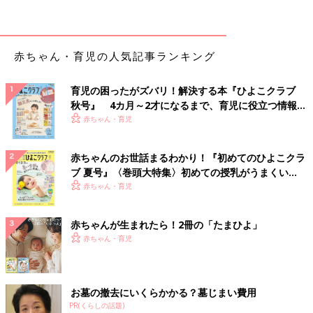
切だと話してくれたももせさん。自分も含め夫やわが子のために
も、少しずつ“家族で
小掃除
”を実践していきたいですね。
家族の目線に合わせる
赤ちゃん・育児の人気記事ランキング
それでは実際に家族を掃除に巻き込むアイデアを教えてもらいま
育児の困ったがズバリ！解決する本『ひよこクラブ
しょう！
秋号』 4カ月～2才になるまで、育児に役立つ情報が
いっぱい！
赤ちゃん・育児
ももせさん「① まずは掃除のハードルを下げる。自分がやって
いるのと同じ結果を最初から期待せず、初心者でも簡単にできる
赤ちゃんのお世話まるわかり！『初めてのひよこクラ
方法を考えましょう。例えばトイレ掃除。便座と便座の裏を確認
ブ 夏号』〈巻頭大特集〉初めての授乳がうまくい
して、汚れていたらおそうじシートなどで拭くことを毎日の習慣
く！ おっぱい・ミルクの基本と夏のトラブル 解決テ
赤ちゃん・育児
に。すみずみまできれいにできなくても、まずはそこだけできれ
ク
ば合格点というところから始めてみて。
赤ちゃんが生まれたら！2冊の「たまひよ」
赤ちゃん・育児
② 道具はきれいで使いやすく、興味を持ってもらえるデザイン
を。よく使う場所にすぐ手に取れるようにディスプレイする感覚
で配置しましょう。
小さい子には、子どもの目線に自分専用の掃除道具を用意してあ
お墓の撤去にいくらかかる？墓じまい費用
げると、おもしろがって家事に参加してくれます。例えば浴室に
PR(くらしの話題)