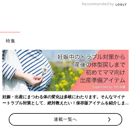
１】
Recommended by
年末大掃除はもう古い？年末は“大片付け”をす
るべし！【時短スッキリ術＃１】 あっという間
に迫ってくる年の瀬……。何かと忙しい師走の
時期ですが、やっぱり主婦たちの今年最後の大
難関は年末の大掃除ではないでしょうか？ 働い
ていたり育児中だと「あそこも汚れてる」「こ
こも掃除しなきゃ」と気持ちだけが先走り、つ
特集
い後回しにしてしまうことも少なくないはず。
この連載では忙しいママたちのための“時短”で
きる片付けや掃除方法のアイデアをご紹介しま
す。第1回は年末の大掃除にまつわるアイデア
です。 教えてくれたのは…… 生活コラムニスト
／ももせ いづみさん 暮らし、ライフスタイル
を主なテーマとするコラムニスト。子育てをし
ながらフルタイムやフリーランスで働いてきた
経験をもとに、忙しくてもすっきりと豊かに暮
らすアイデアを発信し続けている。
妊娠・出産にまつわる体の変化は多岐にわたります。そんなマイナ
ートラブル対策として、絶対教えたい！保存版アイテムを紹介しま
す。
連載一覧へ