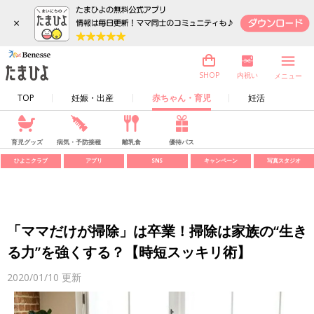
×
内祝い
SHOP
メニュー
TOP
妊娠・出産
赤ちゃん・育児
妊活
育児グッズ
病気・予防接種
離乳食
優待パス
ひよこクラブ
アプリ
SNS
キャンペーン
写真スタジオ
「ママだけが掃除」は卒業！掃除は家族の“生き
る力”を強くする？【時短スッキリ術】
2020/01/10
更新