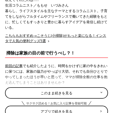
生活コラムニスト／ももせ いづみさん
暮らし、ライフスタイルを主なテーマとするコラムニスト。子育
てをしながらフルタイムやフリーランスで働いてきた経験をもと
に、忙しくてもすっきりと豊かに暮らすアイデアを発信し続けて
いる。
こちらもおすすめ→こそうじ(小掃除)がもっと楽になる！インス
タで人気の便利グッズ5選
掃除は家族の目の前で行うべし？！
前回の記事
でも紹介したように、時間をかけずに家の中をきれい
に保つには、家族の協力がやっぱり大切。それでも自分ひとりで
やってしまったほうが早いと思って、ママが掃除全般の仕事を抱
え込んでしまうことはありませんか？
このまま続きを見る
ももせさん「よく、家族が出払ってだれもいなくなってから家事
を始めるという人がいますが、それでは家族は汚れたり散らかっ
サクサク読める！お気に入り記事を登録可能
た家を、どのように元に戻すのかを見たり知ったりする機会がな
くなってしまいます。汚してけて、戻ってきたら知らないうちに
アプリで続きを見る