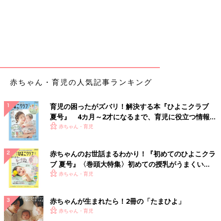
●治療の重要性について園に理解や協力を得る必要がある場合に
は、担当医に診断書や具体的コメントを依頼するのも良いでしょ
う。
園との相談内容は表にまとめてチェック！
下の表は、上で紹介した「園の先生に相談する前に整理するポイ
赤ちゃん・育児の人気記事ランキング
ント」を、実際に書き出してみた一例です。このように表にする
と、先生に伝えたい内容を具体的に把握できるのでおすすめで
育児の困ったがズバリ！解決する本『ひよこクラブ
す。
夏号』 4カ月～2才になるまで、育児に役立つ情報が
表を作る際は、以下の点に留意するとより整理しやすくなりま
いっぱい！
赤ちゃん・育児
す。
赤ちゃんのお世話まるわかり！『初めてのひよこクラ
・普段の場合と悪化したときの場合を分ける
ブ 夏号』〈巻頭大特集〉初めての授乳がうまくい
・治療や対策の重要度も入れる
く！ おっぱい・ミルクの基本と夏のトラブル 解決テ
赤ちゃん・育児
・園の先生と確認する部分は、具体的な項目を立てる
ク
例：ポイント整理表（アトピー性皮膚炎の治療についての
赤ちゃんが生まれたら！2冊の「たまひよ」
場合）
赤ちゃん・育児