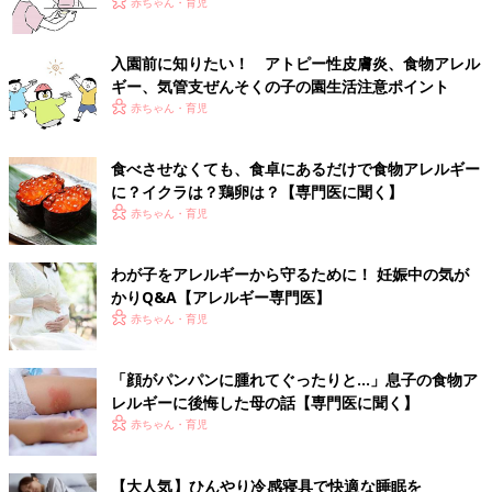
【医師監修】そもそも食物アレルギーっ
赤ちゃん・育児
て、なぜ起こるの？ 最新の情報を専門
医に聞く
食物アレルギーをむやみに怖がって、ママやパ
入園前に知りたい！ アトピー性皮膚炎、食物アレル
パの自己判断で離乳食の開始時期を遅らせた
ギー、気管支ぜんそくの子の園生活注意ポイント
り、除去食などをしたりするのはNG！ 食物
赤ちゃん・育児
アレルギーに関する最新の情報を、小児アレル
ギーの専門医 成田雅美先生に聞きました。
監修／大矢幸弘先生
食べさせなくても、食卓にあるだけで食物アレルギー
※記事内容、監修者の肩書、年齢などは2020年1月当時のもので
に？イクラは？鶏卵は？【専門医に聞く】
す。
赤ちゃん・育児
前の話
次の話
わが子をアレルギーから守るために！ 妊娠中の気が
急増する子どものア
一覧
入園前に知りたい！
かりQ&A【アレルギー専門医】
レルギー。肌のケア
アトピー性皮膚炎、食
赤ちゃん・育児
がポイントだった！
物アレルギー、気管支
専門医に聞く
ぜんそくの子の園生活
注意ポイント
「顔がパンパンに腫れてぐったりと…」息子の食物ア
レルギーに後悔した母の話【専門医に聞く】
赤ちゃん・育児
【大人気】ひんやり冷感寝具で快適な睡眠を