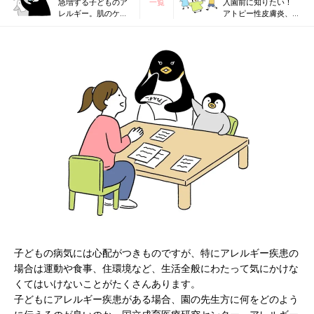
急増する子どものア
一覧
入園前に知りたい！
レルギー。肌のケア
アトピー性皮膚炎、食
がポイントだった！
物アレルギー、気管支
専門医に聞く
ぜんそくの子の園生活
注意ポイント
子どもの病気には心配がつきものですが、特にアレルギー疾患の
場合は運動や食事、住環境など、生活全般にわたって気にかけな
くてはいけないことがたくさんあります。
子どもにアレルギー疾患がある場合、園の先生方に何をどのよう