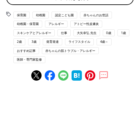
2000年以降、アレルギーの研究は大きく進歩し
ました。特に小児アレルギーの世界では、かつ
ての医療常識がひっくり返るような大きな変化
保育園
幼稚園
認定こども園
赤ちゃんのお世話
が起きています。 その一方で、いまだに古く間
幼稚園・保育園
アレルギー
アトピー性皮膚炎
違った情報を伝える本やネット記事は多く、多
アレルギー疾患があるときに園に伝えるべきこと
くのママやパパが混乱しています。 そこで、国
スキンケアとアレルギー
仕事
大矢幸弘 先生
0歳
1歳
は？
立成育医療研究センター・アレルギーセンター
2歳
3歳
発育発達
ライフスタイル
4歳～
長の大矢幸弘先生に、今の小児アレルギーの正
しい情報を教えていただきました。
おすすめ記事
赤ちゃんの肌トラブル・アレルギー
保育園に預けている間は家族が管理できないので、子どものアレ
医師・専門家監修
ルギーについて、園の先生に説明し相談することが大切です。
相談する前には以下の点を書き出してみましょう。不安な点や相
談するべき内容を整理することができます。
園の先生に相談する前に整理するポイント
●家庭ですることと園で対応してほしいことを書き出し、園には
具体的に何をお願いしたいのか考えましょう
●園によって対応できる範囲に限りがあるので、家庭でもさらに
補える部分がないか検討しましょう
●重要な治療と、ゆるめても許容範囲がある治療について、担当
医に確認しましょう。