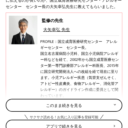
に伝えるのが良いのか、国立成育医療研究センター・アレルギー
センター センター長の大矢幸弘先生に教えてもらいました。
監修の先生
大矢幸弘 先生
PROFILE：国立成育医療研究センター アレル
ギーセンター センター長。
国立名古屋病院小児科、国立小児病院アレルギ
ー科などを経て、2002年から国立成育医療セン
ター第一専門診療部アレルギー科医長、2015年
に国立研究開発法人への改組を経て現在に至り
ます。小児アレルギー疾患（気管支ぜんそく、
アトピー性皮膚炎、食物アレルギー、消化管ア
レルギー）のガイドライン作成に委員として関
わっています。
このまま続きを見る
急増する子どものアレルギー。肌のケア
サクサク読める！お気に入り記事を登録可能
がポイントだった！専門医に聞く
アプリで続きを見る