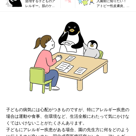
急増する子どものア
一覧
入園前に知りたい！
レルギー。肌のケア
アトピー性皮膚炎、食
がポイントだった！
物アレルギー、気管支
専門医に聞く
ぜんそくの子の園生活
注意ポイント
子どもの病気には心配がつきものですが、特にアレルギー疾患の
場合は運動や食事、住環境など、生活全般にわたって気にかけな
くてはいけないことがたくさんあります。
子どもにアレルギー疾患がある場合、園の先生方に何をどのよう