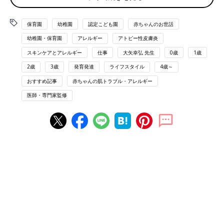
2000年以降、アレルギーの研究は大きく進歩し
ました。特に小児アレルギーの世界では、かつ
ての医療常識がひっくり返るような大きな変化
保育園
幼稚園
認定こども園
赤ちゃんのお世話
が起きています。 その一方で、いまだに古く間
幼稚園・保育園
アレルギー
アトピー性皮膚炎
違った情報を伝える本やネット記事は多く、多
アレルギー疾患があるときに園に伝えるべきこと
くのママやパパが混乱しています。 そこで、国
スキンケアとアレルギー
仕事
大矢幸弘 先生
0歳
1歳
は？
立成育医療研究センター・アレルギーセンター
2歳
3歳
発育発達
ライフスタイル
4歳～
長の大矢幸弘先生に、今の小児アレルギーの正
しい情報を教えていただきました。
おすすめ記事
赤ちゃんの肌トラブル・アレルギー
保育園に預けている間は家族が管理できないので、子どものアレ
医師・専門家監修
ルギーについて、園の先生に説明し相談することが大切です。
相談する前には以下の点を書き出してみましょう。不安な点や相
談するべき内容を整理することができます。
園の先生に相談する前に整理するポイント
●家庭ですることと園で対応してほしいことを書き出し、園には
具体的に何をお願いしたいのか考えましょう
●園によって対応できる範囲に限りがあるので、家庭でもさらに
補える部分がないか検討しましょう
●重要な治療と、ゆるめても許容範囲がある治療について、担当
医に確認しましょう。