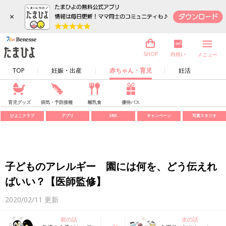
×
内祝い
SHOP
メニュー
TOP
妊娠・出産
赤ちゃん・育児
妊活
育児グッズ
病気・予防接種
離乳食
優待パス
ひよこクラブ
アプリ
SNS
キャンペーン
写真スタジオ
子どものアレルギー 園には何を、どう伝えれ
ばいい？【医師監修】
2020/02/11
更新
前の話
次の話