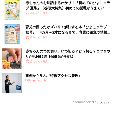
赤ちゃんのお世話まるわかり！『初めてのひよこクラ
私の場合、納豆とレトルトカレーを、常備するようになりまし
ブ 夏号』〈巻頭大特集〉初めての授乳がうまくい
た。平日缶詰の１日の最高級ランチは、400円のレトルトカレ
く！ おっぱい・ミルクの基本と夏のトラブル 解決テ
赤ちゃん・育児
ー、残りご飯、そこにチーズをトッピングしてレンジでチン！そ
ク
れを素早く掻き込みながら、資料を読みながら思考を巡らせる！
育児の困ったがズバリ！解決する本『ひよこクラブ
秋号』 4カ月～2才になるまで、育児に役立つ情報が
強制的に「休憩」がやってくる赤ちゃんとの在宅ワークでは、赤
いっぱい！
赤ちゃん・育児
ちゃんから手が離れた時間にいかに効率よく仕事をするかが、１
日の仕事の進み具合を大きく左右します。一人で堪能できた昼休
みの懐かしさよ。
赤ちゃんのつめ切り、いつ切る？どう切る？コツ＆や
りがちNG2選【保健師が解説】
赤ちゃん・育児
リアル3：あれ、私今、もしかして寝てた？想定外だった
体力のリアル
事例から学ぶ『特権アクセス管理』
理想
PR(KeeperSecurity)
赤ちゃんが寝てる間はゴールデンタイム！お昼寝中、
寝かしつけ
後の数時間はがっつり集中して進めるぞー！
リアル
Recommended by
寝かしつけ30分で終わらせて、21時からは再開すれば２時間く