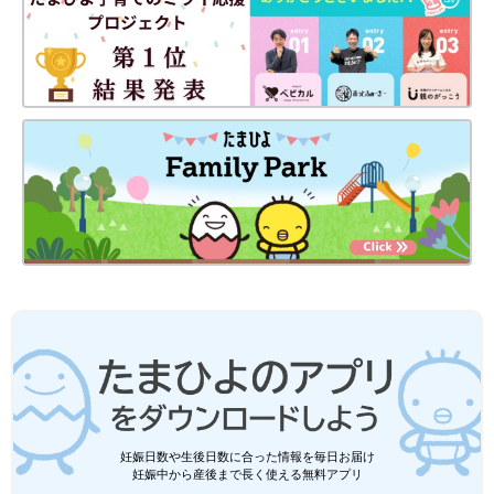
もちゃを考えれば、発達を理解できて一石二鳥、かも！？
仕事仲間には赤ちゃんと在宅ワークであることを事前に伝
える
赤ちゃんとの在宅ワーク、周りの人も「赤ちゃんと働いている
人」と働くのは初めての人が多いはず。事前に赤ちゃんがいるこ
と、授乳やおむつ替え、寝かしつけなどの不確定要素が多く作業
が滞る可能性があることを伝えておくと、コミュニケーションが
円滑になります。オンラインミーティングに登場をさせれば、一
緒に見守りながら子育てをする雰囲気に…？こんな時だからこそ
できるコミュニケーションで、社会の理解も深めていきたいです
ね。
雑談もオンラインで！仲間と繋いで現場を共有
在宅ワークの孤独は、実はみんなが持っているもの。同じような
課題を持った在宅ワーカー（相手に理解があれば子どもがいる、
妊娠日数や生後日数に合った情報を毎日お届け
いないは関係なく）と、作業時間をただただ共有することで、一
妊娠中から産後まで長く使える無料アプリ
気に孤独感が解消します。インターバル（作業50分、休憩10分