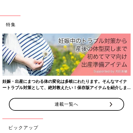
らいは仕事できるかな…ムニャムニャ…え、3時。3時！？？
日中、短時間で集中しながら仕事をしつつ、泣いたら授乳、オム
ツ替え、あやして、時にはおんぶや抱っこをして、としている
特集
と、家から一歩も動いていなくても、思った以上に体力を消耗し
ているようで、ちょっとでも横になろうものならドッと疲れが出
ます。
夜の寝かしつけはもちろん、下手すると昼寝で一緒に寝落ちをし
てしまうことがしばしば。精神鍛錬が足りないのかもしれないと
思いつつ、どうやっても「夜残った仕事をする」のは続けられま
せんでした。
妊娠・出産にまつわる体の変化は多岐にわたります。そんなマイナ
寝かしつけ後の時間は基本的にカウントできない、が個人的な結
ートラブル対策として、絶対教えたい！保存版アイテムを紹介しま
論です。もし起きられたら、自分時間に充てる、くらいに思って
す。
おくのがいいのかも。
連載一覧へ
リアル4：あれ、私めちゃくちゃイライラしてないか？
「誰とも会わずに働きながら子育てをする」のリアル
ピックアップ
理想