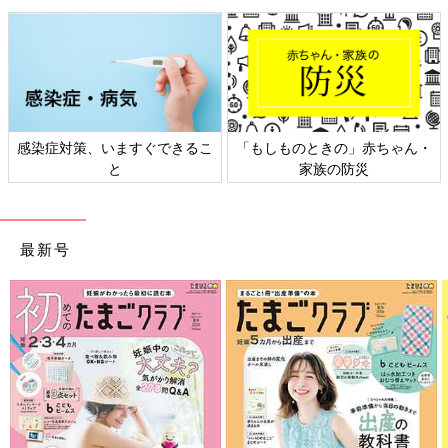
会社でおじさんに囲まれるよりも、変なタイミングで変な指示い
れられるよりも、赤ちゃんとラブラブしながら仕事できる方がハ
ッピーかも！
リアル
赤ちゃんのお世話、仕事、お世話、仕事、お世話、仕事。行った
感染症対策、いますぐできるこ
「もしものときの」赤ちゃん・
り来たりしながらどうにか１日乗り切って振り返る。そして、帰
と
家族の防災
って来た夫に全力で八つ当たり…って、あれ、私めちゃくちゃス
トレスたまってる！
「“孤”育て」という言葉が生まれるくらい、乳幼児を育てている
最新号
親は外との接点が少ないのが現実。勤務時間が９−17時などと決
まっていて、外出がしにくい場合は尚更です。
日中仕事に行って、誰かと大人同士の会話（それがたとえ仕事の
内容だったとしても）をすることが、どれだけストレスを解消し
ていたか、赤ちゃんとリモートワークをして気づいたのでした。
こう乗り切った！赤ちゃんと働くがちょっと楽にな
る対処法