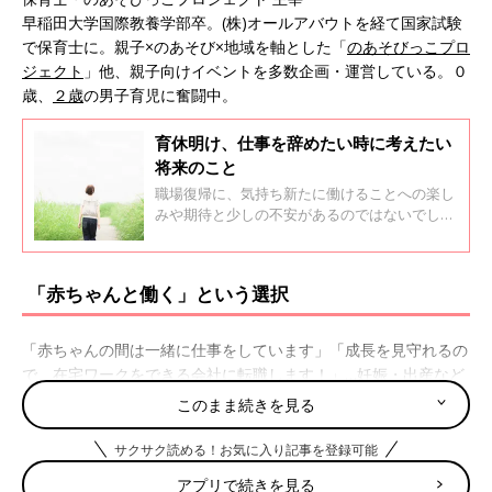
早稲田大学国際教養学部卒。(株)オールアバウトを経て国家試験
で保育士に。親子×のあそび×地域を軸とした「
のあそびっこプロ
ジェクト
」他、親子向けイベントを多数企画・運営している。０
歳、
２歳
の男子育児に奮闘中。
育休明け、仕事を辞めたい時に考えたい
将来のこと
職場復帰に、気持ち新たに働けることへの楽し
みや期待と少しの不安があるのではないでしょ
うか。「仕事と家庭の両立」、「ワークライフ
バランス」等の言葉が日常的に使われるように
なってきましたが、、育休明けにストレスに絶
「赤ちゃんと働く」という選択
えられず、つい仕事をやめたいと思うときもあ
ります。
「赤ちゃんの間は一緒に仕事をしています」「成長を見守れるの
で、在宅ワークをできる会社に転職します！」…妊娠・出産など
のライフステージが変わる時に選んだり、新型コロナウイルスの
このまま続きを見る
影響で在宅ワークを余儀なくされている人も多いのではないでし
ょうか。
サクサク読める！お気に入り記事を登録可能
かくいう私は、第一子出産のタイミングで
保育園
勤務をやめて、
アプリで続きを見る