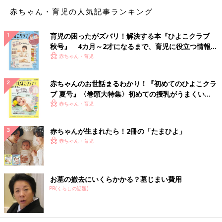
赤ちゃんは横でご機嫌で遊んでて、コーヒー片手にニコニコしな
赤ちゃん・育児の人気記事ランキング
がらパソコンで仕事。「一緒にいられて、仕事もできて、充実し
てて幸せ！」
育児の困ったがズバリ！解決する本『ひよこクラブ
秋号』 4カ月～2才になるまで、育児に役立つ情報が
リアル
いっぱい！
赤ちゃん・育児
まずはメールを確認しよう…と、あれ、泣いてる、どうしたの
ー？ふむ、おっぱいして寝るのね、ふぅ。寝たー！よし、仕事仕
事…と思ったら、お目覚めですか！！仕方ないから遊ぶか、幸せ
赤ちゃんのお世話まるわかり！『初めてのひよこクラ
だなぁかわいいなぁ… よし、集中し始めたから私も仕事…あれ、
ブ 夏号』〈巻頭大特集〉初めての授乳がうまくい
泣いてるぞ。どうしたんだっけ？あれ、もうこんな時間！？ま
く！ おっぱい・ミルクの基本と夏のトラブル 解決テ
赤ちゃん・育児
ク
た、おっぱいかー！！！
赤ちゃんが生まれたら！2冊の「たまひよ」
赤ちゃんのお世話って、予想以上に時間がかかるし、もちろん彼
赤ちゃん・育児
らもせっかく一緒にいるなら遊んでほしい。結果的に、仕事がで
きる時間は赤ちゃん次第になります。
お墓の撤去にいくらかかる？墓じまい費用
それでも、3 カ月くらいまでは寝る時間も長くどうにかなって
PR(くらしの話題)
も、月齢が上がって赤ちゃんが賢くなると、要求も高度になり、
どんどん難しくなっていきます。そしてこちらも、その欲求に応
えてあげたい。かわいい。かわいいんだ…