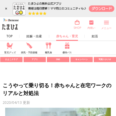
×
内祝い
SHOP
メニュー
TOP
妊娠・出産
赤ちゃん・育児
妊活
育児グッズ
病気・予防接種
離乳食
優待パス
ひよこクラブ
アプリ
SNS
キャンペーン
写真スタジオ
こうやって乗り切る！赤ちゃんと在宅ワークの
リアルと対処法
2020/04/13
更新