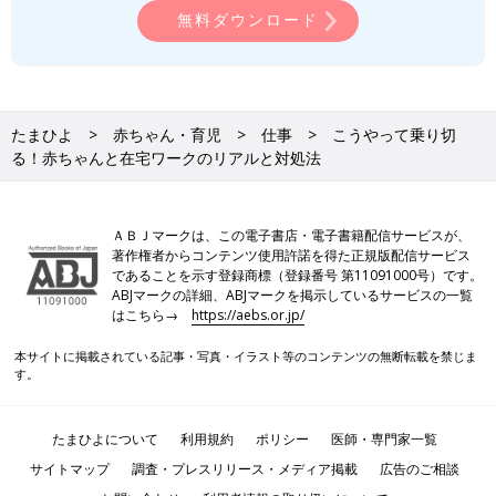
など）を決めてやると、集中力も上がって、雑談欲も満たされて
無料ダウンロード
より効果的ですよ。
筋トレ、ストレッチ。ちょっとした時間で親も体のメンテ
ナンスを！
たまひよ
赤ちゃん・育児
仕事
こうやって乗り切
る！赤ちゃんと在宅ワークのリアルと対処法
産後は体力が落ちています。そこに、子育て×仕事が同時に発生
するのは、本当に過酷。特におんぶや抱っこ、パソコンに向かう
体勢で、肩周りがカチコチになっていきます。在宅ワークだから
ＡＢＪマークは、この電子書店・電子書籍配信サービスが、
こそ、ふとした瞬間にストレッチや筋トレを取り入れると、体も
著作権者からコンテンツ使用許諾を得た正規版配信サービス
ずっと楽に。もしちょっとでも時間が取れたなら、動画を見なが
であることを示す登録商標（登録番号 第11091000号）です。
らヨガやピラティスなんかも取り入れていきたい…！
ABJマークの詳細、ABJマークを掲示しているサービスの一覧
はこちら→
https://aebs.or.jp/
本サイトに掲載されている記事・写真・イラスト等のコンテンツの無断転載を禁じま
合間合間で赤ちゃんとスキンシップ！罪悪感をふっとばせ
す。
相手をしてほしそうな目で見つめられたり、ずっとおんぶをする
たまひよについて
利用規約
ポリシー
医師・専門家一覧
ことになると、「何もしてあげられない自分」に罪悪感がメキメ
キと沸いてきます。そんな時には、お世話のタイミングや休憩の
サイトマップ
調査・プレスリリース・メディア掲載
広告のご相談
タイミングで濃厚スキンシップ！仕事中に数回設けるだけで、赤