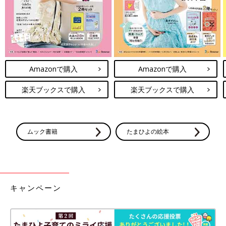
幸せそうに見えて、実は無理難題だらけの赤ちゃんと在宅ワー
ク。２人分の経験を経て、ちょっとでも楽にするために導入した
もの、実践したことを紹介します。
Amazonで購入
Amazonで購入
神器は、おんぶ紐
楽天ブックスで購入
楽天ブックスで購入
在宅ワーク中は、ぐずったらまずおんぶ！が私の場合の鉄則で
す。発達的に見れば、もちろん広々とした床でハイハイをさせて
あげたい。でも、背に腹は変えられぬ！パソコンに向かう場合
は、抱っこ紐よりもおんぶ紐の方が、前側が空いて数段作業が働
ムック書籍
たまひよの絵本
きます。寝かしつけも、相手にしてほしいのぐずりも、親のぬく
もりでとりあえず解決！
成長に合ったおもちゃで、間をもたせる！
キャンペーン
自分で遊べるようになると、親を求めて泣くことも増えてきま
す。そんな時に手渡せるおもちゃを準備しておくと、5分、10分
の作業時間を確保できます。著しい赤ちゃんの進化に合わせたお