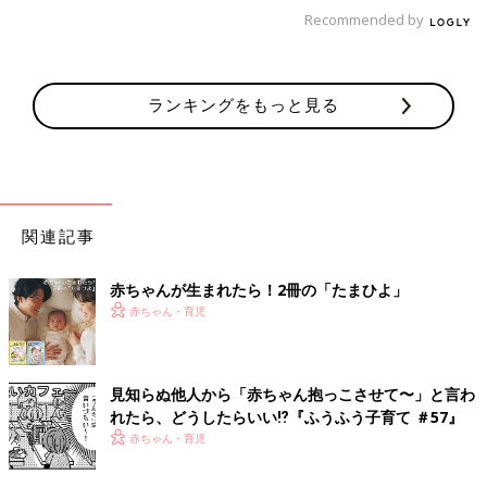
在宅のライティングの仕事が多い私の場合は、寝返りとずりばい
Recommended by
で動き回れるようになってくる、６カ月くらいが「なんとかでき
るかもしれない」の限界ラインでした。
赤ちゃんと在宅ワーク、できる仕事は想定の半分以下、が私のリ
ランキングをもっと見る
アルです。
リアル２：あれ、今日私お昼ご飯食べたっけ？ランチ休憩
のリアル
関連記事
理想
在宅だから、お昼は美味しいものを作ろう！
授乳
もあるし、栄養
赤ちゃんが生まれたら！2冊の「たまひよ」
も考えて〜。食後にコーヒーとおやつも食べちゃおうー！
赤ちゃん・育児
リアル
ご飯が作れる・食べられる＝赤ちゃんから手が離れてる時間。と
いうことは、仕事ができる時間の到来です。12時でも、お腹が空
見知らぬ他人から「赤ちゃん抱っこさせて〜」と言わ
れたら、どうしたらいい⁉︎『ふうふう子育て ＃57』
いていても、両手が空いてる。ということは、とにかく仕事のチ
赤ちゃん・育児
ャンス！例えこのあと腹ペコで死にそうになりながら授乳の時間
を迎える未来が待っていたとしても…