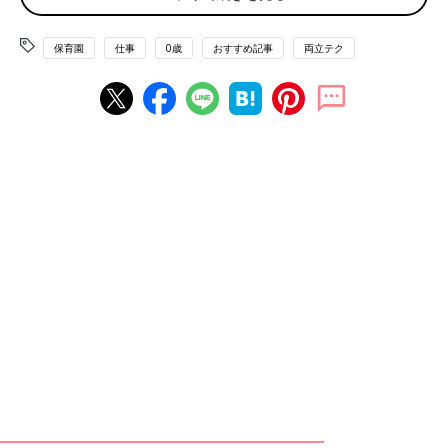
フリーランスの保育士として働くことを決めた一人です。主に在
宅で、子ども関係のライティングや新規事業の立ち上げ、外遊び
イベントの企画運営などの仕事をしており、長男と次男、２人の
保育園
仕事
0歳
おすすめ記事
両立テク
赤ちゃんとの在宅ワークで乗り切ってきました。
子どもと一緒にいられて、さらに自分のキャリアも途切れさせな
い。一見理想的な働き方に見える「赤ちゃんと働く」。
でもどうやったって一筋縄ではいかないんです！一方で、幸せも
確かにここにある。そんな在宅ワークのリアルと、ちょっとでも
楽になる対処法をご紹介します！
「赤ちゃんと働く」理想とリアル
シーン別に赤ちゃんと働く“理想”と“現実”のギャップを見ていき
ましょう。
リアル１：あれ、今日私仕事したっけ？お世話と仕事の両
立のリアル
理想