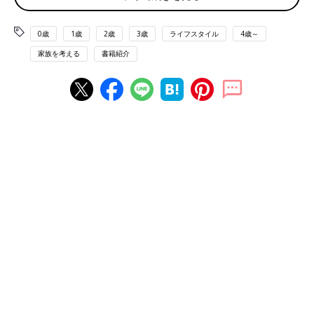
結婚・出産後に自分のセクシュアリティを見直すこ
0歳
1歳
2歳
3歳
ライフスタイル
4歳～
とも
家族を考える
書籍紹介
「自分の恋愛対象は異性である」と、疑うことなく恋愛を経て結
婚に至った人も多い中、小野春さんもそんな人生を歩んできまし
た。
初恋の相手もその後好きになる相手も男の子で、自分が“異性愛
者ではない可能性”があるとは思いつきもしなかったそうです。
ただ、女子高に通っていた頃、ボーイッシュな同級生に恋愛感情
を抱きかけたことがありました。しかし、小野さんは敬虔なカト
リックの家庭のもとで育ったため、同性を好きになることを
〝罪〟だと考えていました。そうした理由もあり、自分から好意
を凍結させて「なかったこと」にしてしまったのです。
その後、社会人になってから、仕事を通じて出会った男性と結婚
した小野さん。20代半ばで長男を出産しました。長男が仮死状態
で生まれたことから、検査や病院通いも多かったそうです。夫は
仕事を理由に家を空けがちになり、逃げ場のない〝孤育て〟がは
じまったのです。頼る人もなく、心配で押しつぶされそうな