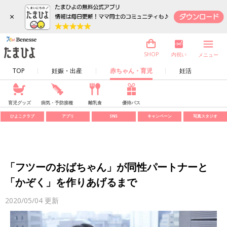
×
内祝い
SHOP
メニュー
TOP
妊娠・出産
赤ちゃん・育児
妊活
育児グッズ
病気・予防接種
離乳食
優待パス
ひよこクラブ
アプリ
SNS
キャンペーン
写真スタジオ
「フツーのおばちゃん」が同性パートナーと
「かぞく」を作りあげるまで
2020/05/04
更新