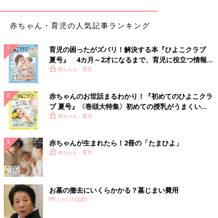
日々。その孤独に追いつめられながら、「私って、そもそもどん
な人間だった？」 「胸のなかで、ずっと引っかかっていた女子
赤ちゃん・育児の人気記事ランキング
校時代の同級生への気持ち。もしかして、私は同性愛者だったり
する可能性があるのだろうか？」と、小野さんはようやく自分の
育児の困ったがズバリ！解決する本『ひよこクラブ
セクシュアリティを見つめ直すことに。まだ今のようなSNSもな
夏号』 4カ月～2才になるまで、育児に役立つ情報が
く、自宅にパソコンがあることも珍しい時代。インターネットを
いっぱい！
赤ちゃん・育児
つかって、おそるおそるレズビアンの友達を探し始めました。そ
して参加したバイセクシュアルの女性が集まる飲み会で、現在の
赤ちゃんのお世話まるわかり！『初めてのひよこクラ
パートナーとなる西川さんと出会いました。西川さんの子どもの
ブ 夏号』〈巻頭大特集〉初めての授乳がうまくい
ような無邪気さは、はじめて会った時から小野さんの「ツボにハ
く！ おっぱい・ミルクの基本と夏のトラブル 解決テ
赤ちゃん・育児
マる」特別なものだったようです。
ク
『母ふたりで“かぞく”はじめました。』の冒頭は、長男が
2歳
の
赤ちゃんが生まれたら！2冊の「たまひよ」
頃、2週間治らずにいた風邪が小野さんにもうつってしまい、高
赤ちゃん・育児
熱で体が思うように動かないシーンから始まります。
そんな小野さんのもとを西川さんが偶然訪ねてきます。驚いた西
川さんは、テキパキとタクシーを呼び、大病院まで2人を連れて
お墓の撤去にいくらかかる？墓じまい費用
行きました。子どもも自分も体調を崩し、頼る人もいないところ
PR(くらしの話題)
に、ステキだと思っていた相手が現れて救ってくれる… 小野さ
んが西川さんに特別な思いを抱く象徴的なエピソードです。