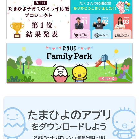
向けた想いがありました。「セクシュアリティがどうあっても、
好きな人ができたときに“結婚かもね？”とあたりまえの未来が想
像できるようになってほしい」
2019年2月14日「結婚の自由をすべての人に」の訴状が全国4カ
所の地方裁判所に、13組の同性カップルによって提出されまし
た。訴訟の名称が「結婚の自由をすべての人に」とされたのにも
深い思いが。手術をせず肉体上の性別移行をしていないトランス
ジェンダーの人は、例え戸籍上は同性どうしの結婚になるとして
も「同性婚」という表現に抵抗があるかもしれません。
求めてい
るのは「独立した2人の大人が、結婚する、あるいは結婚しない
という選択ができる自由を」ということだと小野さんは語りま
す。
同性カップルの母ふたり「もっといろん
な家族があっていい！」
特集「たまひよ 家族を考える」では、子育て
のさまざまな事象を、できるだけわかりやすく
お届けし、少しでも育てやすい社会になるよう
なヒントを探したいと思っています
妊娠日数や生後日数に合った情報を毎日お届け