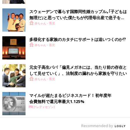
離婚後、長男次男と3人で暮らし始めた小野さん。元夫から養育
スウェーデンで暮らす国際同性婚カップル｡｢子どもは
費はもらえず働きに出ます。
保育園
激戦区だったため、認可保育
無理だ｣と思っていた僕たちが代理母出産で息子を授
園にはすぐに入園できず、保育料が高額な認可外保育園に子ども
かるまで【YouTubeふたりぱぱ】
赤ちゃん・育児
を預けての生活。壊れたエアコンを修理する余裕もなく、石油ス
トーブをつけようにも石油がなく…。そんな小野さん宅にふらり
と現れたのがまたしても救世主・西川さん。テキパキと石油を買
多様化する家族のカタチにサポートは追いつくのか⁉
いに行き、食事を用意。西川さんの娘も一緒に5人で夕食を囲ん
赤ちゃん・育児
でいると、小野さんの長男がこう言ったそうです。
「一緒にいると楽しいね」
元女子高生パパ「偏見メガネには、当たり前の存在と
して見せていく」、法制度の漏れから家族を守りたい
この日をきっかけに西川さん親子がたびたび小野さん宅を訪れる
赤ちゃん・育児
ようになり、やがて5人での同居生活が始まりました。もちろ
ん、悩みもたくさんあったそうです。思春期を迎えた小野さんの
マイルが超たまるビジネスカード！初年度年
長男が、普段は仲のいい西川さんに向かって「俺にあれこれ言う
会費無料で還元率最大1.125%
な！ 親でもないくせに！」と心臓が痛くなるような発言をした
PR(クレディセゾン)
ことも。
けれどもこれは2人が同性カップルだからではなく、ステップフ
ァミリーの多くがぶつかる問題のよう。本で描かれている「家
Recommended by
族」の様子は、全員に血のつながりはなくとも、親どうしが異性