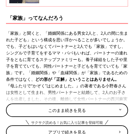
を務める小野春さん。自分がバイセクシュアル
だと自覚したのは、男性パートナーとの結婚、
出産を経た後でした。その後、離婚を経て、同
「家族」ってなんだろう
性パートナーである西川麻実さん（通称麻ちゃ
ん）と3人の子どもと「かぞく」として生活す
るように。
「家族」と聞くと、「婚姻関係にある男女2人と、2人の間に生ま
れた子ども」という構成を思い浮かべることが多いでしょうか。
でも、子どもはいなくてパートナーと2人でも「家族」ですし、
シングルで子育てをするママ・パパもいれば、パートナーの連れ
子をともに育てるステップファミリーも。養子縁組をした子や里
子を育てていても、同性パートナーと子どもを育てていても「家
族」です。「婚姻関係」や「血縁関係」が「家族」であるための
条件ではなく、
どの形が「正解」ということはありません。
『母ふたりで“かぞく”はじめました。』の著者である小野春さん
は女性として生まれ、男性パートナーと結婚して、2人のお子さ
んを出産しました。その後、離婚して女性パートナーの西川麻実
さんと共に暮らすことになり、西川さんのお子さんを含めて3人
このまま続きを見る
の子どもを「母ふたり」で育てることに。
本書には、小野さんが自身のセクシュアリティに気づくまで、男
サクサク読める！お気に入り記事を登録可能
性パートナーとの結婚・離婚、そして西川さんとの同居という約
20年に渡る「かぞく」の物語がつづられています。
アプリで続きを見る