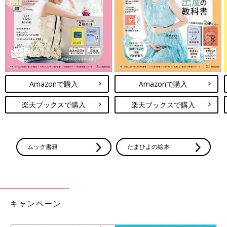
行している地方自治体が増えていますが、これはあくまで「証
明」に過ぎず、同性カップルには「婚姻届を出すか、出さない
か」を選ぶ自由はありません。
「ないもの」とされているだけに、仲間もなかなか見つかりませ
ん。でも、子どもの月齢が近いママ友と集まって子育ての悩みを
互いに話すだけでとなんだかほっとするように、同じような環境
の相手と悩みについて話したいのはLGBTファミリーも同じ。ネ
Amazonで購入
Amazonで購入
ットなどを通じて、子育て中や子どもを持つことを望むLGBTフ
ァミリーと出会う機会が増えた小野さんは、LGBTファミリーが
楽天ブックスで購入
楽天ブックスで購入
ゆるくつながれる団体『にじいろかぞく』を立ち上げます。
2001年にオランダで、世界で初めて同性婚が認められ、2019年
ムック書籍
たまひよの絵本
までに27の国・地域で同性婚が認められるようになりました。そ
んな中、小野さんと西川さんは『にじいろかぞく』の活動の中で
知り合ったある弁護士さんから「同性婚訴訟をやろうと思ってい
る」と声をかけられます。
キャンペーン
以前より日本で同性婚が認められないことに疑問を抱いていた小
野さん、西川さんは原告に加わることに。そこには、自分たちが
同性婚をしたいという想いよりも、若い世代のLGBTの人たちに