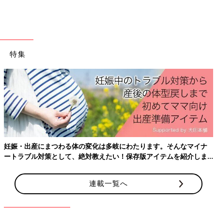
カップルでなくとも、多くの「家族」と変わりないと感じられま
す。
同性カップルはありえないもの？ 受け入れてもら
えないもの？
特集
しかし、同性カップルであるということは、たびたび小野さん・
西川さんの前に壁となって立ちはだかります。例えば、次男が血
尿を出して検査入院となったとき、病院に付き添った西川さんが
入院手続きをしようとすると断られてしまいます。「離婚したお
父さんでもいいから、血縁の親を連れてきてください」と言われ
たのだそうです。互いの子どもたちの学校にも「同性パートナー
と子育てをしている」ということは、なかなか伝えられませんで
妊娠・出産にまつわる体の変化は多岐にわたります。そんなマイナ
した。
ートラブル対策として、絶対教えたい！保存版アイテムを紹介しま
す。
「ケジメ」として結婚式をしようとした際も、困難にぶつかりま
連載一覧へ
した。今でこそLGBTカップルの結婚式に対応している式場も増
えていますが、小野さん・西川さんが結婚式をしようと考えた頃
はまだあまり例がない状況。西川さんの提案で、候補としたいく
つかのホテルの婚礼係に手紙を送ったところ、「前例がないか