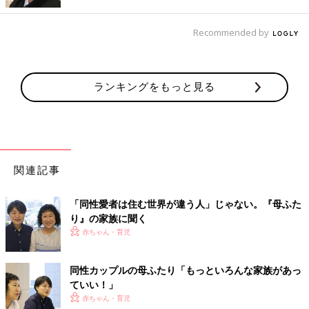
「自分の恋愛対象は異性である」と認識している人の中にも、思
Recommended by
春期の頃、同性にときめいた経験を持つ人は珍しくないのではな
いでしょうか。
自分のセクシュアリティとは生まれたときに認識
したものから絶対にブレないものではなく、思ったよりも幅があ
ったり、少しずつ変化があったりするものなのかもしれません。
ランキングをもっと見る
「一緒にいると楽しい」から、母ふたりの家族が誕
生
関連記事
一方、西川さんは若い頃から自分が同性愛者である自覚があった
といいます。ですが、そのことを否定するかのように彼女も男性
パートナーと結婚。小野さんと長男のピンチを救ったしばらく
「同性愛者は住む世界が違う人」じゃない。『母ふた
後、西川さんは妊娠し、出産。小野さんにも次男が生まれまし
り』の家族に聞く
た。
赤ちゃん・育児
しかし、やがて西川さんは「子どもが生まれて夫の面倒までみて
られない！」と離婚。その1年後に小野さんも、元夫に好きな人
同性カップルの母ふたり「もっといろんな家族があっ
ができたという理由で離婚することに。2人ともセクシュアリテ
ていい！」
ィとは関係ない理由でシングルになりました。
赤ちゃん・育児