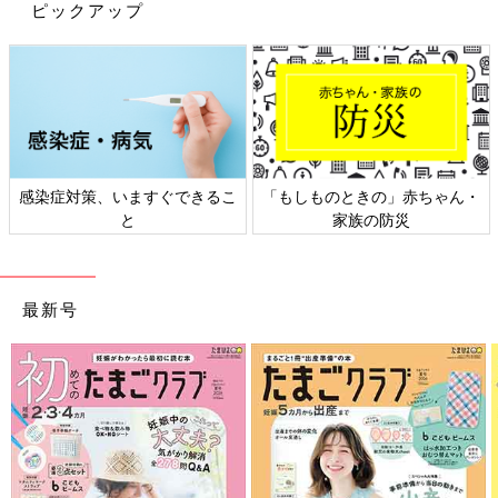
ピックアップ
ら」と断りの返事が届いたホテルも。そんななかいくつかのホテ
ルが「引き受けたい」と申し出てくれました。
さらに、カトリック信者である最愛のお母さんに小野さんがバイ
セクシュアルであること、西川さんを新たなパートナーとするこ
とを受け入れてもらえなかったことは大きな苦しみだったと言い
ます。
惹かれ合ったパートナーが同性だった。そのことが「自分のま
ま、人から大切にされる、受け入れてもらう」ということをとて
感染症対策、いますぐできるこ
「もしものときの」赤ちゃん・
も困難なことにしてしまうのです。
と
家族の防災
セクシュアリティがどうあっても“結婚”を考えられ
る未来に
最新号
『母ふたりで“かぞく”はじめました。』を読んでいると、同性愛
者やバイセクシュアルの方々が苦しむことの一因は「世の中にな
いものとされている」ことなのだと痛感します。「ないものとさ
れている」現れのひとつが、日本では同性カップルの法律上の結
婚が認められていないことでしょう。同性カップルにも「婚姻と
同じ状態である」と証明する同性パートナーシップ証明制度を施