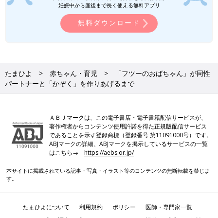
妊娠中から産後まで長く使える無料アプリ
今の「結婚制度」に疑問や怒りを感じるのはLGBT
だけではない
無料ダウンロード
LGBTをカミングアウトしている人が身近にいないと、LGBTの
人が自分とはかけ離れた存在のように思えることも。
小野さんがユーモアを交えながらも、事実や思いを丁寧に書き綴
たまひよ
赤ちゃん・育児
「フツーのおばちゃん」が同性
った『母ふたりで“かぞく”はじめました。』を読むと、LGBTと
パートナーと「かぞく」を作りあげるまで
は何もかもが“特別”な人を指す言葉ではなく、顔や性格の違いと
同じような、人間性とはかかわりのない違いなのだと実感しま
す。それと同時に「自分の意志とは関係なく夫の姓に変えるしか
ＡＢＪマークは、この電子書店・電子書籍配信サービスが、
なかった」「親や周囲からの圧力に焦って結婚してしまった」な
著作権者からコンテンツ使用許諾を得た正規版配信サービス
ど、今の婚姻制度やそれにまつわる社会の流れに疑問や怒りを持
であることを示す登録商標（登録番号 第11091000号）です。
つ人の気持ちに気づくことができます。LGBTファミリーにとっ
ABJマークの詳細、ABJマークを掲示しているサービスの一覧
て幸せな未来とは、すべての人にとって幸せな未来なのではと思
はこちら→
https://aebs.or.jp/
えてきます。
本サイトに掲載されている記事・写真・イラスト等のコンテンツの無断転載を禁じま
次回は、LGBTファミリーを取り巻くさまざまな状況について、
す。
小野さん・西川さんへのインタビューをお届けします。
（文・古川はる香）
たまひよについて
利用規約
ポリシー
医師・専門家一覧