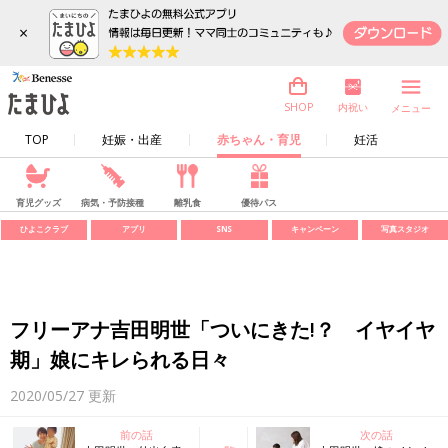
×
内祝い
SHOP
メニュー
TOP
妊娠・出産
赤ちゃん・育児
妊活
育児グッズ
病気・予防接種
離乳食
優待パス
ひよこクラブ
アプリ
SNS
キャンペーン
写真スタジオ
フリーアナ吉田明世「ついにきた!？ イヤイヤ
期」娘にキレられる日々
2020/05/27
更新
前の話
次の話