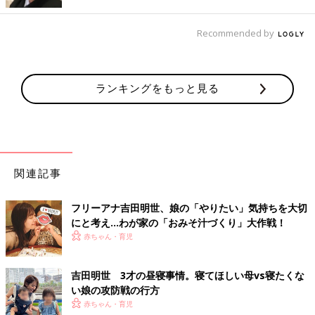
んじゃない〜！」と泣きながらも、お利口さんになってくれたの
です。この作戦に味をしめた私は、「娘のイヤイヤ期もこれで乗
り越えられるんじゃない？」と思っていました。がしかし…いざ
Recommended by
娘に「吉田チナイちゃんだね！」と言うと、「はぁーーい！」と
元気よく手を挙げ、むしろその名前を気に入ってるではありませ
んか。ずこーっ。
ランキングをもっと見る
娘の寝顔を見ながら、毎日反省。これからも頑張り
ます！
そんなわけで、まだまだ始まったばかりのイヤイヤ期。子どもの
関連記事
成長にとって大切なことであると頭ではわかっていても、時に感
情的になってしまう自分にがっかりし、自信をなくしてしまう
フリーアナ吉田明世、娘の「やりたい」気持ちを大切
日々。イヤイヤ期を乗り越えてきたすべてのお母さんを、尊敬し
にと考え…わが家の「おみそ汁づくり」大作戦！
ます！そして、私もできれば早くそちら側に行きたい！(笑)
赤ちゃん・育児
今日もいつものように、娘のいとおしい寝顔を見て娘にキツく当
たってしまったことを反省し、きっとまた明日の朝、寝ぼけて甘
吉田明世 3才の昼寝事情。寝てほしい母vs寝たくな
えてくる娘の頭をなでながら、1日笑顔で頑張ろうと思うのだろ
い娘の攻防戦の行方
うな。
赤ちゃん・育児