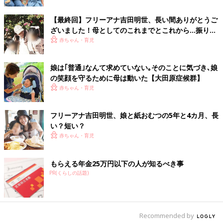
ちなみに、娘が「ちない」「イヤ」連発して、イヤイヤ期である
【最終回】フリーアナ吉田明世、長い間ありがとうご
と気づいたのは、4月14日、私の32才の誕生日の朝のこと。娘か
ざいました！母としてのこれまでとこれから…振り返
らのパンチの効いた誕生日プレゼントとなりました。でも、母に
ってみて思うこと
赤ちゃん・育児
とっては成長は何よりものプレゼント！さぁ、イヤイヤ期、乗り
きるぞ！
娘は｢普通｣なんて求めていない｡そのことに気づき､娘
の笑顔を守るために母は動いた【大田原症候群】
文／吉田明世 構成／ひよこクラブ編集部
赤ちゃん・育児
32才の誕生日がお子さんの「イヤイヤ記念日」となった吉田明世
さん。どんな大変さも、子どもの成長と思えば乗りきれる…かも
フリーアナ吉田明世、娘と紙おむつの5年と4カ月、長
しれません。長く続くイヤイヤ期はママ・パパにとって大きな試
い？短い？
練。時にはイライラすることもあるかもしれませんが、「名前変
赤ちゃん・育児
更作戦」などさまざまな方法を試しつつ、適度に息抜きしながら
乗り越えられるといいですね！
もらえる年金25万円以下の人が知るべき事
吉田明世（よしだあきよ）
PR(くらしの話題)
Profile
1988年生まれ。2018年5月に女の子を出産。TBSのアナウンサー
を経て、19年にフリーとなり、テレビ・ラジオ・イベントなど幅
Recommended by
広く活動中。現在は『THE TRAD』（TOKYO FM毎週月曜～木曜