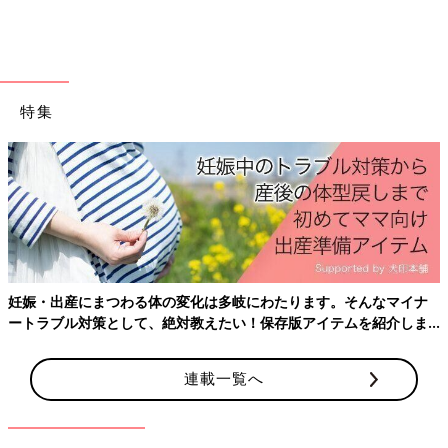
15時～）にレギュラー出演中。
前の話
次の話
吉田明世・外出自粛
一覧
吉田明世・娘のイヤイ
中に悟った6つの教
ヤ期に試行錯誤、「修
訓、わが家の場合
行のような日々」次々
特集
作戦を実行
妊娠・出産にまつわる体の変化は多岐にわたります。そんなマイナ
ートラブル対策として、絶対教えたい！保存版アイテムを紹介しま
す。
連載一覧へ