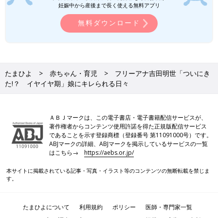
妊娠中から産後まで長く使える無料アプリ
無料ダウンロード
たまひよ
赤ちゃん・育児
フリーアナ吉田明世「ついにき
た!？ イヤイヤ期」娘にキレられる日々
ＡＢＪマークは、この電子書店・電子書籍配信サービスが、
著作権者からコンテンツ使用許諾を得た正規版配信サービス
であることを示す登録商標（登録番号 第11091000号）です。
ABJマークの詳細、ABJマークを掲示しているサービスの一覧
はこちら→
https://aebs.or.jp/
本サイトに掲載されている記事・写真・イラスト等のコンテンツの無断転載を禁じま
す。
たまひよについて
利用規約
ポリシー
医師・専門家一覧