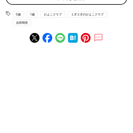
か、ダメな母親だなぁという意味が込められているように聞こ
え、言われるたびにちょっと落ち込みます。(笑)
0歳
1歳
ひよこクラブ
１才２才のひよこクラブ
吉田明世
娘にキレられるたびに心を無にし、 “娘が納得いくまで挑戦する
永遠とも感じられる時間”をはりつけたような笑顔で過ごすよう
心がけているのですが、仕事の時間が迫っているときなどは余裕
がなくなり、気づけば鬼の形相に。
効果テキメン技「名前変更作戦」を実行したけれ
ど…