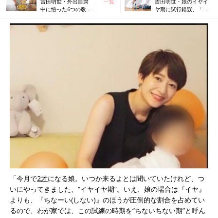
吉田明世・外出自粛
一覧
吉田明世・娘のイヤイ
中に悟った6つの教
ヤ期に試行錯誤、「修
訓、わが家の場合
行のような日々」次々
作戦を実行
「今月で
2才
になる娘。いつか来るよとは聞いていたけれど、つ
いにやってきました、“イヤイヤ期”。いえ、娘の場合は『イヤ』
よりも、『ちなーい(しない)』のほうが圧倒的な割合を占めてい
るので、わが家では、この試練の時期を“ちないちない期”と呼ん