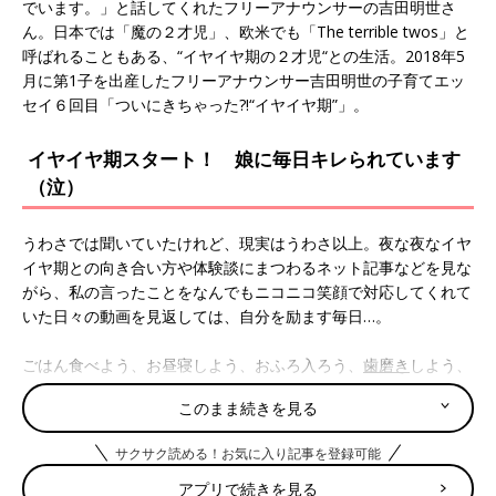
でいます。」と話してくれたフリーアナウンサーの吉田明世さ
ん。日本では「魔の２才児」、欧米でも「The terrible twos」と
呼ばれることもある、“イヤイヤ期の２才児“との生活。2018年5
月に第1子を出産したフリーアナウンサー吉田明世の子育てエッ
セイ６回目「ついにきちゃった?!“イヤイヤ期”」。
イヤイヤ期スタート！ 娘に毎日キレられています
（泣）
うわさでは聞いていたけれど、現実はうわさ以上。夜な夜なイヤ
イヤ期との向き合い方や体験談にまつわるネット記事などを見な
がら、私の言ったことをなんでもニコニコ笑顔で対応してくれて
いた日々の動画を見返しては、自分を励ます毎日…。
ごはん食べよう、お昼寝しよう、おふろ入ろう、
歯磨き
しよう、
など、こちらが提案することはことごとく「ちなーい。」と拒否
このまま続きを見る
をするのに、服を着たり、靴を履いたり、水筒のふたを閉めた
り、自分でやりたいと思ったことを少しでも私が手伝おうとする
サクサク読める！お気に入り記事を登録可能
と「ママ、ちーなーいーのーー！もぉー！(怒)」とお怒りの様
子。(この、「もぉー」はどこで覚えたのでしょうか。なんだ
アプリで続きを見る