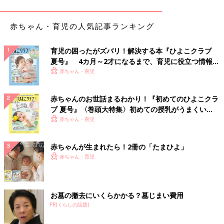
赤ちゃん・育児の人気記事ランキング
育児の困ったがズバリ！解決する本『ひよこクラブ
夏号』 4カ月～2才になるまで、育児に役立つ情報が
そんなイヤイヤ期も、子ども一人一人全然違うものだなと感じた
いっぱい！
赤ちゃん・育児
のは、おいっ子の存在でした。間もなく3才を迎える私の姉の息
子は、娘とちょうど
1才
差。そのため、妊娠中から、子育てのこ
赤ちゃんのお世話まるわかり！『初めてのひよこクラ
となど、姉のほうが一足早く経験するため、なにかと参考にさせ
ブ 夏号』〈巻頭大特集〉初めての授乳がうまくい
てもらえることが多いのです。そんなおいっ子にも、一年ほど前
く！ おっぱい・ミルクの基本と夏のトラブル 解決テ
赤ちゃん・育児
にイヤイヤ期がやってきました。(終わったのはつい最近。そう
ク
考えると娘は…まだまだ続くのか。泣)
赤ちゃんが生まれたら！2冊の「たまひよ」
赤ちゃん・育児
同じく、ごはんを食べるのはイヤ！遊びを止めるのはイヤ！着替
えるのはイヤ！と典型的なイヤイヤ期を迎えていたのです。何を
言っても納得いかない、そんな時、おいっ子にとっておばさんで
ある私が使う最終手段は「そんなにイヤイヤ言うなら今日からも
お墓の撤去にいくらかかる？墓じまい費用
う、"岡田(仮名)イヤダくん"だね！」…そうです。名前変更作戦
PR(くらしの話題)
です。これは、おいっ子にはなぜか効果テキメンで、「イヤダく