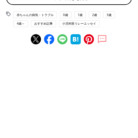
そんな時にはぜひクリニックの看護師や事務スタッフなどに聞い
てみてください。医師の説明ではわからなかったことや困ったこ
赤ちゃんの病気・トラブル
0歳
1歳
2歳
3歳
と、日ごろ気になっていることや心配事をちょっと話してみてく
4歳～
おすすめ記事
小児科医リレーエッセイ
ださい。スタッフがお力になれることがあるかもしれません。
また、お話いただいた中にはいろいろなヒントがあることもあ
り、その後の正確な診断や個別の対応、よりわかりやすい説明に
つなげることができます。
困ったときや心配なときは、追い詰められる前に相
談してください
うちのクリニックで、スタッフへの質問や相談事でよく聞かれる
ことがあります。そんな話題をいくつか紹介します。
【その１】この症状で受診したほうがいいですか？
これは新型コロナ感染症が流行してからさらに増えている質問で
すが、実はそれ以前から電話でのお問い合わせの中でもかなり多
いものです。