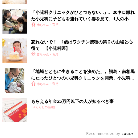
・子宮頸がんワクチンの場合／接種にふみきれない
などです。また、定期接種以外での追加接種が推奨されている、
「小児科クリニックがひとつもない…」。20キロ離れ
三種混合（DTP）・不活化ポリオワクチンの未接種や、留学や寮
た小児科に子どもを連れていく姿を見て、1人の小児
生活をする場合に推奨されている髄膜炎菌ワクチンについては情
科医の決意
赤ちゃん・育児
報を知らない保護者も多いようです。お父さん世代には麻疹風疹
混合ワクチンの接種歴の不明が目立ちます。
忘れないで！ 1歳はワクチン接種の第２の山場と心
得て 【小児科医】
これらのワクチンについて紹介、説明しスケジューリングするこ
赤ちゃん・育児
とも小児科スタッフの仕事です。
赤ちゃんの鼻水で受診したときに、小学生のお兄ちゃんも、お父
さんのワクチンも相談してみてください。家族、地域、社会
「地域とともに生きることを決めた」。福島・南相馬
が“ワクチンで防げる病気（VPD）はワクチンで防ぐ！”ことが大
にたったひとつの小児科クリニックを開業、小児科医
切です。小児科はそのお手伝いをします。
の現在と未来
赤ちゃん・育児
ネット検索では、あなたやあなたのお子さんにフィ
もらえる年金25万円以下の人が知るべき事
ットする情報は見つけにくい
PR(くらしの話題)
長く続く少子化の現代、身近に小さな子どもがいないまま親にな
り、祖父母や曾祖父母の世代ですら自らの子育て経験は2人程度
Recommended by
が多くなり、まわりに頼りになる相談相手もいないことがほとん