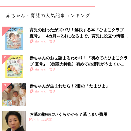
これに対する答えはほとんどが「ご心配でしたら受診してくださ
い」となります。
そして、その受診先と受診のタイミングの相談にのっています。
赤ちゃん・育児の人気記事ランキング
患者さんの月齢・年齢、症状、経緯、緊急性、家庭環境、保護者
の様子、住んでいる地域の医療事情、等を総合してお伝えしてい
育児の困ったがズバリ！解決する本『ひよこクラブ
ます。
夏号』 4カ月～2才になるまで、育児に役立つ情報が
いっぱい！
赤ちゃん・育児
たとえば、2カ月の乳児と
2才
の幼児の発熱に対しての危機感はま
ったく違います。うちの小児科で対応可能な症状や処置について
赤ちゃんのお世話まるわかり！『初めてのひよこクラ
もそれぞれ違いますし、小児科ではなく先にほかの科を受診した
ブ 夏号』〈巻頭大特集〉初めての授乳がうまくい
ほうがいい症状や日時もあります。相談がきた時間によっては夜
く！ おっぱい・ミルクの基本と夏のトラブル 解決テ
赤ちゃん・育児
間救急や休日診療の紹介がいい場合もあります。
ク
これらはすべてケース・バイ・ケースで、判断するための知識と
情報を多めに持っているのが小児科であり、生活に密着して相談
赤ちゃんが生まれたら！2冊の「たまひよ」
にのれるのがスタッフです。
赤ちゃん・育児
困った時やどうしても心配な時は、あまり追い詰められないうち
に相談してほしいと思います。
お墓の撤去にいくらかかる？墓じまい費用
【その２】ワクチンのスケジュールは？ このワクチンは打った
PR(くらしの話題)
ほうがいいですか？など