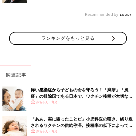
ワクチン関連の質問も多く寄せられます。ここ数年で日本のワク
チン状況はとてもよくなり、（多少の混乱があっても）ほかの先
Recommended by
進国と同じぐらいになりました。
生後2カ月になったらすぐに開始し、複数のワクチンを同時に接
種するというスケジュールも浸透してきていると感じます。
ランキングをもっと見る
2020年10月からはロタワクチンも定期接種になる予定です。子
どものワクチンは小児科で最新のスケジュールを組み、最適な時
期に接種していただきたいと思います。
現在就学前くらいのお子さんは比較的きちんと接種してあること
が多いのですが、それよりも大きなお子さんや中学生、高校生、
関連記事
大学生、成人は、情報の不足や混乱により接種しそびれている場
合があります。また、ワクチンによっては近年になってから国内
怖い感染症から子どもの命を守ろう！「麻疹」「風
認可されたり安定供給できるようになったために接種可能となっ
疹」の排除国である日本で、ワクチン接種が大切な理
たものもあります。よくみられる接種がもれている例を紹介しま
由とは？【小児科医】
赤ちゃん・育児
す。
・Ｂ型肝炎ワクチンの場合／未接種
・おたふくワクチン・
水ぼうそう
ワクチンなどの場合／未接種も
「ああ、実に困ったことだ」小児科医の嘆き。繰り返
されるワクチンの供給停滞。接種率の低下によって心
しくは1回のみで終了
配されること【小児科医】
赤ちゃん・育児
・日本脳炎ワクチンの場合／年齢相応の回数が終了していない