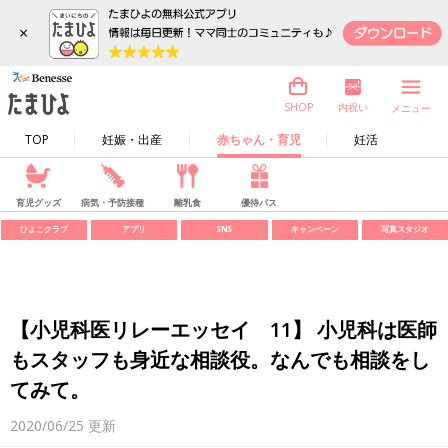
×
内祝い
SHOP
メニュー
TOP
妊娠・出産
赤ちゃん・育児
妊活
育児グッズ
病気・予防接種
離乳食
優待パス
ひよこクラブ
アプリ
SNS
キャンペーン
写真スタジオ
【小児科医リレーエッセイ 11】 小児科は医師
もスタッフも身近な相談役。なんでも相談をし
てみて。
2020/06/25
更新