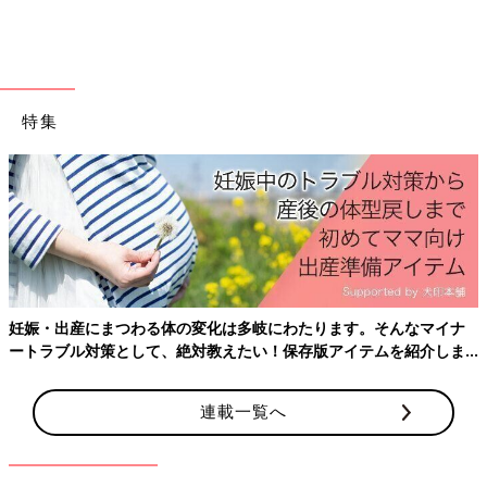
どです。
わからない事はネットで探せますが、大量の情報のなかどれが正
解か指し示すものもなく、どうしても自分が見たいもの、あって
ほしい方向性、の情報ばかり拾ってしまいがちなようです。
それはポジティブで元気が出る方向だけでなく、ネガティブな方
特集
向にも傾きます。ネットや書物、テレビなどの情報はマスに向け
た情報であり、あなたのお子さんやあなた個人に向けたものでは
なく、膨大な情報の中から必要なものを自身で選ぶのはとても大
変です。
小児科医、小児科スタッフは子どもの健康を軸に、‟個別”で‟現実
的”な子育て全般のお手伝いができるところです。あなたのお子
さん自身を診て、抱っこして、あなたの心配や相談にのり、楽し
い子育てをサポートしたいと思っています。
妊娠・出産にまつわる体の変化は多岐にわたります。そんなマイナ
あなたのお子さんの小児科を目いっぱい活用してみませんか。
ートラブル対策として、絶対教えたい！保存版アイテムを紹介しま
す。
文／太田まり子先生
（おおた小児科 看護師長）
連載一覧へ