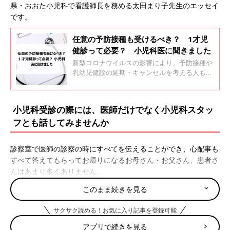
県・おおた小児科で看護師長を務める太田まり子先生のエッセイ
です。
任意の予防接種も受けるべき？ 1才児
健診って必要？ 小児科医に聞きました
新型コロナウイルスの影響により、予防接種や
乳幼児健診の延期・キャンセルを考える人も多
いよう。けれど、どちらも赤ちゃんのすこやか
な成長を守るためには不可欠で、日本小児科学
会では「予防接種や乳幼児健診を回避するデメ
小児科受診の際には、医師だけでなく小児科スタッ
リットは大きい」（日本小児科学会HP「新型
フとも話してみませんか
コロナウイルス感染症に関するQ&A」2020年5
月13日更新より）としています。それぞれにつ
いて、月齢別に気になることを小児科医の若江
診察室で医師の診察の時にすべてを伝えることができ、心配事も
恵利子先生に聞きました。
すべて答えてもらってお帰りになるお母さん・お父さん、患者さ
んはあまり多くありません。
とくに、混んでいて待っている人がたくさんいたり、体調が悪い
このまま続きを見る
お子さんが機嫌悪くて大泣きしたり、反対にはしゃいでじっとし
ていられなかったり、連れてきた兄弟姉妹がけんかし始めた
サクサク読める！お気に入り記事を登録可能
り･･･などのことがあると、ゆっくり医師の説明が聞けないこと
アプリで続きを見る
も多いと思います。