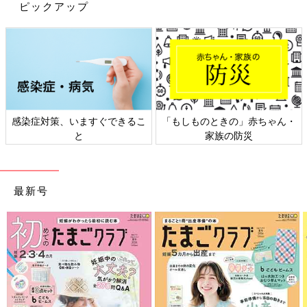
ピックアップ
東京女子医科大学看護短期大学卒業。東京女子医科大学付属心臓
血圧研究所小児科勤務
子育て期間を経て、2000年に現職。2003年 病児保育室ミルキー
併設。外来小児科学会会員。「専業主婦（と呼ばれる立場で）と
して過ごした10年以上の年月は、現在、仕事にも人間関係にもい
感染症対策、いますぐできるこ
「もしものときの」赤ちゃん・
きています」。
と
家族の防災
前の話
次の話
【小児科医リレーエ
一覧
【小児科医リレーエッ
ッセイ 10】絵本に
セイ 12】 忘れない
最新号
は不思議な力がある
で。小児科医・スタッ
んです。家族みんな
フは「チーム育児」の
で寝転がって読んで
一員です
みよう