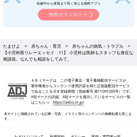
妊娠中から産後まで長く使える無料アプリ
無料ダウンロード
たまひよ
赤ちゃん・育児
赤ちゃんの病気・トラブル
【小児科医リレーエッセイ 11】 小児科は医師もスタッフも身近な
相談役。なんでも相談をしてみて。
ＡＢＪマークは、この電子書店・電子書籍配信サービスが、
著作権者からコンテンツ使用許諾を得た正規版配信サービス
であることを示す登録商標（登録番号 第11091000号）です。
ABJマークの詳細、ABJマークを掲示しているサービスの一覧
はこちら→
https://aebs.or.jp/
本サイトに掲載されている記事・写真・イラスト等のコンテンツの無断転載を禁じま
す。
たまひよについて
利用規約
ポリシー
医師・専門家一覧