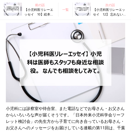
前の話
次の話
【小児科医リレーエ
一覧
【小児科医リレーエッ
ッセイ 10】絵本に
セイ 12】 忘れない
は不思議な力がある
で。小児科医・スタッ
んです。家族みんな
フは「チーム育児」の
で寝転がって読んで
一員です
みよう
小児科には診察室や待合室、また電話などでお母さん・お父さん
からいろいろな声が届くそうです。「日本外来小児科学会リーフ
レット検討会」の先生方から子育てに向き合っているお母さん・
お父さんへのメッセージをお届けしている連載の第11回は、千葉