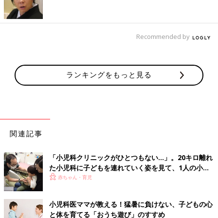
デジタルの体験は、実体験が伴ったものに限定して
Recommended by
――緊急事態宣言が解除されたとはいえ、コロナ前より外出の機
会は減っています。そのため、どうしてもスマホ・タブレットで
遊ばせる時間が増えてしまうと、悩むママやパパもいます。スマ
ランキングをもっと見る
ホ・タブレットとは、今後どのようにつき合っていけばいいでし
ょうか。
高橋 スマホ・タブレットは使い方によってはとても便利なもの
ですから、「絶対に子どもに使わせないで」というつもりはあり
ません。
関連記事
でも、デジタルの世界は仮想空間で、実生活と結びついていませ
ん。「仮想空間での出来事は、実際の体験の代わりにはならな
「小児科クリニックがひとつもない…」。20キロ離れ
い」ということは決して忘れないでおいてください。
た小児科に子どもを連れていく姿を見て、1人の小児
たとえば、動物園で実際にゾウを見たことがある子に、「ゾウさ
科医の決意
赤ちゃん・育児
んのお耳は大きくて、うちわみたいで、風がビュンってきたよ
ね」などと話しかけがら、スマホの中のゾウの動画を見せるのは
小児科医ママが教える！猛暑に負けない、子どもの心
OKです。
と体を育てる「おうち遊び」のすすめ