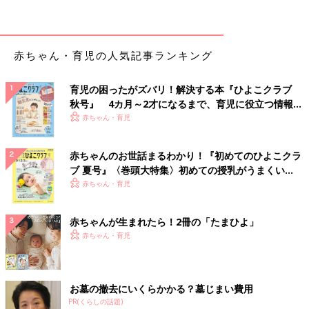
――同年代のお友だちと遊ばせたいけれど、濃厚接触のリスクを
考えると…と悩むママやパパも多いです。お友だち遊びについて
はいかがでしょうか。
赤ちゃん・育児の人気記事ランキング
高橋 社会性やコミュニケーション力、適応力、共感力を身につ
育児の困ったがズバリ！解決する本『ひよこクラブ
けるためには、子ども同士で自由に遊ぶ時間が欠かせません。そ
秋号』 4カ月～2才になるまで、育児に役立つ情報が
れはウィズコロナの新しい生活であっても、なくてはならないも
いっぱい！
赤ちゃん・育児
のです。
大人にとって、経済活動が感染対策とともに不可欠であるのと同
じように、子どもたちにとっては子ども同士での遊びは不可欠な
赤ちゃんのお世話まるわかり！『初めてのひよこクラ
ブ 夏号』〈巻頭大特集〉初めての授乳がうまくい
ものです。
く！ おっぱい・ミルクの基本と夏のトラブル 解決テ
赤ちゃん・育児
ですから、大いにお友だちと遊ばせてあげてください。風邪や
イ
ク
ンフルエンザ
と同じように、感染症対策をしっかり行えば、外遊
びも、お友だち遊びも怖いものではない、というのが私の意見で
赤ちゃんが生まれたら！2冊の「たまひよ」
す。
赤ちゃん・育児
ところで、子どもが感染症にかかる原因のひとつが一緒に住む家
族からの感染。ママやパパをはじめとする同居する大人が、外か
お墓の撤去にいくらかかる？墓じまい費用
ら新型コロナウイルスを持ち込まないように感染予防を行うこと
PR(くらしの話題)
も重要です。