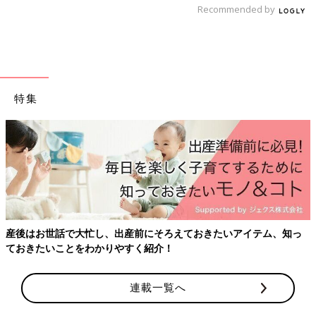
元気になりましょう
Recommended by
――新型コロナウイルスへの脅威によって、生活のしかたがそれ
までとガラリと変わり、大人でもとまどうことばかりです。こう
した変化は、子どもの心にどのような影響を与えるのでしょう
か。
特集
高橋 子どもたちの心は、大人よりもしなやかで強いと思いま
す。苦境から立ち直る力も同じです。それに、子どもは経済の心
配をする必要もありませんよね。ママやパパが心配するほど、コ
ロナ禍による直接的なダメージは大きくないのではないでしょう
か。
一方、子どもの心に悪影響を与えるのは、コロナ禍による大人の
イライラや不安のとばっちりを受けたときでは。残念ながら、自
粛ムードが長引く中で、虐待に苦しむ子どものたちも増えている
産後はお世話で大忙し、出産前にそろえておきたいアイテム、知っ
のです。
ておきたいことをわかりやすく紹介！
いちばん身近にいて、頼りにしているママやパパが元気がなかっ
たり、不安気な顔をしたりしていると、そのマイナス感情はダイ
レクトに子どもに影響します。
連載一覧へ