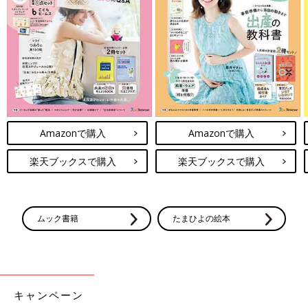
Amazonで購入
Amazonで購入
楽天ブックスで購入
楽天ブックスで購入
ムック書籍
たまひよの絵本
子どものチカラを信じましょう 小児科医のぼくが伝えたい 子育
キャンペーン
ての悩み解決法