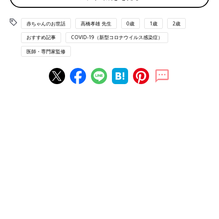
緒の数ヶ月。一番大変だったのは、やはり食事
ではないでしょうか。夫にも協力してもらい、
赤ちゃんのお世話
高橋孝雄 先生
0歳
1歳
2歳
冷凍食品やテイクアウトも活用して乗り切った
外遊び、お友だち遊びは、ウィズコロナの生活でも
日々。この期間の我が家の食卓事情について、
おすすめ記事
COVID-19（新型コロナウイルス感染症）
なくしてはいけないもの
お伝えします。
医師・専門家監修
――公園が使えるようになるなど、外遊びがしやすい環境が戻り
つつありますが、感染が心配で外遊びを控えている家庭も少なく
ありません。ウィズコロナの外遊びについて、先生の考えを教え
てください。
高橋先生（以下敬称略） 新型コロナウイルスは今まで世界のだ
れもが経験したことのない新しいウイルスです。専門家がいろい
ろな意見を述べていますが、「これが正解」という対処法は残念
ながら今のところありません。
一方、ずっと家に閉じこもっていることが、子どもにとっていい
ことではないのは確かです。外で自由に遊ぶことは、子どもの自
然な欲求で、すこやかな成長と発達のために必須のことです。子
どもも、そしてママ・パパも、体調が悪くないのなら、積極的に
外遊びをさせてあげてください。