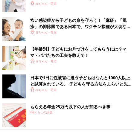
反対に、本物のゾウを見たことがない子に「ゾウって耳が大きい
赤ちゃん・育児
んだよ」と説明しながら、ゾウの動画を見せるのはおすすめでき
ません。実体験を伴っていない映像は子どもの心に響かず、想像
力をはぐくむことができないからです。
怖い感染症から子どもの命を守ろう！「麻疹」「風
疹」の排除国である日本で、ワクチン接種が大切な理
由とは？【小児科医】
赤ちゃん・育児
――ゲームをしているとおとなしいからと、幼児期からゲーム機
を与えてしまうこともあります。ゲームについては、先生はどの
ように考えますか。
【年齢別】子どもにお片づけをしてもらうには？マ
マ・パパたちの工夫を教えて！
高橋 テレビゲーム・ネットゲームは、スマホ・タブレットで見
赤ちゃん・育児
る映像と同じく疑似体験です。すべての疑似体験は実体験を踏ま
えて行うべき、というのが私の考えです。実際に野球をしたこと
日本で1日に性被害に遭う子どもはなんと1000人以上
がある子なら、野球ゲームをしたときに、実体験に基づいて充実
と試算されている。 子どもを守る方法をふらいと先
感を味わうことができるでしょう。でも、実体験がない子にとっ
生に聞く【小児科医】
赤ちゃん・育児
ては、ただの勝ち負け、駆け引きにすぎないからです。
バーチャルな遊びを子どもにさせる前に、「この子は、このこと
を実際に体験したことがあったか？」ということを考えて、判断
もらえる年金25万円以下の人が知るべき事
してみてはいかがでしょうか。
PR(くらしの話題)
子どもの心はしなやかで強い。まずはママやパパが