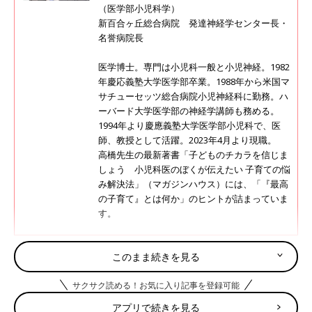
（医学部小児科学）
新百合ヶ丘総合病院 発達神経学センター長・
名誉病院長
医学博士。専門は小児科一般と小児神経。1982
年慶応義塾大学医学部卒業。1988年から米国マ
サチューセッツ総合病院小児神経科に勤務。ハ
ーバード大学医学部の神経学講師も務める。
1994年より慶應義塾大学医学部小児科で、医
師、教授として活躍。2023年4月より現職。
高橋先生の最新著書「子どものチカラを信じま
しょう 小児科医のぼくが伝えたい 子育ての悩
み解決法」（マガジンハウス）には、「『最高
の子育て』とは何か」のヒントが詰まっていま
す。
このまま続きを見る
コロナの影響で1日5回、子どもたちと食
卓を囲む！
サクサク読める！お気に入り記事を登録可能
新型コロナウイルスの影響により、子どもの保
アプリで続きを見る
育園は登園自粛に。子どもたちと毎日24時間一