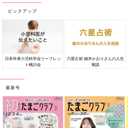
コロナ禍でもすこやかに成長してほしいと願うのなら、まずはマ
マやパパが元気を出すことです。そしてお子さんとの時間を楽し
ピックアップ
んでください。
それが、ウィズコロナの育児でいちばん大切なことだと思いま
す。
お話・監修／高橋孝雄先生
聞き手／東裕美、ひよこクラブ編集部
ウィズコロナの生活は始まったばかり。不安や心配を感じずに過
日本外来小児科学会リーフレッ
六星占術 細木かおりさんの人生
ごすことは難しいかもしれませんが、子どもの生きる力を信じま
ト検討会
相談
しょう。そして、親子ともに笑顔で過ごせる時間を作ることが大
切です。
最新号
2020年6月25日に発売された高橋先生の著書