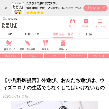
×
内祝い
SHOP
メニュー
TOP
妊娠・出産
赤ちゃん・育児
妊活
育児グッズ
病気・予防接種
離乳食
優待パス
ひよこクラブ
アプリ
SNS
キャンペーン
写真スタジオ
【小児科医提言】外遊び、お友だち遊びは、ウ
ィズコロナの生活でもなくしてはいけないもの
2020/07/19
更新