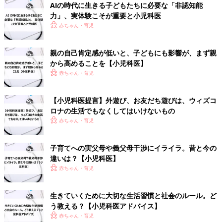
AIの時代に生きる子どもたちに必要な「非認知能
力」、実体験こそが重要と小児科医
赤ちゃん・育児
親の自己肯定感が低いと、子どもにも影響が、まず親
から高めることを【小児科医】
赤ちゃん・育児
【小児科医提言】外遊び、お友だち遊びは、ウィズコ
ロナの生活でもなくしてはいけないもの
赤ちゃん・育児
子育てへの実父母や義父母干渉にイライラ。昔と今の
違いは？【小児科医】
赤ちゃん・育児
生きていくために大切な生活習慣と社会のルール。ど
う教える？【小児科医アドバイス】
赤ちゃん・育児