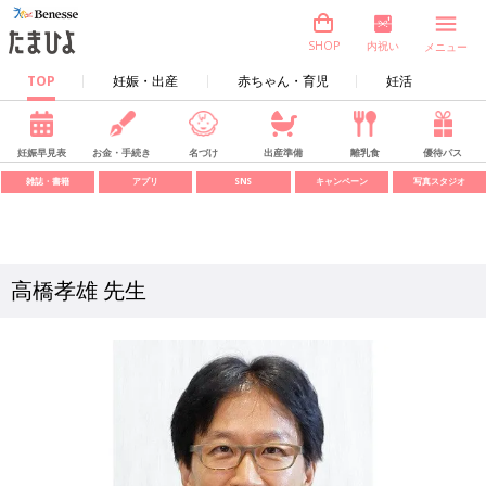
内祝い
SHOP
メニュー
TOP
妊娠・出産
赤ちゃん・育児
妊活
妊娠早見表
お金・手続き
名づけ
出産準備
離乳食
優待パス
雑誌・書籍
アプリ
SNS
キャンペーン
写真スタジオ
高橋孝雄 先生