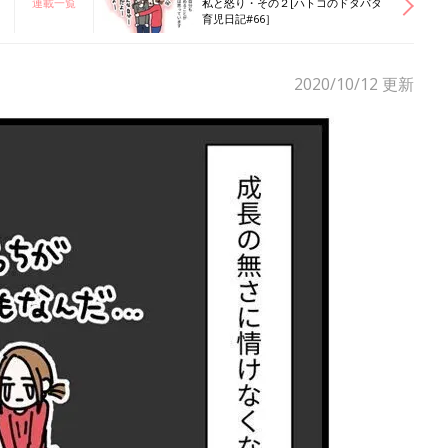
連載一覧
私と怒り・その２[ハトコのドタバタ
育児日記#66］
2020/10/12
更新