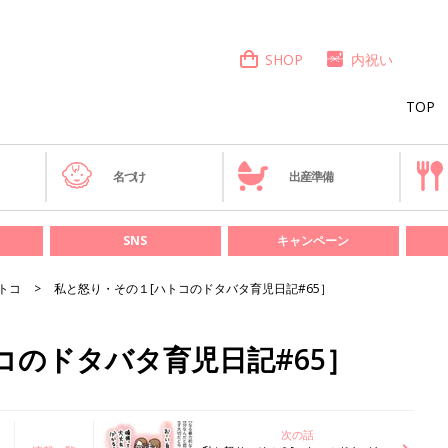
SHOP
内祝い
TOP
き
名づけ
出産準備
SNS
キャンペーン
トコ
私と怒り・その１[ハトコのドタバタ育児日記#65］
コのドタバタ育児日記#65］
次の話