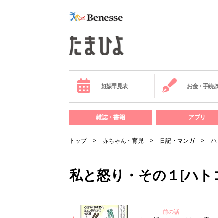
妊娠早見表
お金・手続
雑誌・書籍
アプリ
トップ
赤ちゃん・育児
日記・マンガ
ハ
私と怒り・その１[ハト
前の話