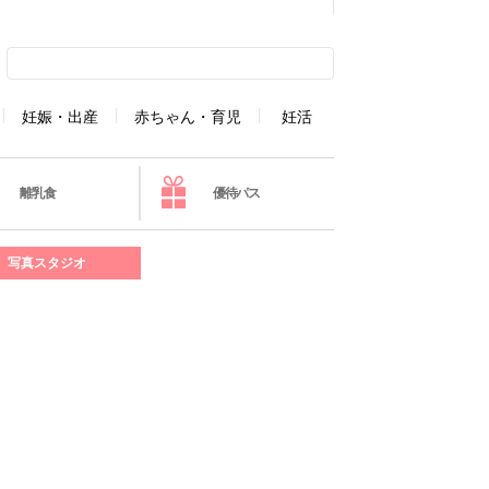
妊娠・出産
赤ちゃん・育児
妊活
離乳食
優待パス
写真スタジオ