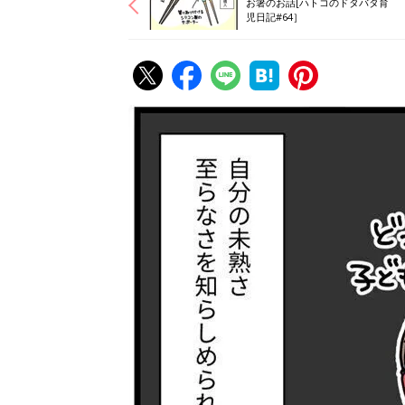
お箸のお話[ハトコのドタバタ育
児日記#64］