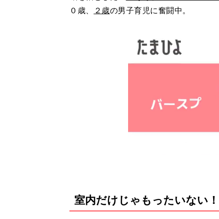
０歳、
２歳
の男子育児に奮闘中。
室内だけじゃもったいない！