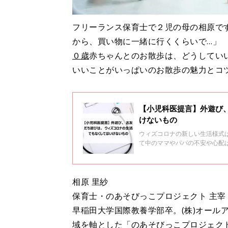
フリーランス保育士で２児の母の相原で
から、買い物に一緒に行くくらいで…」
０歳
赤ちゃんとのお散歩は、どうしてい
いいことがいっぱいのお散歩の魅力とコ
【小児科医提言】外遊び
けないもの
ウィズコロナの新しい生活様式
て中のママやパパの不安や心配
続けてきた慶應義塾大学医学部
た。
相原 里紗
保育士・のあそびっこプロジェクト 主宰
早稲田大学国際教養学部卒。(株)オール
域を軸とした「
のあそびっこプロジェク