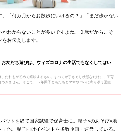
す。「何カ月からお散歩にいけるの？」「まだ歩かない
いかわからないことが多いですよね。０歳だからこそ、
ツをお伝えします。
、お友だち遊びは、ウィズコロナの生活でもなくしてはい
は、だれもが初めて経験するもの。すべてが手さぐり状態なだけに、子育
はつきません。そこで、37年間子どもたちとママやパパに寄り添う医療を
・小児科教授の高橋孝雄先生に、ウィズコロナの子育てについて聞きまし
アバウトを経て国家試験で保育士に。親子×のあそび×地
ト
」他、親子向けイベントを多数企画・運営している。