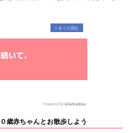
もっと読む
arrow_forward_ios
Powered by 
GliaStudios
０歳赤ちゃんとお散歩しよう
M
u