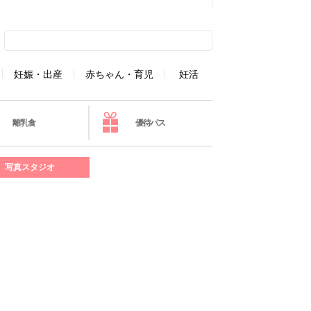
妊娠・出産
赤ちゃん・育児
妊活
離乳食
優待パス
写真スタジオ