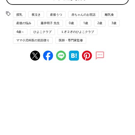
子育て中のママ小児科医・藤井明子先生が、
日々の診療の中でママ・パパたちから寄せられ
たお悩みについてのアドバイスや、日々の子育
授乳
夜泣き
産後うつ
赤ちゃんのお世話
離乳食
思い描いていた産後のイメージと現実はかけ離れて
てに頑張っているママ・パパに伝えたいさまざ
いた
まな情報を発信している連載の第４回目です。
産後の悩み
藤井明子 先生
0歳
1歳
2歳
3歳
4歳～
ひよこクラブ
１才２才のひよこクラブ
私が長女を出産したのは医師になって5年目のときです。
ママ小児科医の笑顔便り
医師・専門家監修
出産する前は、4～5日に1回のペースで当直をし、当直明けの翌
日も夕方まで勤務をしていたので、体力と気力はあるほうだと思
っていました。
出産前の私は、「出産後の生活は
授乳
とおむつ替えをすれば、あ
とは赤ちゃんと一緒に寝ていればいいでしょ」とたかをくくって
いたのです。
ですが、出産後、私の予想は大きくはずれました。授乳だけでも
大仕事…！
さらに、胸が張りやすい私は、赤ちゃんの抱き方の向きをいろい
ろ変えて飲ませるように言われていたので、赤ちゃんの向きを変
えて、授乳クッションを駆使しながら、授乳していました。
そして、授乳が終わったら、げっぷをさせるのですが、げっぷと
一緒に母乳が口からけぽっと出ることも。