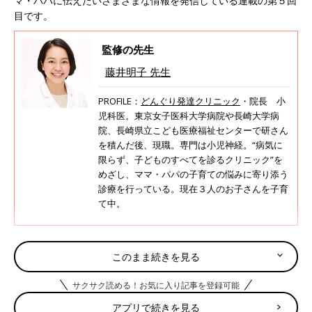
マ・パパに伝えたいさまざまな情報を発信している連載の第５回
目です。
監修の先生
藤井明子 先生
PROFILE：
どんぐり発達クリニック
・院長 小
児科医。東京女子医科大学病院や長崎大学病
院、長崎県立こども医療福祉センターで研さん
を積んだ後、現職。専門は小児神経。“病気に
限らず、子どものすべてを診るクリニック”を
めざし、ママ・パパの子育ての悩みに寄り添う
診療を行っている。現在３人のお子さんを子育
て中。
「イヤイヤ期がつらい」の悩みに「私も
このまま続きを見る
そうでした」と３児のママ小児科医
サクサク読める！お気に入り記事を登録可能
今回は、「子どもの激しいイヤイヤに、どう向
き合ったらいいの？」という悩みです。３児を
アプリで続きを見る