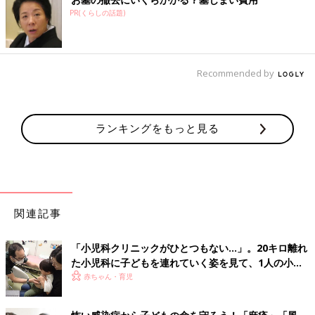
れません。
PR(くらしの話題)
「頑張ったら頑張っただけ報われると思って過ごしてきた人は、
子育てでも、自分が頑張れば成果がついてくると思って、必死に
Recommended by
頑張ってしまう。ただ、子育てって思い通りにならないことが多
い。だから、思い通りにならない子育てを目の当たりにして、自
分のせいにしてしまったり、さらに必死になって頑張ってしまう
お母さんが多くいる。そのお母さんたちを支えるのが、子育ての
ランキングをもっと見る
サポートの上でとても大切です」
実際に母親になってみて、お母さんたちの大変さを身にしみて感
じました。湿疹ひとつとっても、「自分は小児科医なのに、すぐ
には治してあげられない」と、泣きそうになったときもありまし
関連記事
た。
私の場合には、職場の小児科医師や看護師や、先輩ママである
妹、ファミリーサポートの方、保健師さんに相談にのってもら
「小児科クリニックがひとつもない…」。20キロ離れ
い、育児を乗りきってきました。
た小児科に子どもを連れていく姿を見て、1人の小児
そして、今は子育て歴12年目を迎え、3人の母となり、思い通り
科医の決意
赤ちゃん・育児
にならない育児、それぞれの子どものペースで成長する姿を楽し
めるようにもなってきました。