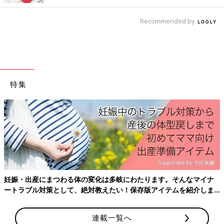
が遅いかも」というお悩みです。「ママ小児科
前の話
次の話
医の笑顔便り」#１
「イヤイヤ期がつら
一覧
「私の愛情不足？」と
い」の悩みに「私も
Recommended by
悩む母に、３児のママ
そうでした」と３児
小児科医がかけた言葉
のママ小児科医
特集
妊娠・出産にまつわる体の変化は多岐にわたります。そんなマイナ
ートラブル対策として、絶対教えたい！保存版アイテムを紹介しま
す。
連載一覧へ