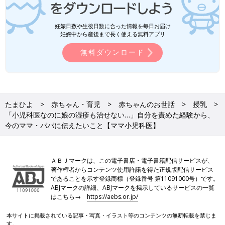
妊娠日数や生後日数に合った情報を毎日お届け
妊娠中から産後まで長く使える無料アプリ
無料ダウンロード
たまひよ
赤ちゃん・育児
赤ちゃんのお世話
授乳
「小児科医なのに娘の湿疹も治せない…」自分を責めた経験から、
今のママ・パパに伝えたいこと【ママ小児科医】
ＡＢＪマークは、この電子書店・電子書籍配信サービスが、
著作権者からコンテンツ使用許諾を得た正規版配信サービス
であることを示す登録商標（登録番号 第11091000号）です。
ABJマークの詳細、ABJマークを掲示しているサービスの一覧
はこちら→
https://aebs.or.jp/
本サイトに掲載されている記事・写真・イラスト等のコンテンツの無断転載を禁じま
す。