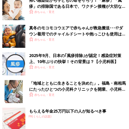
怖い感染症から子どもの命を守ろう！「麻疹」「風
疹」の排除国である日本で、ワクチン接種が大切な理
子育てをとおして、「頑張りすぎないでも大丈夫」という経験を
由とは？【小児科医】
赤ちゃん・育児
教えられている気がしています。
とくに初めての育児中のママ・パパは、不安や心配ごとがたくさ
んあると思いますが、私がお伝えしたいのは、「思い通りになら
真冬のモコモコウエアで赤ちゃんが救急搬送･･･!?ダ
ないこともたくさんあるけれど、それ以上に子どもたちと過ごす
ウン着用でのチャイルドシートや抱っこひも使用は危
時間は楽しいよ、大丈夫」ということです。
険【小児科医】
赤ちゃん・育児
これからも、小児科医としての働きを通して、親御さんとともに
子どもの成長を楽しみながら、見守っていきたいと思っていま
2025年9月、日本の｢風疹排除｣が認定！感染症対策
す。
上、10年ぶりの快挙！その背景は？【小児科医】
赤ちゃん・育児
文・監修／藤井明子先生 構成／ひよこクラブ編集部
「地域とともに生きることを決めた」。福島・南相馬
うちの子だけ遅い…？「子どもの発達、
にたったひとつの小児科クリニックを開業、小児科医
不安になりすぎないで」３児のママ小児
の現在と未来
赤ちゃん・育児
科医が回答
３児を子育て中のママ小児科医・藤井明子先生
が、日々の診療の中でママ・パパたちから寄せ
もらえる年金25万円以下の人が知るべき事
られたお悩みや、保護者に伝えたいさまざまな
PR(くらしの話題)
情報を発信します。連載１回目のテーマは、赤
ちゃんの発達について「ほかの子と比べて発達