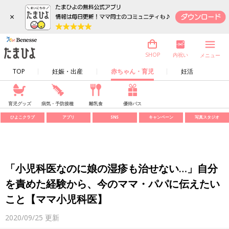
×
内祝い
SHOP
メニュー
TOP
妊娠・出産
赤ちゃん・育児
妊活
育児グッズ
病気・予防接種
離乳食
優待パス
ひよこクラブ
アプリ
SNS
キャンペーン
写真スタジオ
「小児科医なのに娘の湿疹も治せない…」自分
を責めた経験から、今のママ・パパに伝えたい
こと【ママ小児科医】
2020/09/25
更新