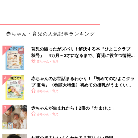
吐きもどしでベビー服が汚れ、着替えさせたら次はおむつ替え…
と、「なんでこんなに大変なのか！！」と思ったのが初めての育
児の感想でした。
「頑張れば成果がついてくる」と、自分自身を追い
赤ちゃん・育児の人気記事ランキング
詰めていた日々
育児の困ったがズバリ！解決する本『ひよこクラブ
秋号』 4カ月～2才になるまで、育児に役立つ情報が
小児科医とはいえ、医学は勉強してきたものの、育児は初めて。
いっぱい！
赤ちゃん・育児
わからないこともたくさんありました。
家での過ごし方、洋服の組み合わせ、おもちゃの選び方など、ま
ったくわかりませんでした。
赤ちゃんのお世話まるわかり！『初めてのひよこクラ
長女は、乳児湿疹が顔全体に出たことがあったのですが、わが子
ブ 夏号』〈巻頭大特集〉初めての授乳がうまくい
の湿疹となると心配でたまらなく、湿疹がよくなるようにスキン
く！ おっぱい・ミルクの基本と夏のトラブル 解決テ
赤ちゃん・育児
ケアを必死で頑張りました。
ク
赤ちゃんが生まれたら！2冊の「たまひよ」
湿疹ひとつでも、「よくならないのは私のスキンケアが悪いせ
赤ちゃん・育児
い」、「母乳がいけないのではないか」、「肌着がいけないの
か、はたまた洗剤がいけないのか」…などいろいろ悩んでしまい
ました。
そんなときに尊敬する大先輩の小児科医に言われた言葉が忘れら
お墓の撤去にいくらかかる？墓じまい費用