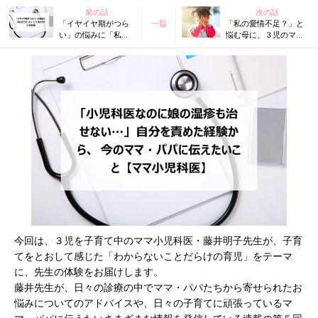
前の話
次の話
「イヤイヤ期がつら
一覧
「私の愛情不足？」と
い」の悩みに「私も
悩む母に、３児のママ
そうでした」と３児
小児科医がかけた言葉
のママ小児科医
今回は、３児を子育て中のママ小児科医・藤井明子先生が、子育
てをとおして感じた「わからないことだらけの育児」をテーマ
に、先生の体験をお届けします。
藤井先生が、日々の診療の中でママ・パパたちから寄せられたお
悩みについてのアドバイスや、日々の子育てに頑張っているマ