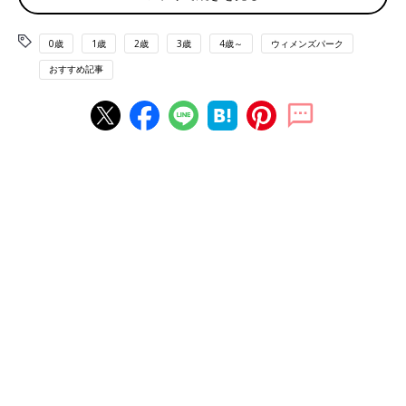
（笑）」
0歳
1歳
2歳
3歳
4歳～
ウィメンズパーク
ブティックの袋も有料はちょっと困った！
おすすめ記事
「はじめて行ったブティックは袋が有料でした。購入したのがか
さ張るコートだったので、着て帰ることもできず、エコバッグに
も入らないし、これは困りました」
お肉もラップされているけれど不安
「安くて人気のお肉屋さんなのですが、スーパーのように荷物を
詰める台はなく、無料の薄いビニールも言わないともらえなくな
りました。店員さんも忙しそうでビニールに入れて欲しいと言い
づらくて、いつもラップが破けないか不安になります。なのでた
くさん買う時は有料のビニール袋を購入しています」
慣れてきたけれど
「かなり慣れましたが……、パン屋さんとかドーナツ屋さんで、