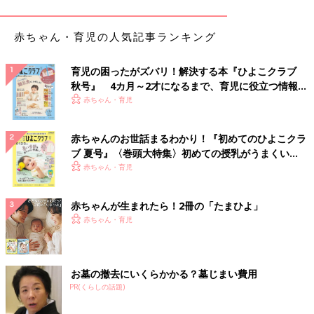
『これって必要なものじゃないの？』と感じたことはあります。
ちなみに、バッグの中にエコバッグが3枚、車の中には、大きめ
赤ちゃん・育児の人気記事ランキング
サイズのエコバッグが4枚、さらに10ℓの指定ごみ袋が何十枚か
入っています。あちこちエコバッグだらけです（笑）」
育児の困ったがズバリ！解決する本『ひよこクラブ
万引きに間違われないかと不安に…
秋号』 4カ月～2才になるまで、育児に役立つ情報が
いっぱい！
赤ちゃん・育児
「書店のビニール袋が有料化。『万引きとかに間違われないか
な…』という不安のため、
赤ちゃんのお世話まるわかり！『初めてのひよこクラ
カバーをつけてもらう、買ったらすぐに店を出るという対処をし
ブ 夏号』〈巻頭大特集〉初めての授乳がうまくい
ている小心者の私です」
く！ おっぱい・ミルクの基本と夏のトラブル 解決テ
赤ちゃん・育児
ク
買い物にエコバッグは当たり前になりましたが、確かに、パンや
本、洋服は盲点ですね。洋服や本、どんどんエコバッグが増えそ
赤ちゃんが生まれたら！2冊の「たまひよ」
うです。（文・酒井範子）
赤ちゃん・育児
■文中のコメントは『ウィメンズパーク』の投稿を再編集したも
のです。
お墓の撤去にいくらかかる？墓じまい費用
PR(くらしの話題)