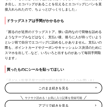
き出し。エコバッグがあることを伝えるとエコバッグにパンを直
接入れられたので、ちょっとびっくりしました」
ドラッグストアは手間がかかるかも
「困るのが近所のドラッグストア。狭い店内なので荷物を詰める
ようなテーブルなどはなく、支払い後、後ろに人が待っていよう
とレジ前で自分でエコバッグに詰めるしかありません。支払いの
際も、ポイントカードやクーポンやキャッシュレス決済のために
スマホを出して…など、いろいろと出すものがあって毎回手間取
ります」
買ったものにシールを貼ってほしい
「子どもと駄菓子屋で10円20円の駄菓子をいくつか買いまし
た。『このままでいいですか？』と言われて、『はい』と答えた
このまま続きを見る
のだけど…。シールも貼らずそのままでバッグに入れるのは、小
さな子にお買い物を教えるのは難しいなと思いました。お金を払
サクサク読める！お気に入り記事を登録可能
ってシールを貼ってもらう、あるいは袋に入れてもらうまでは、
アプリで続きを見る
あなたのものじゃないのよ、みたいに育ててきたので・・・