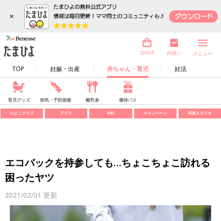
×
内祝い
SHOP
メニュー
TOP
妊娠・出産
赤ちゃん・育児
妊活
育児グッズ
病気・予防接種
離乳食
優待パス
ひよこクラブ
アプリ
SNS
キャンペーン
写真スタジオ
エコバックを持参しても…ちょこちょこ訪れる
困ったヤツ
2021/02/01
更新