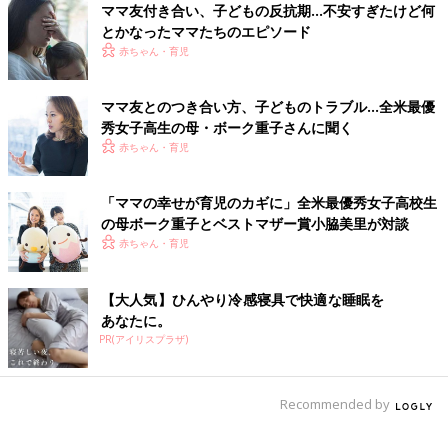
ママ友付き合い、子どもの反抗期…不安すぎたけど何
いう自信もあったけれど、学校を出ただけで経験はゼロ、知識を
とかなったママたちのエピソード
使ったことがないのですから、雇っても使えないと思われても仕
赤ちゃん・育児
方ありません。
——— そこからどうやってお仕事を始めたのですか？
ママ友とのつき合い方、子どものトラブル…全米最優
秀女子高生の母・ボーク重子さんに聞く
ボーク まずは週1回のボランティアから始めて、アートの企画
赤ちゃん・育児
展や資金集めのイベントを手伝いました。でも実はボランティア
って大変で、だからこそやることはいっぱいあり、いろいろな人
「ママの幸せが育児のカギに」全米最優秀女子高校生
をまとめたり連絡係をしたりと、少しずつ輪が広がっていきまし
の母ボーク重子とベストマザー賞小脇美里が対談
た。その輪がきっかけでそれから3年間で、少しずつクライアン
赤ちゃん・育児
トがついて、おかげさまで自分のギャラリーを開けるようになり
ました。自分の稼ぎで娘のベビーシッター代を支払えたときは、
本当にうれしかったですね。時間をかけてちゃんと自分を育てて
【大人気】ひんやり冷感寝具で快適な睡眠を
あなたに。
いけば、経済的に自立することは難しいことではないと信じてい
PR(アイリスプラザ)
ます。
自分の人生は自分でデザインしていくもの
Recommended by
——— コロナという見えない敵に怯え、戦いながら、一生懸命