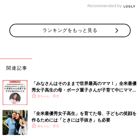
時間をかけて自分を成長させ経済的に自立する
Recommended by
——— ボークさんは、「ママであっても女性が経済的に自立す
る」ことの大切さを説いています。
ランキングをもっと見る
ボーク 私は、お金にはお金の役割があると思っています。お金
で幸せを買えるわけではないけれど、ある程度の安心と安定はも
たらしてくれます。自分でお金を稼ぐことができれば、何かをし
たいと思ったときに、誰かの許可を得なくてもいいわけです。自
関連記事
分で決定権をもてるということです。私も、万が一、何かあった
ときに娘を守れる母であるために、お金持ちでなくていいから食
べていけるだけのお金を稼ぎたいと思っていました。
「みなさんはそのままで世界最高のママ！」全米最優
秀女子高生の母・ボーク重子さんが子育て中にママに
——— 専業主婦だったボークさんが経済的に自立することは大
伝えたいこと
赤ちゃん・育児
変ではなかったですか？
「全米最優秀女子高生」を育てた母、子どもの笑顔を
ボーク 3年間の留学、2年間は専業主婦と5年間のブランクがあ
作るためには「ときには手抜き」も必要
りましたからね。だから働こうと思っても、当時は私の市場価値
赤ちゃん・育児
を認めてくれる人はいませんでした。大学院では現代アートが専
門で修士号ももっていましたから、どこかに就職できるだろうと