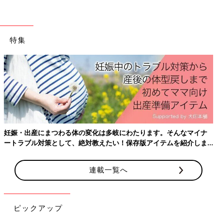
毎日を過ごしているママたちから、ボーグさんは絶大なる信頼を
集めています。
特集
ボーク：前例のない今の状況では、ロールモデルとなる人はいま
せん。そんななかでも自分で選んでいかなければならないことは
たくさんあります。そういう意味で、これまでの女性たちと比べ
物にならないような悩みもあって、本当にいま、小さい子を育て
ているママたちは大変だなと感じています。
でもね。私たちは、幸せになるために生きているんです。だから
そのときそのときに選ぶことは、自分が幸せになるための選択で
す。どういう人生であろうと、誰かがではなく、自分の人生は自
妊娠・出産にまつわる体の変化は多岐にわたります。そんなマイナ
分でデザインしていかなくてはならないのですから。
ートラブル対策として、絶対教えたい！保存版アイテムを紹介しま
す。
そして、もがいたり、悩んだりする姿を、どんどんお子さんに見
せて、「大変だけど、自分らしい人生があるんだよ」ということ
連載一覧へ
を伝えてください。女性の進出が盛んになってきたとはいえ、ま
だまだ古い考えも根強く残っているなかで、皆さんたちがロール
モデルになっていく時代です。大変だけれど、自分のために、子
ピックアップ
どもたちのために、次世代のために、がんばり過ぎず、でもがん