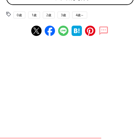
の子どもは何も悪いことしていないわよ。いったい何をしている
の？」って叱られたんです。
0歳
1歳
2歳
3歳
4歳～
そう言われたことはすごく恥ずかしかったし、自分のメンツを失
ったようにも感じました。でも本当に恥ずかしく思うべきは、子
どもにひどい扱いをした自分なんです。あのときの娘の顔は一生
忘れません。それからは、声を荒げて叱りたくなったり、自分の
イライラを吐き出したくなったりしたときは、あの日の娘の顔を
思い出すようにしています。娘には申し訳ないと思うけど、あの
日の出来事は、私の強烈なブレーキとなっています。私は子ども
にあんな悲しい顔をさせるために親になったんじゃありませんか
ら。
——— 今ではコーチングの資格もとり、ママたちから絶大な人
気を誇るボークさん。子どもを叱ってしまったとき、ボークさん
のご専門であるコーチングを使った効果的なスキルはあります
か？
ボーク まずやってしまったことはやってしまったこととして受
け入れること。