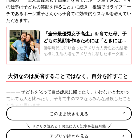
の仕事は子どもの笑顔を作ること」に続き、後編ではライフコー
チであるボーク重子さんから子育てに効果的なスキルを教えてい
ただきます。
「全米最優秀女子高生」を育てた母、子
どもの笑顔を作るためには「ときには手
抜き」も必要
留学時代に知り合ったアメリカ人男性との結婚
を機に生活の場をアメリカに移したボーク重子
さん。文化も違う、知り合いもいないアメリカ
で、一人娘のスカイさんを育てながら、経済的
にもひとりの女性としても自立することをめざ
大切なのは反省することではなく、自分を許すこと
しました。2017年には、スカイさんがアジア系
の学生として3番目、日本人では初めて「全米
最優秀女子高生」となり、その母であるボーク
——— 子どもを叱って自己嫌悪に陥ったり、いけないとわかっ
さんも注目を浴びました。
ていても人と比べたり、子育て中のママならみんな経験したこと
があると思います。
このまま続きを見る
ボークさん（以下敬称略） 私も苦い経験がありますよ。娘がま
だ小さかったとき、地下鉄の中でひどく叱ったことがあるんで
サクサク読める！お気に入り記事を登録可能
す。そのとき、見ず知らずの人に「ずっと見ていたけど、あなた
アプリで続きを見る