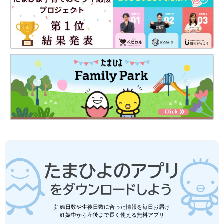
Amazonで見る
楽天ブックスで見る
ママ友とのつき合い方、子どものトラブ
ル…全米最優秀女子高生の母・ボーク重
子さんに聞く
娘さんが「全米最優秀女子高生コンクール」で
優勝したことを機に、自身の子育て法を書いた
「世界最高の子育て（ダイヤモンド社）」がベ
ストセラーとなった、今話題のライフコーチ・
ボーク重子さん。ボークさんも子育て中はたく
さん悩み、葛藤（かっとう）した経験があるそ
妊娠日数や生後日数に合った情報を毎日お届け
う。育児中のママの悩みについて、ご自身の子
妊娠中から産後まで長く使える無料アプリ