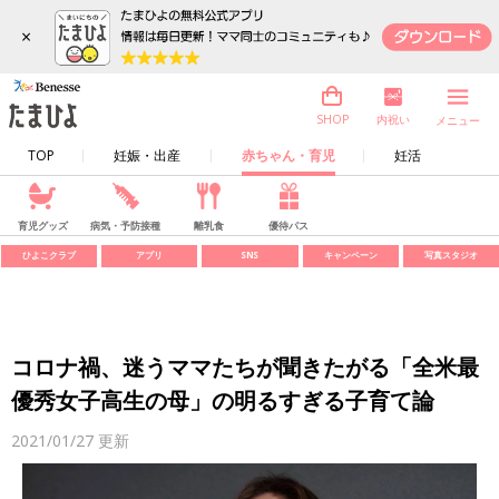
×
内祝い
SHOP
メニュー
TOP
妊娠・出産
赤ちゃん・育児
妊活
育児グッズ
病気・予防接種
離乳食
優待パス
ひよこクラブ
アプリ
SNS
キャンペーン
写真スタジオ
コロナ禍、迷うママたちが聞きたがる「全米最
優秀女子高生の母」の明るすぎる子育て論
2021/01/27
更新