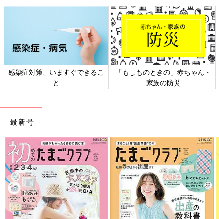
ばっていただきたいなと思います。
大学卒業を目前に控えた娘にも、「こんな風に挑戦状を突きつけ
られた世代は過去にもないのだから、あなたたちの世代から何か
すごいことが生み出されるってことよ」と言っています。
文/米谷美恵
感染症対策、いますぐできるこ
「もしものときの」赤ちゃん・
と
家族の防災
ボーク重子さん
Profile
Shigeko Bork BYBS Coaching LLC代表。ICF（国際コーチ連盟）
最新号
会員ライフコーチ 。
英国の大学院で現代美術史の修士号を取得後、1998年ワシント
ンDC移住、出産。移住後、2年間の専業主婦を経て2004年ワシ
ントンDC初のアジア現代アート専門ギャラリーをオープン。ア
ートを通じての社会貢献により、オバマ大統領（当時上院議員）
らと共に「ワシントンの美しい25人」に選出。現在は、アメリ
カ、日本に顧客をもつライフコーチでもある。近著は『子育て後
に「何もない私」にならない30のルール (文春e-book)』があ
る。