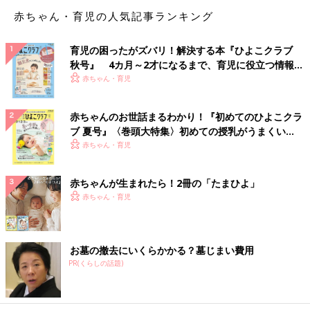
多くの人は、「なんてダメなママなんだろう」と自分を追い込ん
赤ちゃん・育児の人気記事ランキング
でしまいがちです。そうではなくて、やってしまった自分を許す
ことが大切なので、そうすることでオープンになれて、「同じこ
育児の困ったがズバリ！解決する本『ひよこクラブ
とをやらないためにはどうしたいいか」と考えられるようになっ
秋号』 4カ月～2才になるまで、育児に役立つ情報が
てくるんです。
いっぱい！
赤ちゃん・育児
——— 「自分を許す」ですか？
赤ちゃんのお世話まるわかり！『初めてのひよこクラ
ブ 夏号』〈巻頭大特集〉初めての授乳がうまくい
ボーク そう、自分を許せないと、「あの子がうるさかったから
く！ おっぱい・ミルクの基本と夏のトラブル 解決テ
赤ちゃん・育児
仕方ない」とか、「私が育った環境のせいだ」とか、自分は間違
ク
っていなかったみたいに思いがちです。そして、そのあとそんな
風に思ってしまう自分を責め反省してしまう……。私もそうでし
赤ちゃんが生まれたら！2冊の「たまひよ」
たし、日本のママはこう考えがち。とてもまじめなんです。
赤ちゃん・育児
でも反省するのではなくて、許すことが重要なんです。そのとき
に忘れないでほしいのは、自分が自分を許しているだけじゃなく
お墓の撤去にいくらかかる？墓じまい費用
て、そういう行動をした自分であっても子どもからはすでに許さ
PR(くらしの話題)
れているということ。子どもは親の全てを受け入れてくれている
んです。