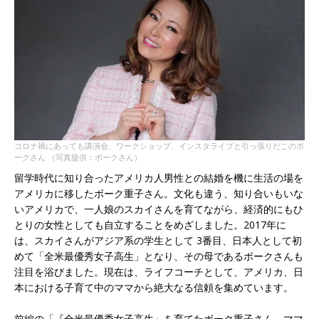
コロナ禍にあっても講演会、ワークショップ、インスタライブと引っ張りだこのボ
ークさん （写真提供：ボークさん）
留学時代に知り合ったアメリカ人男性との結婚を機に生活の場を
アメリカに移したボーク重子さん。文化も違う、知り合いもいな
いアメリカで、一人娘のスカイさんを育てながら、経済的にもひ
とりの女性としても自立することをめざしました。2017年に
は、スカイさんがアジア系の学生として 3番目、日本人として初
めて「全米最優秀女子高生」となり、その母であるボークさんも
注目を浴びました。現在は、ライフコーチとして、アメリカ、日
本における子育て中のママから絶大なる信頼を集めています。
前編の「『全米最優秀女子高生』を育てたボーク重子さん。ママ