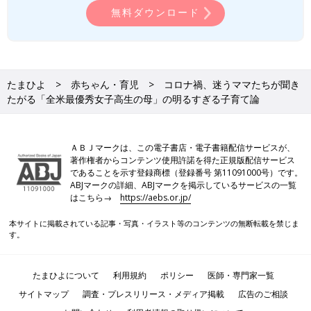
育て体験をふまえながら、解答してもらいまし
無料ダウンロード
た。
たまひよ
赤ちゃん・育児
コロナ禍、迷うママたちが聞き
たがる「全米最優秀女子高生の母」の明るすぎる子育て論
ＡＢＪマークは、この電子書店・電子書籍配信サービスが、
著作権者からコンテンツ使用許諾を得た正規版配信サービス
であることを示す登録商標（登録番号 第11091000号）です。
ABJマークの詳細、ABJマークを掲示しているサービスの一覧
はこちら→
https://aebs.or.jp/
本サイトに掲載されている記事・写真・イラスト等のコンテンツの無断転載を禁じま
す。
たまひよについて
利用規約
ポリシー
医師・専門家一覧
サイトマップ
調査・プレスリリース・メディア掲載
広告のご相談