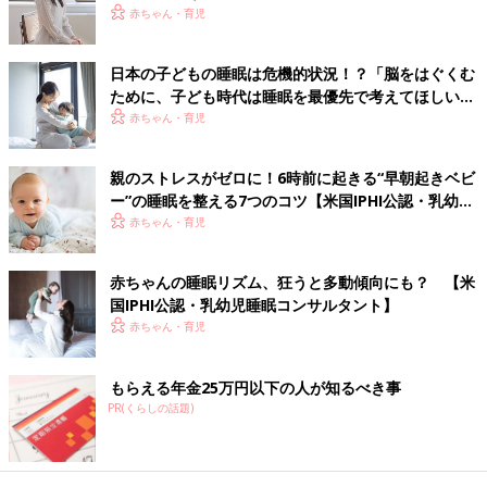
ント】
赤ちゃん・育児
上記の項目で「まだ、１日2回の昼寝が必要」とわかったら、下
記の対策“朝寝”か“夕寝”を試します。
基本的には、１日１回、“朝寝”か“夕寝”を取り入れればOK。で
日本の子どもの睡眠は危機的状況！？「脳をはぐくむ
も、時間や気持ちの余裕があって、両方プラスしたほうが、赤ち
ために、子ども時代は睡眠を最優先で考えてほしい」
ゃんのご機嫌がいい場合は、どちらも取り入れてもいいでしょ
【乳幼児睡眠コンサルタント】
赤ちゃん・育児
う。
親のストレスがゼロに！6時前に起きる“早朝起きベビ
また、自宅から保育園までがかなり近いという場合は、移動中で
ー”の睡眠を整える7つのコツ【米国IPHI公認・乳幼児
はなく、自宅で寝かせてもOKです。
睡眠コンサルタント】
赤ちゃん・育児
【対策１】朝、自宅→保育園への移動中での“朝寝”がコツ
赤ちゃんの睡眠リズム、狂うと多動傾向にも？ 【米
国IPHI公認・乳幼児睡眠コンサルタント】
朝、お子さんが眠そうだったら、保育園に送っていくときに、抱
赤ちゃん・育児
っこひも、ベビーカー、車などでの移動中、10分でも15分でも
いいので、寝かせてみましょう。自宅から保育園まで近い場合、
自宅で寝かせてもOK。
もらえる年金25万円以下の人が知るべき事
PR(くらしの話題)
【対策２】保育園→自宅までのお迎え移動中での“夕寝”を
プラス