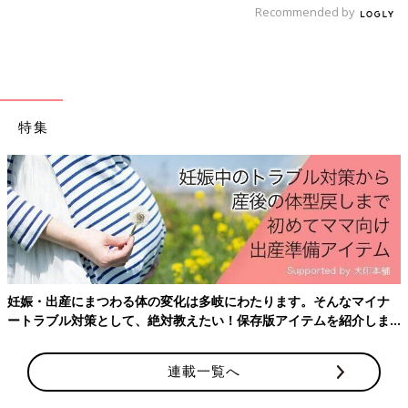
Recommended by
対策１の“朝寝”をさせるのが難しい場合、保育園にお迎えに行っ
てから家に帰るまでの移動中、少し寝かせてあげましょう。保育
園から自宅まで近い場合、帰宅してから寝かせてもOK。
このタイミングで寝かせてしまうと、「夜に寝なくなってしまう
のでは？」と心配になるかもしれません。けれど、この“夕寝”を
させないと、逆に寝ぐずり・夜泣きなどのねんねトラブルが発生
特集
することも。
1歳代半ばまでなら、短時間の「夕寝」は、夜のねんねトラブル
を防ぐことにもつながります。
上記の【まだ、１日2回の昼寝が必要なサイン】が見られて、“朝
寝”ができない場合は、“夕寝”を取り入れてみましょう。
ただ、
2歳
くらいになってからの“夕寝”は控えて。この時期以
降、“夕寝”をすると、夜の就寝時間が遅くなってしまい、だんだ
んと体内時計が崩れ、それによって起床時間も遅くなってしまう
などの可能性があります。
妊娠・出産にまつわる体の変化は多岐にわたります。そんなマイナ
ートラブル対策として、絶対教えたい！保存版アイテムを紹介しま
す。
【対策３】“夕寝”は約30分を目安に。寝させすぎは逆効
果！
連載一覧へ
とはいえ、1才代半ばでも、たっぷり寝かせてしまうと、夜寝か