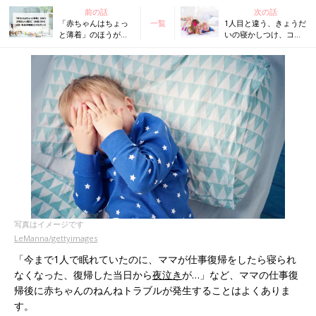
前の話
次の話
「赤ちゃんはちょっ
一覧
1人目と違う、きょうだ
と薄着」のほうが質
いの寝かしつけ、コツ
のいい眠りに【米国
は？上の子も親にとっ
IPHI公認・乳幼児睡
てもいい方法は？【米
眠コンサルタント】
国IPHI公認・乳幼児睡
眠コンサルタント】
写真はイメージです
LeManna/gettyimages
「今まで1人で眠れていたのに、ママが仕事復帰をしたら寝られ
なくなった、復帰した当日から
夜泣き
が…」など、ママの仕事復
帰後に赤ちゃんのねんねトラブルが発生することはよくありま
す。