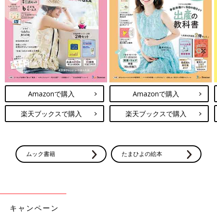
「自分が復職したことで、子どもに寂しい思いさせている」「仕
事復帰しないほうがよかったのかも…」と悩むママさんの声をた
くさん聞きます。
実際に、私も「仕事復帰は私のワガママなのかもしれない」と思
ったことがあります。
けれど、子どもとの触れ合いは量ではない、長い時間一緒にいれ
ばいい、というものでもないと思うのです。
Amazonで購入
Amazonで購入
私は、仕事から家に帰って、子どもと一緒にテレビを見ながらと
楽天ブックスで購入
楽天ブックスで購入
かごはんを食べながらなど、「〇〇しながら」ではなく、子ども
がやりたいことに自分も集中し、一緒にやってあげるように意識
していました。
ムック書籍
たまひよの絵本
たとえば、積み木が好きだったら、一緒に積み木遊びを楽しみま
す。20分くらい時間を作るのが理想です。でも、どうしても忙し
くて時間がないという日もありますよね。そんなときは、寝る前
の３分でもいいから、「子どもに大好きだよ」と伝えます。肌と
肌の触れ合いを大切にし、ハグやタッチをしてみましょう。
キャンペーン
きっと子どもはもちろん、ママも気持ちが落ち着きますし、それ