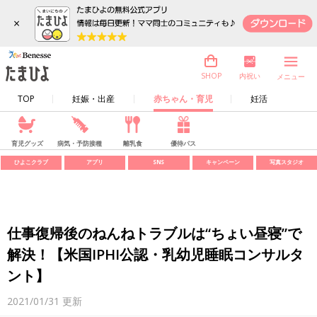
×
内祝い
SHOP
メニュー
TOP
妊娠・出産
赤ちゃん・育児
妊活
育児グッズ
病気・予防接種
離乳食
優待パス
ひよこクラブ
アプリ
SNS
キャンペーン
写真スタジオ
仕事復帰後のねんねトラブルは“ちょい昼寝”で
解決！【米国IPHI公認・乳幼児睡眠コンサルタ
ント】
2021/01/31
更新