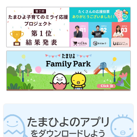
でも十分安心につながると思います。
「子どものねんねトラブルが激しく、自分も眠れなくなってしま
った。とてもつらいので、仕事をやめようかなと思う…」とご相
談にいらっしゃるママさんもいます。けれど、ねんねの悩みは必
ず解決方法があります。仕事を続けることを、あきらめないでく
ださいね。
お子さんのねんねを改善すると、ママやパパの睡眠の質もよくな
るので、仕事のパフォーマンスもアップし、さらには家族全員が
ハッピーに過ごせることにつながります。ぜひ、できることから
トライしていきましょう。
構成／ひよこクラブ編集部
文・監修／愛波 文さん
[三つ子まみれな毎日＃136] 三つ子と寝
かしつけ耐久レース
こんにちは！宮瀬とまとです。 2012年産まれ
の三つ子のお母さんをしてます！ 三つ子たちと
てんやわんやな毎日を過ごしております♪ 毎日