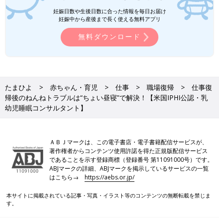
のワンオペ三つ子育児で散々苦労した幼児期の
妊娠日数や生後日数に合った情報を毎日お届け
時の寝かしつけです。 1～2時間、何もできず
妊娠中から産後まで長く使える無料アプリ
に暗闇の中でじっとしていなければいけません
前の話
次の話
でした…。
「赤ちゃんはちょっ
一覧
1人目と違う、きょうだ
無料ダウンロード
と薄着」のほうが質
いの寝かしつけ、コツ
のいい眠りに【米国
は？上の子も親にとっ
IPHI公認・乳幼児睡
てもいい方法は？【米
眠コンサルタント】
国IPHI公認・乳幼児睡
眠コンサルタント】
たまひよ
赤ちゃん・育児
仕事
職場復帰
仕事復
帰後のねんねトラブルは“ちょい昼寝”で解決！【米国IPHI公認・乳
幼児睡眠コンサルタント】
ＡＢＪマークは、この電子書店・電子書籍配信サービスが、
著作権者からコンテンツ使用許諾を得た正規版配信サービス
であることを示す登録商標（登録番号 第11091000号）です。
ABJマークの詳細、ABJマークを掲示しているサービスの一覧
はこちら→
https://aebs.or.jp/
本サイトに掲載されている記事・写真・イラスト等のコンテンツの無断転載を禁じま
す。