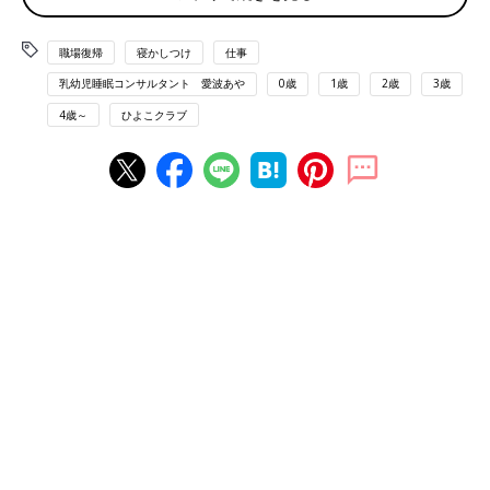
ぐっすり本』（講談社）、『マンガで読む ぐっ
すり眠る赤ちゃんの寝かせ方』（主婦の友社）
がある。現在『忙しくても能力がどんどん引き
職場復帰
寝かしつけ
仕事
出される 子どものためのベスト睡眠』
乳幼児睡眠コンサルタント 愛波あや
0歳
1歳
2歳
3歳
（KADOKAWA）発売中。
4歳～
ひよこクラブ
■Home Page
■Instagram ＠aya_aiba
■Twitter
■YOUTUBE 愛波あや「赤ちゃんねんねの専門チ
ャンネル」
背中スイッチの原因＆改善法「乳幼児睡
眠コンサルタント・愛波文さんのぐっす
りねんねROOM#1」
日本人初の米国IMPI公認・乳幼児睡眠コンサル
タントの愛波文さんが、赤ちゃんや子どもの睡
眠について、米国NYから情報を発信！ 赤ちゃ
んをベッドに寝かせようとすると起きてしま
う“背中スイッチ”に、愛波さんもずいぶん悩ま
1歳代の不機嫌＆夜中にグズグズなどは短時間の昼
されたそうです。科学的根拠に基づいた改善方
寝をプラスすれば解消！
法を教えていただきました。