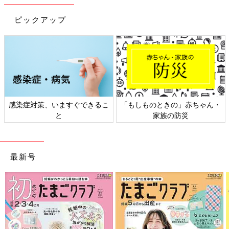
せたい時間に眠れなくなってしまうことがあります。長くても約
ピックアップ
30分程を目安にしましょう。
テンションが高くなると遊びたくなることが多いので、お迎え時
に興奮させないよう、なるべく淡々と寝かせてみましょう。
このタイミングに、約30分寝せることで夕食→おふろ→
歯磨き
→
寝かしつけがスムーズになります。
おそらく、お子さんは30分以上寝たがると思います。でも、最長
感染症対策、いますぐできるこ
「もしものときの」赤ちゃん・
でも45分で起こしましょう。
と
家族の防災
部屋の照明をつけたり、生活音を出したりしてもまったく起きな
い場合、起こすとぐずることもあります。
起こす前に、夕食やおふろの準備は済ませておき、起こすときは
最新号
好きなぬいぐるみを使って声かけするなど、工夫をしてみて。
ちなみに、わが家では子どもが好きな音楽を流すことが起こす合
図になっています。
自宅に帰ってきたら、数分でも、子どもにしっかり
向き合う時間を作る