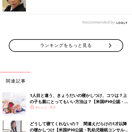
サインで確認を
【まだ、１日2回の昼寝が必要なサイン】
Recommended by
１
保育園
のお迎え時に、グズグズ している
２ 保育園から家に帰ると、気づいたら寝ている
３ 夕食時に寝てしまう
４ 夕食やおふろの時間に、グズグズする・激しく泣く・イヤイ
ランキングをもっと見る
ヤする
【1日１回でお昼寝がOKなサイン】
１ 保育園のお迎え時に、機嫌がいい
関連記事
２ 夕飯時・おふろの時間に、グズグズすることがない
３ 就寝時間まで、機嫌よく過ごしている
4 寝ぐずりや夜泣きがない
1人目と違う、きょうだいの寝かしつけ、コツは？上
5 早朝起きがない
の子も親にとってもいい方法は？【米国IPHI公認・乳
幼児睡眠コンサルタント】
赤ちゃん・育児
昼寝が１日２回必要な場合、短時間の“朝寝”と“夕
寝”を！
どうして寝てくれないの？ 間違えだらけの1才以降
の寝かしつけ【米国IPHI公認・乳幼児睡眠コンサルタ