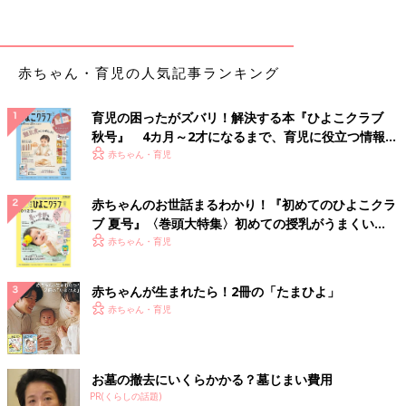
保育園にもよりますが、１歳になると１日2回の昼寝から、1日１
回の昼寝に切り替わるところも。けれど、実は
1歳
になったばか
赤ちゃん・育児の人気記事ランキング
りのころは、1回だけの昼寝では、睡眠時間がたりません。
1歳代の子の不機嫌さや夜泣きなどの原因の１つに、日中の睡眠
育児の困ったがズバリ！解決する本『ひよこクラブ
不足があると思います。
秋号』 4カ月～2才になるまで、育児に役立つ情報が
以下、昼寝が１日１回でたりているかまだ２回必要なのかを判断
いっぱい！
赤ちゃん・育児
する目安＆１日２回必要とわかった場合の対策を具体的に紹介し
ます。
赤ちゃんのお世話まるわかり！『初めてのひよこクラ
ブ 夏号』〈巻頭大特集〉初めての授乳がうまくい
昼寝が１日１回でたりているかどうか、どう判断する？
く！ おっぱい・ミルクの基本と夏のトラブル 解決テ
赤ちゃん・育児
ク
昼寝を１回だけに変えるのは、早くて1歳2カ月、一般的には1歳
3カ月から1歳6カ月ごろになります。
赤ちゃんが生まれたら！2冊の「たまひよ」
でも、これにはもちろん個人差があります。私の子どもたちの場
赤ちゃん・育児
合、長男は1歳5カ月、次男は1歳4カ月から、1日1回の昼寝にな
りました。
お墓の撤去にいくらかかる？墓じまい費用
昼寝が１日１回でOKか、まだ２回必要なのかは、以下の
PR(くらしの話題)