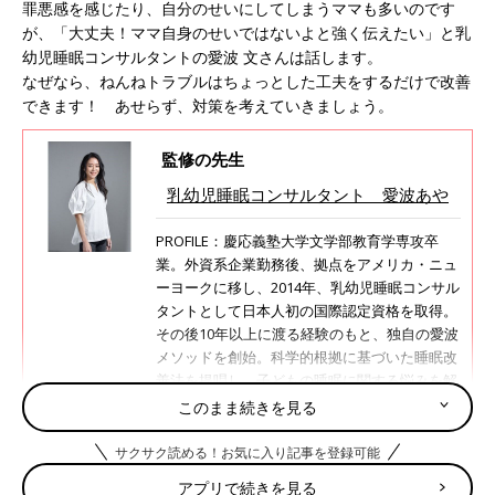
罪悪感を感じたり、自分のせいにしてしまうママも多いのです
が、「大丈夫！ママ自身のせいではないよと強く伝えたい」と乳
幼児睡眠コンサルタントの愛波 文さんは話します。
なぜなら、ねんねトラブルはちょっとした工夫をするだけで改善
できます！ あせらず、対策を考えていきましょう。
監修の先生
乳幼児睡眠コンサルタント 愛波あや
PROFILE：慶応義塾大学文学部教育学専攻卒
業。外資系企業勤務後、拠点をアメリカ・ニュ
ーヨークに移し、2014年、乳幼児睡眠コンサル
タントとして日本人初の国際認定資格を取得。
その後10年以上に渡る経験のもと、独自の愛波
メソッドを創始。科学的根拠に基づいた睡眠改
善法を提唱し、子どもの睡眠に関する悩みを解
決するために、オンラインや講演活動を通じて
このまま続きを見る
累計約10万人に
寝かしつけ
メソッドを伝授。お
くるみスリーパーや遮光シートの開発も行って
サクサク読める！お気に入り記事を登録可能
います。 二児の母。著書に『ママと赤ちゃんの
アプリで続きを見る