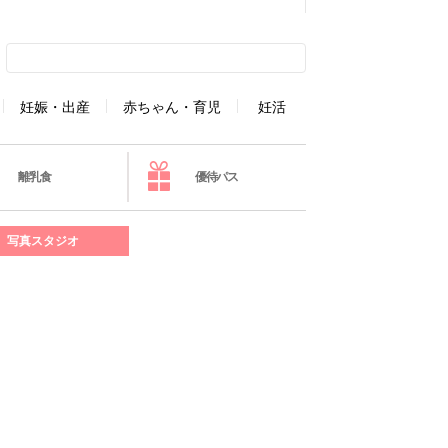
妊娠・出産
赤ちゃん・育児
妊活
離乳食
優待パス
写真スタジオ