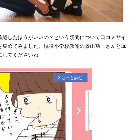
確認したほうがいいの？という疑問について口コミサイ
を集めてみました。現役小学校教諭の景山功一さんと堀
にしてくださいね。
もっと読む
arrow_forward_ios