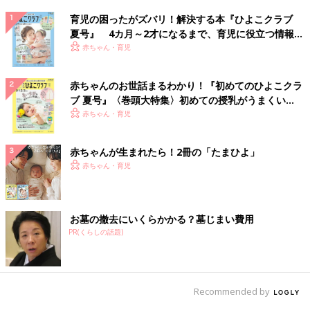
育児の困ったがズバリ！解決する本『ひよこクラブ
夏号』 4カ月～2才になるまで、育児に役立つ情報が
いっぱい！
赤ちゃん・育児
赤ちゃんのお世話まるわかり！『初めてのひよこクラ
ブ 夏号』〈巻頭大特集〉初めての授乳がうまくい
く！ おっぱい・ミルクの基本と夏のトラブル 解決テ
赤ちゃん・育児
ク
赤ちゃんが生まれたら！2冊の「たまひよ」
赤ちゃん・育児
お墓の撤去にいくらかかる？墓じまい費用
PR(くらしの話題)
Recommended by