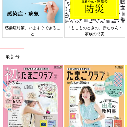
日本外来小児科学会リーフレッ
六星占術 細木かおりさんの人生
ト検討会
相談
最新号