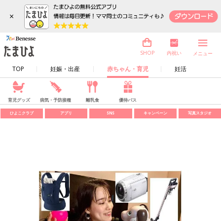
×
内祝い
SHOP
メニュー
TOP
妊娠・出産
赤ちゃん・育児
妊活
育児グッズ
病気・予防接種
離乳食
優待パス
ひよこクラブ
アプリ
SNS
キャンペーン
写真スタジオ