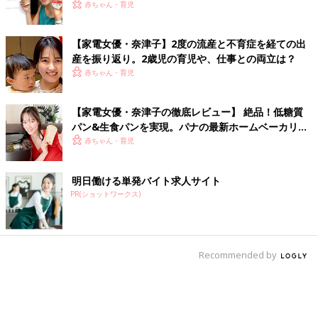
赤ちゃん・育児
【家電女優・奈津子】2度の流産と不育症を経ての出
産を振り返り。2歳児の育児や、仕事との両立は？
赤ちゃん・育児
【家電女優・奈津子の徹底レビュー】 絶品！低糖質
パン&生食パンを実現。パナの最新ホームベーカリー
は食卓の救世主だった
赤ちゃん・育児
明日働ける単発バイト求人サイト
PR(ショットワークス)
Recommended by