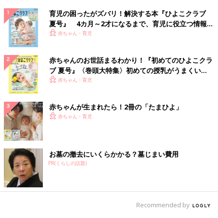
育児の困ったがズバリ！解決する本『ひよこクラブ
夏号』 4カ月～2才になるまで、育児に役立つ情報が
いっぱい！
赤ちゃん・育児
赤ちゃんのお世話まるわかり！『初めてのひよこクラ
ブ 夏号』〈巻頭大特集〉初めての授乳がうまくい
く！ おっぱい・ミルクの基本と夏のトラブル 解決テ
赤ちゃん・育児
ク
赤ちゃんが生まれたら！2冊の「たまひよ」
赤ちゃん・育児
お墓の撤去にいくらかかる？墓じまい費用
PR(くらしの話題)
Recommended by