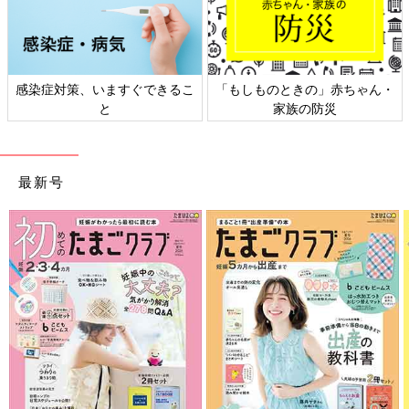
ん・
日本外来小児科学会リーフレッ
六星占術 細木かおりさんの人
ト検討会
相談
最新号