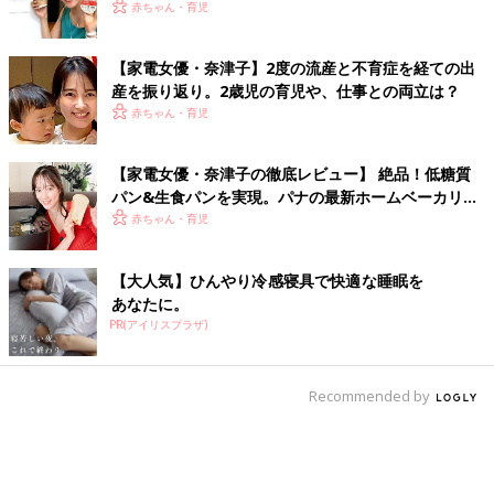
赤ちゃん・育児
【家電女優・奈津子】2度の流産と不育症を経ての出
産を振り返り。2歳児の育児や、仕事との両立は？
赤ちゃん・育児
【家電女優・奈津子の徹底レビュー】 絶品！低糖質
パン&生食パンを実現。パナの最新ホームベーカリー
は食卓の救世主だった
赤ちゃん・育児
【大人気】ひんやり冷感寝具で快適な睡眠を
あなたに。
PR(アイリスプラザ)
Recommended by