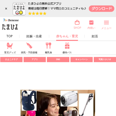
×
内祝い
SHOP
メニュー
TOP
妊娠・出産
赤ちゃん・育児
妊活
育児グッズ
病気・予防接種
離乳食
優待パス
ひよこクラブ
アプリ
SNS
キャンペーン
写真スタジオ