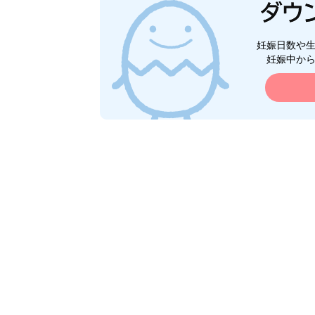
妊娠日数や
妊娠中か