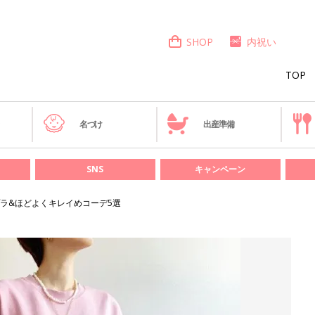
SHOP
内祝い
TOP
き
名づけ
出産準備
SNS
キャンペーン
ラ&ほどよくキレイめコーデ5選