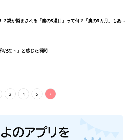
！？親が悩まされる「魔の3週目」って何？「魔の3カ月」もある
平和だな～」と感じた瞬間
3
4
5
>