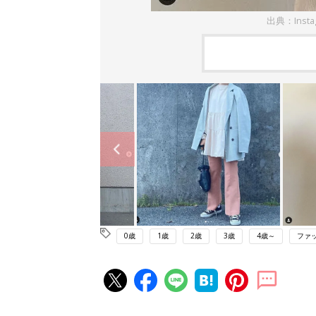
出典：Inst
0歳
1歳
2歳
3歳
4歳～
ファ