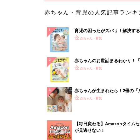
赤ちゃん・育児の人気記事ランキ
育児の困ったがズバリ！解決する
『ひよこクラブ 夏号』 4カ月～
赤ちゃん・育児
になるまで、育児に役立つ情報が
ぱい！
赤ちゃんのお世話まるわかり！『
てのひよこクラブ 夏号』〈巻頭
赤ちゃん・育児
集〉初めての授乳がうまくいく！
っぱい・ミルクの基本と夏のトラ
解決テク
赤ちゃんが生まれたら！2冊の「
ひよ」
赤ちゃん・育児
【毎日変わる】Amazonタイム
が見逃せない！