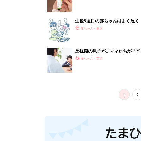
生後3週目の赤ちゃんはよく泣く
って本当？【専門家】
赤ちゃん・育児
反抗期の息子が...ママたちが「
赤ちゃん・育児
1
2