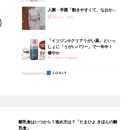
入園・卒園「動きやすくて、なおかつ
上品！」「普段使いできるアイテム
赤ちゃん・育児
も！」元アパレル店員ライターおすす
め★パンツコーデ4選
「イソジン®クリアうがい薬」といっ
しょに「うがいパワー」で一年中！
健やか
PR（iNova｜Hugkum）
Recommended by
離乳食はいつから？進め方は？「たまひよ きほんの離
乳食」