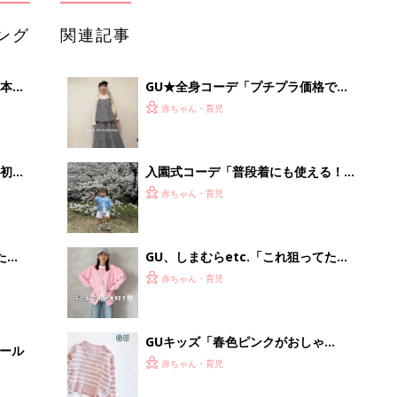
ング
関連記事
本
GU★全身コーデ「プチプラ価格でそ
2才
ろえられる！」「カジュアルもキレイ
赤ちゃん・育児
いっ
めも◎」おすすめ4選
初め
入園式コーデ「普段着にも使える！」
大特
「カジュアルとキレイめのバランスが
赤ちゃん・育児
 お
◎」おすすめスタイル5選
ブル
たま
GU、しまむらetc.「これ狙ってた」
「色味が可愛すぎる」先取りコーデが
赤ちゃん・育児
大人気！春カラーアイテム5選
GUキッズ「春色ピンクがおしゃ
セール
れ！」「ニット・パンツ・カーデ
赤ちゃん・育児
も！」買うべきアイテム5選