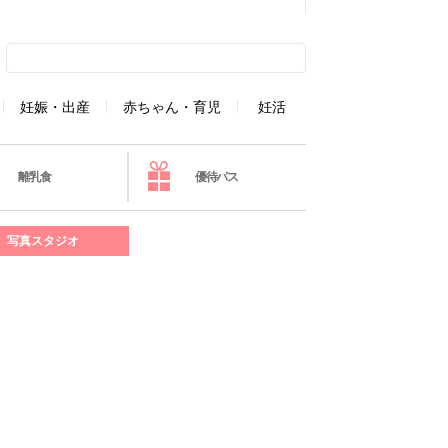
妊娠・出産
赤ちゃん・育児
妊活
離乳食
優待パス
写真スタジオ