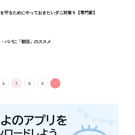
を守るためにやっておきたいダニ対策５【専門家】
マ・パパに「朝活」のススメ
6
7
8
9
>