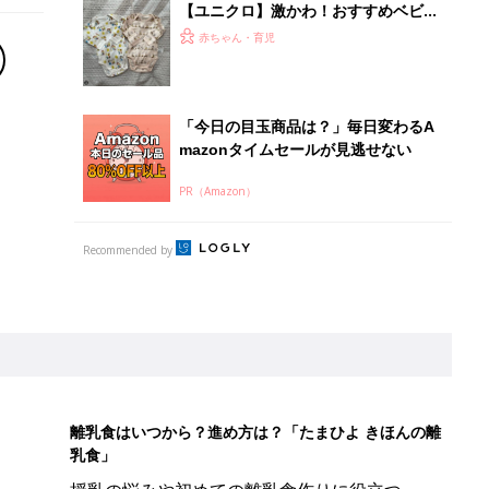
【ユニクロ】激かわ！おすすめベビー
肌着&パジャマ5選
赤ちゃん・育児
「今日の目玉商品は？」毎日変わるA
mazonタイムセールが見逃せない
PR（Amazon）
Recommended by
離乳食はいつから？進め方は？「たまひよ きほんの離
乳食」