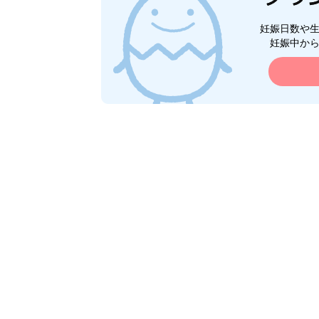
妊娠日数や
妊娠中か