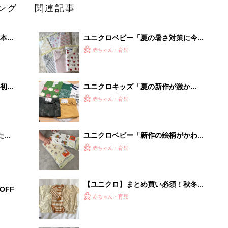
ング
関連記事
本
ユニクロベビー「夏の暑さ対策に今す
2才
ぐゲット！」「半袖・メッシュタイプ
赤ちゃん・育児
いっ
も！」買うべき肌着★5選
初め
ユニクロキッズ「夏の新作が激か
大特
わ！」「半袖Tシャツ・パジャマ
赤ちゃん・育児
 お
も！」超使えるアイテム4選
ブル
たま
ユニクロベビー「新作の絵柄がかわい
い♪」「秋冬のインナーとしても◎」
赤ちゃん・育児
おすすめ肌着4選
【ユニクロ】まとめ買い必須！秋冬あ
OFF
ったかベビー服4選！
赤ちゃん・育児