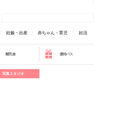
妊娠・出産
赤ちゃん・育児
妊活
離乳食
優待パス
写真スタジオ