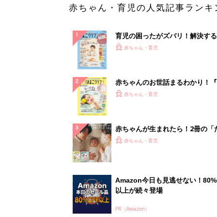
赤ちゃん・育児の人気記事ランキ
育児の困ったがズバリ！解決する
『ひよこクラブ 秋号』 4カ月～
赤ちゃん・育児
になるまで、育児に役立つ情報が
ぱい！
赤ちゃんのお世話まるわかり！『
てのひよこクラブ 夏号』〈巻頭
赤ちゃん・育児
集〉初めての授乳がうまくいく！
っぱい・ミルクの基本と夏のトラ
解決テク
赤ちゃんが生まれたら！2冊の「
ひよ」
赤ちゃん・育児
Amazon今日も見逃せない！80%
以上が続々登場
PR（Amazon）