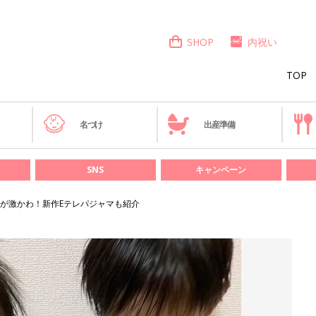
SHOP
内祝い
TOP
き
名づけ
出産準備
SNS
キャンペーン
が激かわ！新作Eテレパジャマも紹介