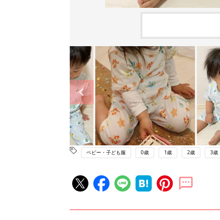
ベビー・子ども服
0歳
1歳
2歳
3歳