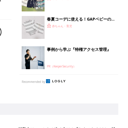
い
春夏コーデに使える！GAPベビーのお
しゃれロンパース4選
赤ちゃん・育児
事例から学ぶ『特権アクセス管理』
PR（KeeperSecurity）
Recommended by