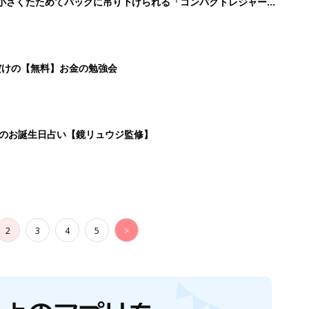
に！小さくたためてバッグに吊り下げられる「コンパクトレジャーシ
だけの【無料】お金の勉強会
日のお誕生日占い【鏡リュウジ監修】
2
3
4
5
>