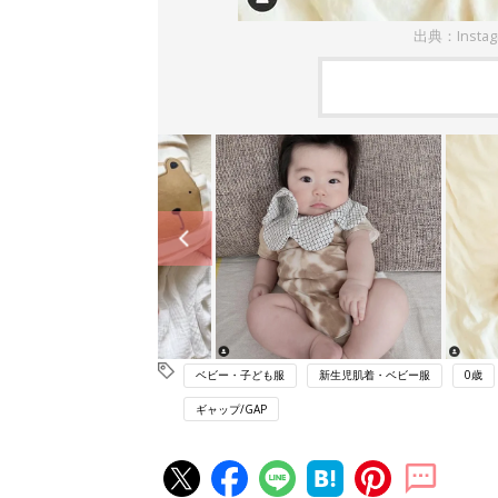
出典：Instag
ベビー・子ども服
新生児肌着・ベビー服
0歳
ギャップ/GAP