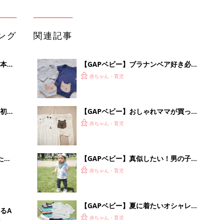
ング
関連記事
本
【GAPベビー】ブラナンベア好き必見
2才
の夏アイテム5選
赤ちゃん・育児
いっ
初め
【GAPベビー】おしゃれママが買った
大特
ブラナンベアシリーズ
赤ちゃん・育児
 お
ブル
たま
【GAPベビー】真似したい！男の子夏
コーデをチェック！
赤ちゃん・育児
【GAPベビー】夏に着たいオシャレ服
るA
が話題！
赤ちゃん・育児