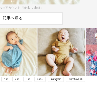
ramアカウント「kikily_baby3」
記事へ戻る
1歳
2歳
3歳
4歳～
Instagram
おすすめ記事