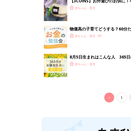
【3COINS】お外遊びのお供
ート」
赤ちゃん・育児
物価高の子育てどうする？60分
赤ちゃん・育児
8月5日生まれはこんな人 365
赤ちゃん・育児
<
1