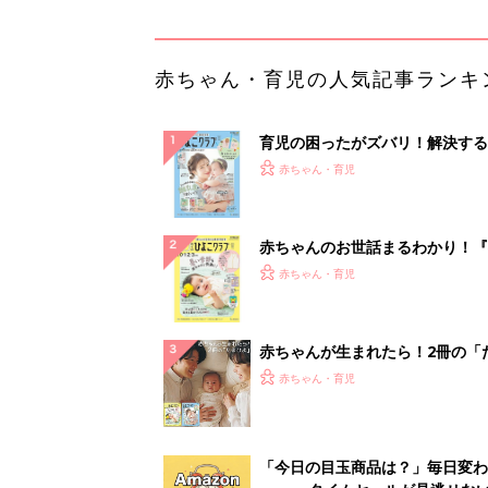
赤ちゃん・育児の人気記事ランキ
育児の困ったがズバリ！解決する
『ひよこクラブ 夏号』 4カ月～
赤ちゃん・育児
になるまで、育児に役立つ情報が
ぱい！
赤ちゃんのお世話まるわかり！『
てのひよこクラブ 夏号』〈巻頭
赤ちゃん・育児
集〉初めての授乳がうまくいく！
っぱい・ミルクの基本と夏のトラ
解決テク
赤ちゃんが生まれたら！2冊の「
ひよ」
赤ちゃん・育児
「今日の目玉商品は？」毎日変わ