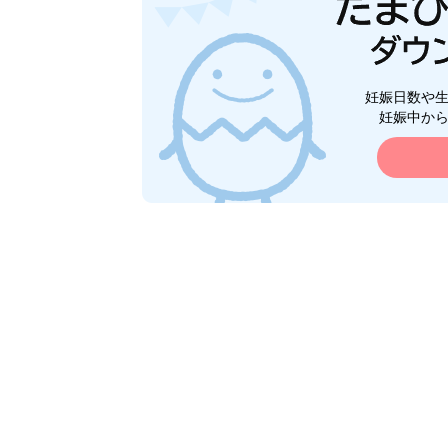
妊娠日数や
妊娠中か